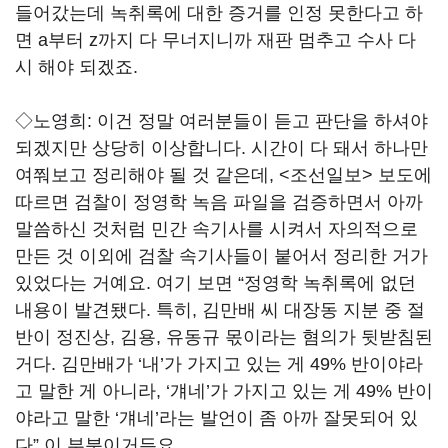
들어갔는데 녹취록에 대한 증거를 인정 못한다고 하
면 a부터 z까지 다 무너지니까 재판 멈추고 수사 다
시 해야 되겠죠.
◇노영희:
이건 정말 여러분들이 듣고 판단을 하셔야
되겠지만 상당히 이상합니다. 시간이 다 돼서 하나만
여쭤보고 정리해야 될 것 같은데, <조선일보> 보도에
따르면 검찰이 정영학 녹음 파일을 검증하면서 아까
말씀하신 것처럼 민간 속기사를 시켜서 자의적으로
만든 것 이외에 검찰 속기사들이 붙어서 정리한 거가
있었다는 거예요. 여기 보면 “정영학 녹취록에 없던
내용이 발견됐다. 특히, 김만배 씨 대장동 지분 중 절
반이 정진상, 김용, 유동규 몫이라는 혐의가 뒷받침된
거다. 김만배가 ‘내’가 가지고 있는 게 49% 반이야라
고 말한 게 아니라, ‘걔네’가 가지고 있는 게 49% 반이
야라고 말한 ‘걔네’라는 발언이 좀 아까 잘못되어 있
다” 이 부분이거든요.