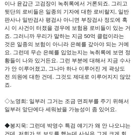
이나 윤갑근 고검장이 녹취록에서 거론되죠. 그리고
뒷단의 로비들은 일종의 기자에 대한 로비랄지, 일반
판사나 일반검사 평검사 아니면 부장검사 정도에 혹
시 이 사건이 터졌을 경우에 보험용 로비들이 있는 거
죠. 그러니까 우리가 말하는 지금 50억 클럽이라는
것은 일종의 보험이 아니라 은혜를 갚아야 되는 거예
요. 그런데 무슨 은혜를 입었는지는 녹취록에 보면 정
황들이 나와 있거든요. 그런 부분에 대해서 지금 수사
가 안 이루어졌고, 그나마 하나 이루어진 게 곽상도
전 의원에 대한 건데. 그것도 제대로 이루어지지 않았
죠.
◇노영희:
일부러 그거는 조금 면죄부를 주기 위해서
일부러 앞단에다 세워놨을 가능성이 좀 있어요.
◆봉지욱:
그런데 박영수 특검 얘기가 왜 안 나오냐는
건데, 저희가 또 보도를 했는데 사실은 그게 크게 회