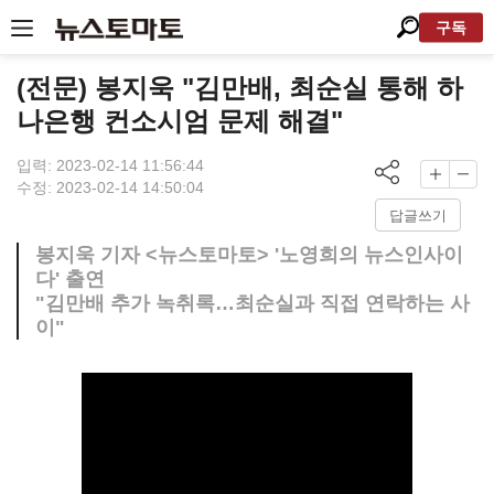
구독
(전문) 봉지욱 "김만배, 최순실 통해 하
나은행 컨소시엄 문제 해결"
입력: 2023-02-14 11:56:44
수정: 2023-02-14 14:50:04
답글쓰기
봉지욱 기자 <뉴스토마토> '노영희의 뉴스인사이
다' 출연
"김만배 추가 녹취록…최순실과 직접 연락하는 사
이"