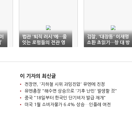
‘이
법관 '퇴직 러시'에…줄
검찰, '대장동' 이재명
’
잇는 로펌들의 전관 영
소환 초읽기…창 대 방
입
패 '팽팽'
이 기자의 최신글
전장연, '지하철 시위 과잉진압' 유엔에 진정
유엔총장 "해수면 상승으로 '기후 난민' 발생할 것"
중국 "18일부터 한국인 단기비자 발급 재개"
미국 1월 소비자물가 6.4% 상승…인플레 여전