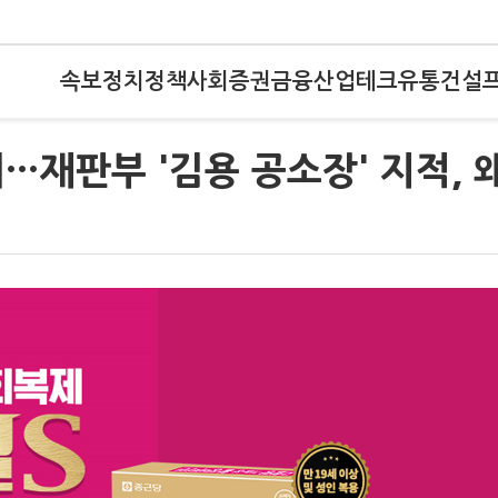
속보
정치
정책
사회
증권
금융
산업
테크
유통
건설
…재판부 '김용 공소장' 지적, 