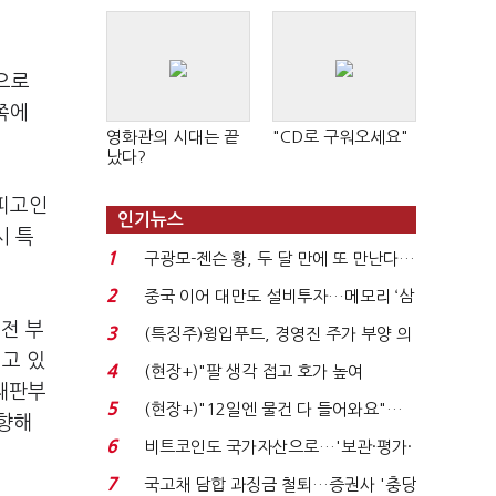
쪽으로
쪽에
영화관의 시대는 끝
"CD로 구워오세요"
났다?
 피고인
인기뉴스
시 특
1
구광모-젠슨 황, 두 달 만에 또 만난다…
로봇·AI 등 논...
2
중국 이어 대만도 설비투자…메모리 ‘삼
국전쟁’
전 부
3
(특징주)윙입푸드, 경영진 주가 부양 의
고 있
지에 상한가...
4
(현장+)"팔 생각 접고 호가 높여
 재판부
요"…'덜 똘똘한 한 채' 20...
5
(현장+)"12일엔 물건 다 들어와요"…
 향해
빈 매대 채우며 문 연 ...
6
비트코인도 국가자산으로…'보관·평가·
처분' 기준은 ...
7
국고채 담합 과징금 철퇴…증권사 '충당