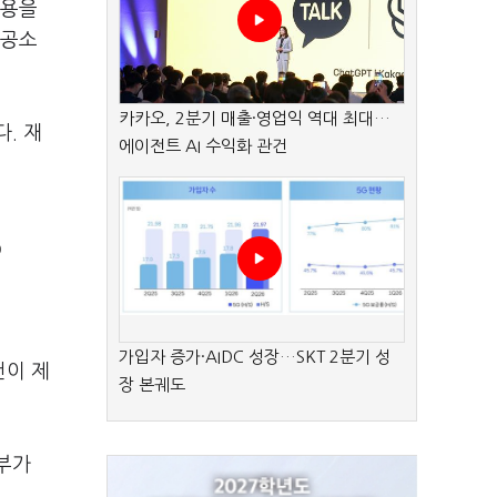
내용을
 공소
카카오, 2분기 매출·영업익 역대 최대…
. 재
에이전트 AI 수익화 관건
)
가입자 증가·AIDC 성장…SKT 2분기 성
건이 제
장 본궤도
부가