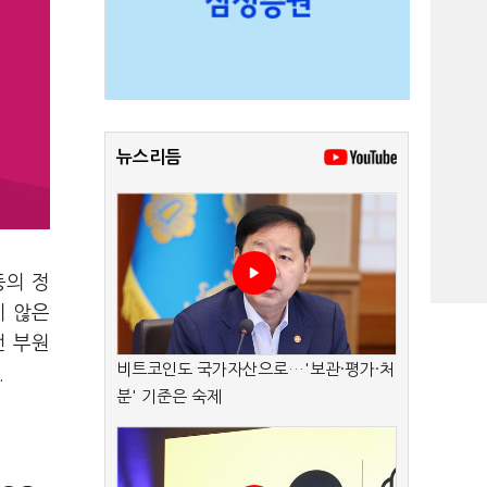
뉴스리듬
등의 정
지 않은
전 부원
비트코인도 국가자산으로…'보관·평가·처
.
분' 기준은 숙제