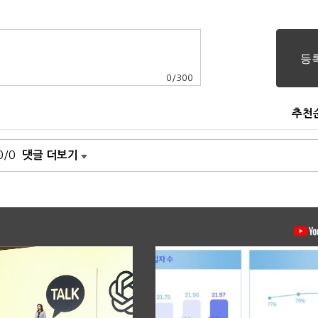
0
/
300
추천
0/0
댓글 더보기