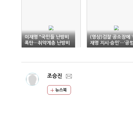
이재명 "국민들 난방비
(영상)검찰 공소장에 
폭탄…취약계층 난방비
재명 지시·승인’…‘공범
신속 지원해야"
정황은 없어
조승진
뉴스북