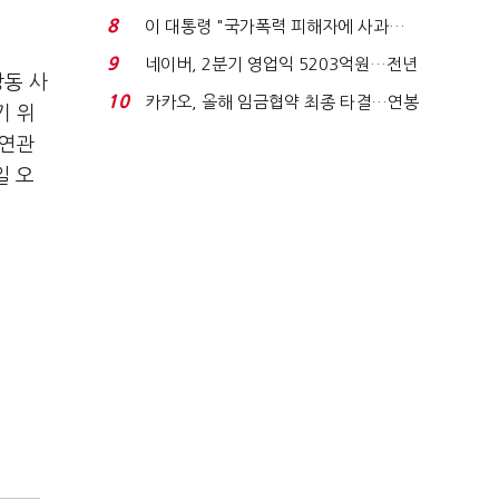
금 폭탄' 우려...
8
이 대통령 "국가폭력 피해자에 사과…
적극적 조사로 진...
9
네이버, 2분기 영업익 5203억원…전년
장동 사
비 0.2% 감소...
10
카카오, 올해 임금협약 최종 타결…연봉
기 위
6.3% 인상·격려...
 연관
일 오