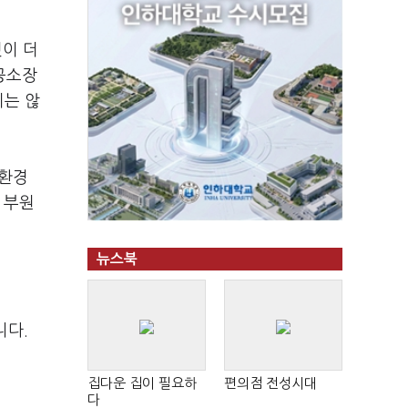
이 더
공소장
지는 않
 환경
 부원
뉴스북
니다.
집다운 집이 필요하
편의점 전성시대
다