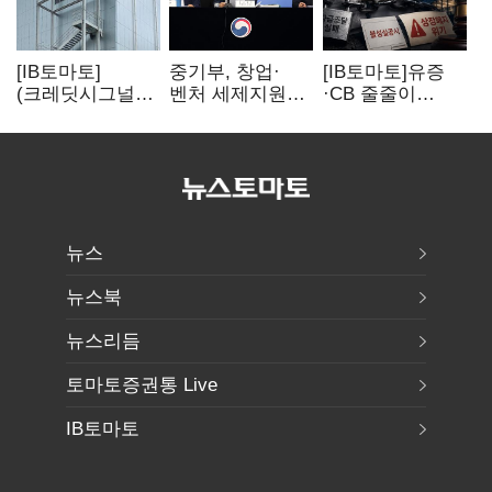
[IB토마토]
중기부, 창업·
[IB토마토]유증
(크레딧시그널)
벤처 세제지원
·CB 줄줄이
네패스, AI
강화…제3자
무산…코스닥
수혜에도
사업승계
벌점 급증에 상폐
레버리지 부담
과세특례 신설
압박
여전
뉴스
뉴스북
뉴스리듬
토마토증권통 Live
IB토마토