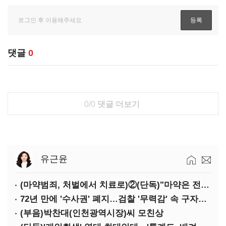
댓글
0
0/0
댓글 더보기
유근윤
(마약범죄, 처벌에서 치료로)②(단독)"마약은 전염병…여성 맞춤형 재활과정 개발 중"
72년 만에 '수사권' 폐지…검찰 '무력감' 속 구자현 사의
(부음)박찬대(인천광역시장)씨 모친상