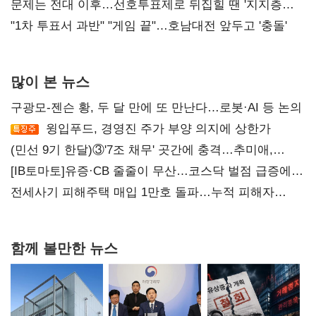
4만278명
문제는 전대 이후…선호투표제로 뒤집힐 땐 '지지층
불복'
"1차 투표서 과반" "게임 끝"…호남대전 앞두고 '충돌'
많이 본 뉴스
구광모-젠슨 황, 두 달 만에 또 만난다…로봇·AI 등 논의
윙입푸드, 경영진 주가 부양 의지에 상한가
(민선 9기 한달)③'7조 채무' 곳간에 충격…추미애,
20년만에 '비상재정' 선언 승부수
[IB토마토]유증·CB 줄줄이 무산…코스닥 벌점 급증에
상폐 압박
전세사기 피해주택 매입 1만호 돌파…누적 피해자
4만278명
함께 볼만한 뉴스