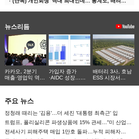
(단독)'개인회생' 역대 최대인데…'통계도, 배려도' 없는 사법부
뉴스리듬
카카오, 2분기
가입자 증가
배터리 3사, 호남
매출·영업익 역대
·AIDC 성장…
ESS 시장서
최대…에이전트
SKT 2분기 성장
‘격돌’
AI 수익화 관건
본궤도
주요 뉴스
정청래 때리는 '김용'…더 세진 '대통령 최측근' 입
트럼프, 폴리실리콘 파생상품에 15% 관세…"미 산업
재건"
전세사기 피해주택 매입 1만호 돌파…누적 피해자