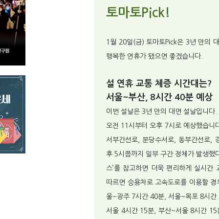
토마토Pick!
1월 20일(금) 토마토Pick은 3년 만
행복한 연휴가 됐으면 좋겠습니다.
설 연휴 교통 체증 시간대는?
서울~부산, 8시간 40분 예상
이번 설날은 3년 만의 대면 설날입니다.
오전 11시부터 오후 7시로 예상했습니
서부간선로, 분당수서로, 동부간선로, 
후 5시쯤까지 일부 구간 정체가 발생했
스’를 참고하면 더욱 편리하게 실시간 
따르면 승용차로 고속도로를 이용할 경우 
울~광주 7시간 40분, 서울~목포 8시간
서울 4시간 15분, 부산~서울 8시간 15