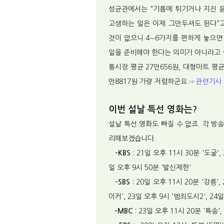
성균관에서는 "기름에 튀기거나 지진 음
고생하는 일은 이제 그만두셔도 된다"고
것이 없으니 4∼6가지를 편하게 놓으면
일을 준비해야 한다는 의미가 아니라고
통시장 평균 27만656원, 대형마트 평
만8817원 가량 저렴하군요.
☞관련기사
이번 설날 특선 영화는?
설날 특선 영화도 빠질 수 없죠. 각 
리해보겠습니다.
-KBS
: 21일 오후 11시 30분 '도굴',
일 오후 9시 50분 '발신제한'
-SBS
: 20일 오후 11시 20분 '강릉',
이커', 23일 오후 9시 '범죄도시2', 24
-MBC
: 23일 오후 11시 20분 '특송