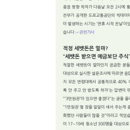
종점 방향 막차가 다음날 오전 2시에
전부가 공개한 도로교통공단의 빅데이터
이 발생하는 시기는 ‘연휴 시작 전날’이었
습니다.
☞관련기사
적정 세뱃돈은 얼마?
“세뱃돈 받으면 예금보단 주식
적절한 세뱃돈이 얼마인지 궁금한 분들
대상으로 실시한 설문조사에 따르면 응답자
지 모든 연령대에서 공통적으로 40% 
록 안 주고 안 받도록 하자'는 답변이 
"'3만원권'이 있으면 좋겠다"는 글을
"1만원권 몇 장을 일일이 세서 주는게
회했던 사람들이 많을 것"이라고 적었습
이 17∼19세 청소년 300명을 대상으