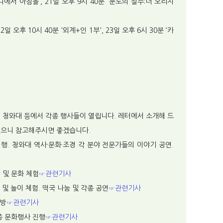
파니에서 아침을’, 21일 오후 9시 40분 '분노의 질주:더 오리지
 22일 오후 10시 40분 '외계+인 1부', 23일 오후 6시 30분 ‘카
, 청와대 등에서 각종 행사들이 열립니다. 레터에서 소개해 드
있으니 참고해주시면 좋겠습니다.
 진행. 청와대 역사·문화·조경 각 분야 전문가들의 이야기 공연.
방 및 문화 체험
☞관련기사
 및 놀이 체험. 떡국 나눔 및 각종 공연
☞관련기사
개방
☞관련기사
종 문화행사 진행
☞관련기사