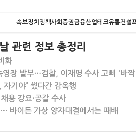
속보
정치
정책
사회
증권
금융
산업
테크
유통
건설
설날 관련 정보 총정리
 비화
속영장 발부…검찰, 이재명 수사 고삐 '바짝
, 자기야” 썼다간 감옥행
…채용 강요·공갈 수사
1위… 바이든 가상 양자대결에서는 패배