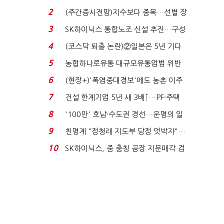
플러스 사태 여파...
2
(주간증시전망)지수보다 종목…선별 장
세 이어진다...
3
SK하이닉스 통합노조 신설 추진…구성
원 간 성과급 불...
4
(코스닥 퇴출 논란)②일본은 5년 기다
려주는데 우리는 ...
5
농협하나로유통 대규모유통업법 위반
적발…공정위, 과...
6
(현장+)'폭염중대경보'에도 농촌 이주
노동자는 강행군…'야...
7
건설 한계기업 5년 새 3배↑…PF·주택
침체에 재무 ...
8
'100만' 호남·수도권 경선…운명의 일
주일
9
친명계 "정청래 지도부 당정 엇박자"…
친청계 "신천지 오...
10
SK하이닉스, 중 충칭 공장 지분매각 검
토?…“확정된 바...