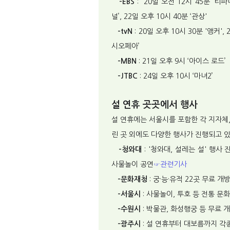
-EBS
: 20일 오전 12시 45분 ‘티
널’, 22일 오후 10시 40분 ‘관상'
-tvN
: 20일 오후 10시 30분 '앵커',
시오페아’
-MBN
: 21일 오후 9시 ‘아이스 로드’
-JTBC
: 24일 오후 10시 ‘마녀2’
설 연휴 곳곳에서 행사
설 연휴에는 서울시를 포함한 각 지자체
린 곳 외에도 다양한 행사가 진행되고 
-청와대
: '청와대, 설레는 설' 행사
사물놀이 공연
☞관련기사
-문화재청
: 궁·능·유적 22곳 무료 개
-서울시
: 사물놀이, 투호 등 전통 문화
-수원시
: 박물관, 화성행궁 등 무료 
-광주시
: 설 연휴부터 대보름까지 각