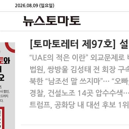
2026.08.09 (일요일)
[토마토레터 제97호] 
“UAE의 적은 이란” 외교문제로
법원, 쌍방울 김성태 전 회장 구
북한 “남조선 말 쓰지마”… “오빠
경찰, 건설노조 14곳 압수수색
트럼프, 공화당 내 대선 후보 