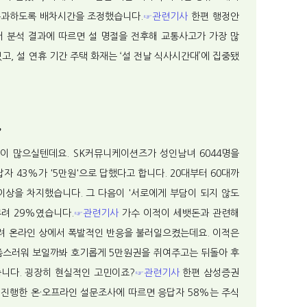
 통과하도록 배차시간을 조정했습니다.
☞관련기사
한편 행정안
 분석 결과에 따르면 설 명절을 전후해 교통사고가 가장 많
고, 설 연휴 기간 주택 화재는 ‘설 전날 식사시간대’에 집중됐
”
이 많으실텐데요. SK커뮤니케이션즈가 성인남녀 6044명을
 43%가 '5만원'으로 답했다고 합니다. 20대부터 60대까
이상을 차지했습니다. 그 다음이 '서로에게 부담이 되지 않도
무려 29%였습니다.
☞관련기사
가수 이적이 세뱃돈과 관련해
 올려 온라인 상에서 폭발적인 반응을 불러일으켰는데요. 이적은
 좀스러워 보일까봐 호기롭게 5만원권을 쥐여주고는 뒤돌아 후
니다. 굉장히 현실적인 고민이죠?
☞관련기사
한편 삼성증권
로 진행한 온·오프라인 설문조사에 따르면 응답자 58%는 주식