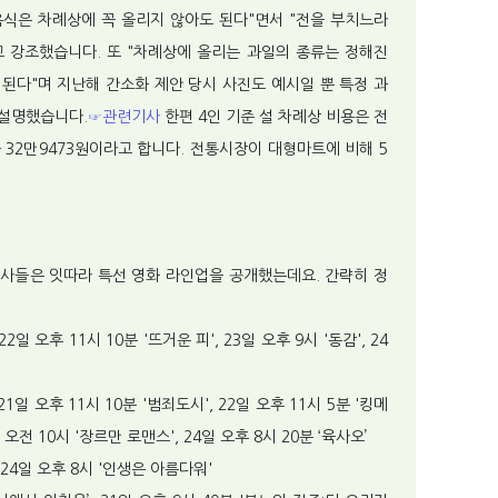
식은 차례상에 꼭 올리지 않아도 된다"면서 "전을 부치느라
 강조했습니다. 또 "차례상에 올리는 과일의 종류는 정해진
 된다"며 지난해 간소화 제안 당시 사진도 예시일 뿐 특정 과
 설명했습니다.
☞관련기사
한편 4인 기준 설 차례상 비용은 전
균 32만9473원이라고 합니다. 전통시장이 대형마트에 비해 5
방송사들은 잇따라 특선 영화 라인업을 공개했는데요. 간략히 정
 22일 오후 11시 10분 '뜨거운 피', 23일 오후 9시 '동감', 24
 21일 오후 11시 10분 '범죄도시', 22일 오후 11시 5분 '킹메
일 오전 10시 '장르만 로맨스', 24일 오후 8시 20분 ‘육사오’
', 24일 오후 8시 '인생은 아름다워'