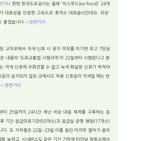
련기사
한편 한국도로공사는 올해 ‘익스푸드(ex-food)’ 24개
가 대표성을 인정한 고속도로 휴게소 대표음식인데요. 귀성-
도 좋겠습니다.
☞관련기사
된 교차로에서 적색 신호 시 정지 의무를 어기면 최고 7만원
은 내용의 ‘도로교통법 시행규칙’이 22일부터 시행된다고 밝
는 적색 신호에 우회전할 수 없고 녹색 화살표 신호가 켜져야
신호등이 설치되지 않은 곳에서도 차량 신호등이 적색일 때는 반
.
☞관련기사
부터 25일까지 24시간 재난 비상 대응 체제를 구축하는 등
연휴 기간 응급의료기관(50개소)과 응급실 운영 병원(17개소)
니다. 또 지하철은 22일~23일 이틀 동안 마지막 열차가 종착
48회 늘렸고, 시내버스도 같은 기간 기차역·터미널 정류소에서