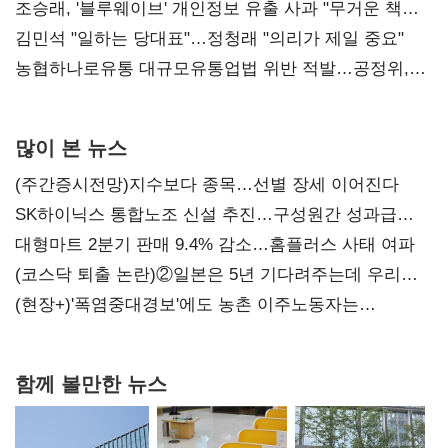
조승래, '블루웨이브' 개인정보 유출 사과 "무거운 책임
통감"
김민석 "일하는 당대표"…정청래 "의리가 제일 중요"
농협하나로유통 대규모유통업법 위반 적발…공정위,
과징금 4억6200만원 부과
많이 본 뉴스
(주간증시전망)지수보다 종목…선별 장세 이어진다
SK하이닉스 통합노조 신설 추진…구성원간 성과급
불만 확산
대형마트 2분기 판매 9.4% 감소…홈플러스 사태 여파
(코스닥 퇴출 논란)②일본은 5년 기다려주는데 우리는
당장 퇴출?…시간만으론 부족한 코스닥 구하기
(현장+)'폭염중대경보'에도 농촌 이주노동자는
강행군…'야외작업 중지' 권고도 무시
함께 볼만한 뉴스