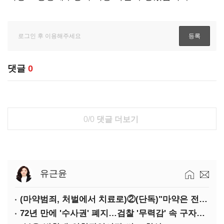
댓글
0
0/0
댓글 더보기
유근윤
(마약범죄, 처벌에서 치료로)②(단독)"마약은 전염병…여성 맞춤형 재활과정 개발 중"
72년 만에 '수사권' 폐지…검찰 '무력감' 속 구자현 사의