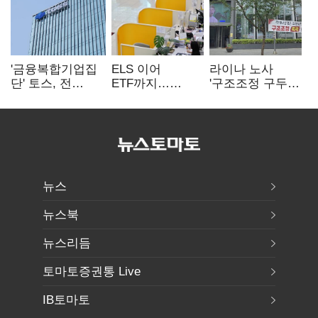
'금융복합기업집
ELS 이어
라이나 노사
단' 토스, 전
ETF까지…
'구조조정 구두
계열사 내부통제
고위험상품 판매
합의안' 도출
표준화
제동 걸린 은행
뉴스
뉴스북
뉴스리듬
토마토증권통 Live
IB토마토