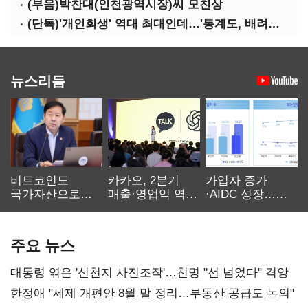
(부음)박찬대(인천광역시장)씨 모친상
(단독)'개인회생' 역대 최대인데…'통계도, 배려도' 없는 사법부
뉴스리듬
비트코인도
카카오, 2분기
가입자 증가
국가자산으로…'
매출·영업익 역대
·AIDC 성장…
보관·평가·처분'
최대…에이전트
SKT 2분기 성장
기준은 숙제
AI 수익화 관건
본궤도
주요 뉴스
대통령 엮은 '신천지 사진조작'…친명 "선 넘었다" 격앙
한정애 "세제 개편안 8월 말 정리…부동산 공급도 논의"