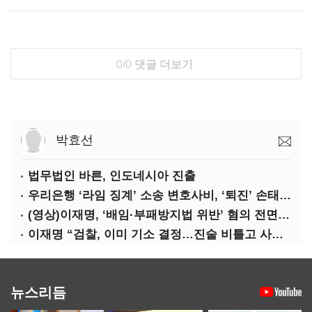
0/0
댓글 더보기
박효선
법무법인 바른, 인도네시아 진출
우리은행 ‘라임 징계’ 소송 변호사비, ‘퇴진’ 손태승 회장 개인이 납부하나
(영상)이재명, ‘배임·부패방지법 위반’ 혐의 전면 반박(종합)
이재명 “검찰, 이미 기소 결정…진술 비틀고 사건 조작에 악용”
뉴스리듬