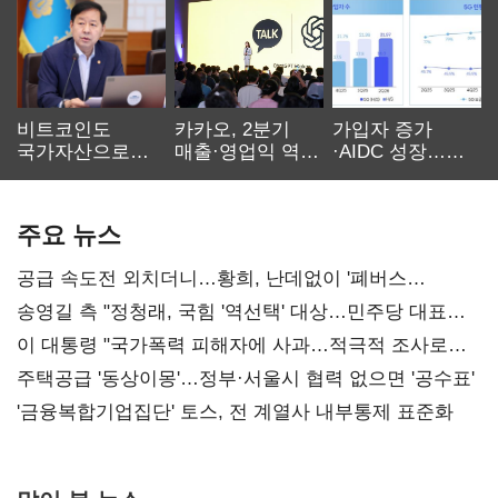
비트코인도
카카오, 2분기
가입자 증가
국가자산으로…'
매출·영업익 역대
·AIDC 성장…
보관·평가·처분'
최대…에이전트
SKT 2분기 성장
기준은 숙제
AI 수익화 관건
본궤도
주요 뉴스
공급 속도전 외치더니…황희, 난데없이 '폐버스
리모델링' 제안
송영길 측 "정청래, 국힘 '역선택' 대상…민주당 대표로
총선 지휘 못해"
이 대통령 "국가폭력 피해자에 사과…적극적 조사로
진실 밝혀야"
주택공급 '동상이몽'…정부·서울시 협력 없으면 '공수표'
'금융복합기업집단' 토스, 전 계열사 내부통제 표준화