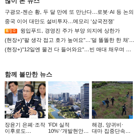
많이 본 뉴스
구광모-젠슨 황, 두 달 만에 또 만난다…로봇·AI 등 논의
중국 이어 대만도 설비투자…메모리 ‘삼국전쟁’
윙입푸드, 경영진 주가 부양 의지에 상한가
(현장+)"팔 생각 접고 호가 높여요"…'덜 똘똘한 한 채'
20억 키맞추기
(현장+)"12일엔 물건 다 들어와요"…빈 매대 채우며 문
연 홈플러스
함께 볼만한 뉴스
장윤기 은폐·조작
'FDI 실적
해경, 양귀비·
이후로도
10%'·'개발현안
대마 집중단속…
정보유출·
산적'…
4개월 동안