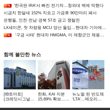
'한국판 IRA'서 빠진 전기차…청와대 벽에 막혔다
시금치 한달새 152% 치솟고 가금류 90만마리 폐사
은행들, 인천·전남·경북 57조 금고 쟁탈전
LX세미콘, 첫 차량용 MCU 양산 돌입…현대차·기아에
공급
‘구금 사태’ 현대차 HMGMA, 미 재향군인 채용
확대로 분위기 반전
함께 볼만한 뉴스
[IB토마토]
한화, KAI 지분
뉴노멀 된 반도체
(크레딧시그널)
15.89% 확보…
‘LTA’…메모리
지엔씨에너지, AI
기업결합심사
3사, 2030년까지
데이터센터 타고
신청 예정
54조 선불 계약