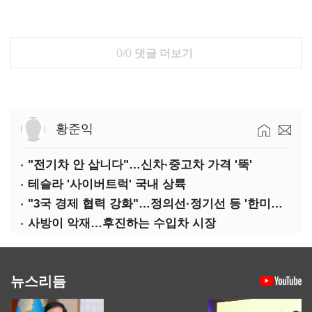
0/0
댓글 더보기
황준익
"전기차 안 삽니다"…신차·중고차 가격 '뚝'
테슬라 '사이버트럭' 국내 상륙
"3국 경제 협력 강화"…정의선·정기선 등 '한미일 경제대화' 참석
사방이 악재…후진하는 수입차 시장
뉴스리듬