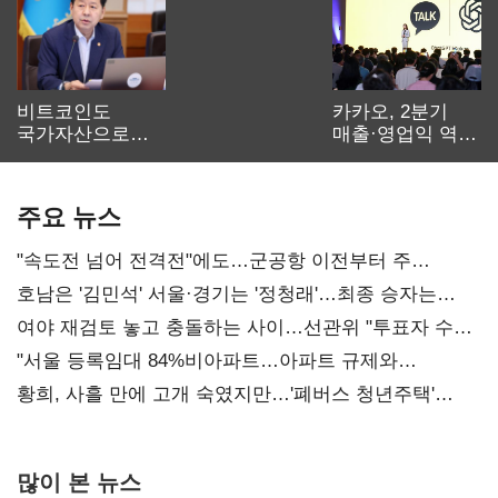
비트코인도
카카오, 2분기
국가자산으로…'
매출·영업익 역대
보관·평가·처분'
최대…에이전트
기준은 숙제
AI 수익화 관건
주요 뉴스
"속도전 넘어 전격전"에도…군공항 이전부터 주
52시간까지 '뇌관'
호남은 '김민석' 서울·경기는 '정청래'…최종 승자는
'안갯속'
여야 재검토 놓고 충돌하는 사이…선관위 "투표자 수
오차 당연"
"서울 등록임대 84%비아파트…아파트 규제와
달리해야"
황희, 사흘 만에 고개 숙였지만…'폐버스 청년주택'
후폭풍
많이 본 뉴스