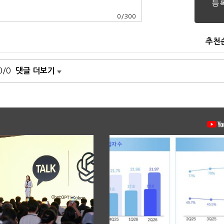
0
/
300
추천
0/0
댓글 더보기