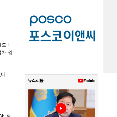
에도 나
성차 업
다.
뉴스리듬
 3배로