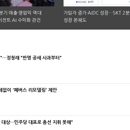
2분기 매출·영업익 역대
가입자 증가·AIDC 성장…SKT 2
전트 AI 수익화 관건
성장 본궤도
"…정청래 "반명 공세 사과부터"
데없이 '폐버스 리모델링' 제안
택' 대상…민주당 대표로 총선 지휘 못해"