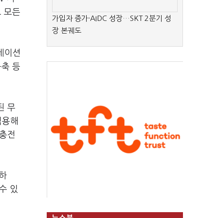
고 모든
가입자 증가·AIDC 성장…SKT 2분기 성
장 본궤도
스테이션
구축 등
된 무
적용해
 충전
하
수 있