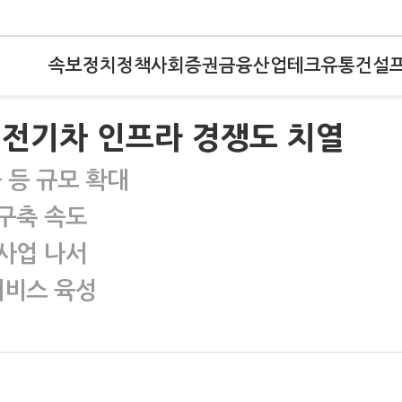
속보
정치
정책
사회
증권
금융
산업
테크
유통
건설
 전기차 인프라 경쟁도 치열
 등 규모 확대
 구축 속도
사업 나서
서비스 육성