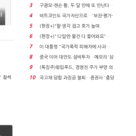
청래 "반명 공세 사...
3
구광모-젠슨 황, 두 달 만에 또 만난다…
로봇·AI 등 논...
사
4
비트코인도 국가자산으로…'보관·평가·
1
처분' 기준은 ...
5
(현장+)"팔 생각 접고 호가 높여
요"…'덜 똘똘한 한 채' 20...
6
(현장+)"12일엔 물건 다 들어와요"…
빈 매대 채우며 문 연 ...
7
이 대통령 "국가폭력 피해자에 사과…
적극적 조사로 진...
8
중국 이어 대만도 설비투자…메모리 ‘삼
국전쟁’
9
(특징주)윙입푸드, 경영진 주가 부양 의
지에 상한가...
' 참석
10
국고채 담합 과징금 철퇴…증권사 '충당
금 폭탄' 우려...