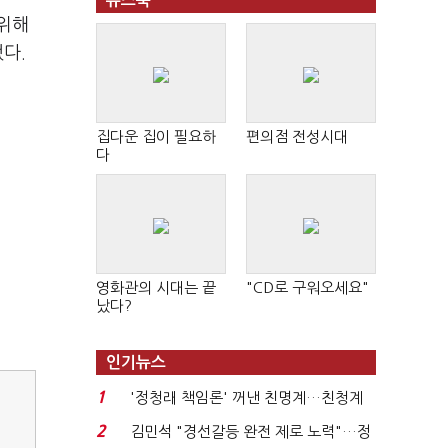
뉴스북
 위해
다.
집다운 집이 필요하
편의점 전성시대
다
영화관의 시대는 끝
"CD로 구워오세요"
났다?
인기뉴스
1
'정청래 책임론' 꺼낸 친명계…친청계
는 추가투표 때리기...
2
김민석 "경선갈등 완전 제로 노력"…정