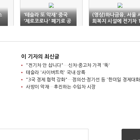
소
'테슬라 또 악재' 중국
(영상)하나금융, 서울 
'제로코로나' 폐기로 공
회복지 시설에 전기차 
장 운영 중단
0대 기부
이 기자의 최신글
"전기차 안 삽니다"…신차·중고차 가격 '뚝'
테슬라 '사이버트럭' 국내 상륙
"3국 경제 협력 강화"…정의선·정기선 등 '한미일 경제대화
사방이 악재…후진하는 수입차 시장