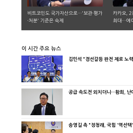
비트코인도 국가자산으로…'보관·평가
카카오, 
·처분' 기준은 숙제
최대…에이
이 시간 주요 뉴스
김민석 "경선갈등 완전 제로 노력
공급 속도전 외치더니…황희, 난
송영길 측 "정청래, 국힘 '역선