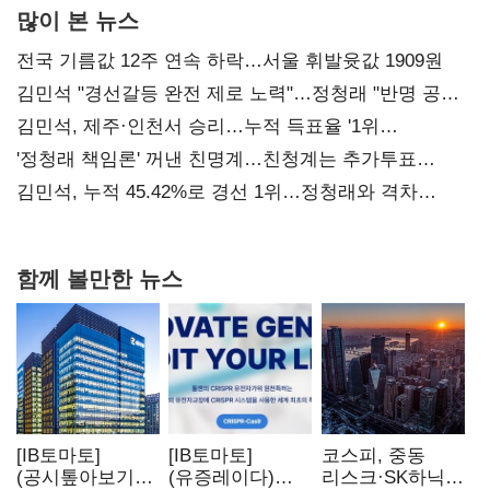
많이 본 뉴스
전국 기름값 12주 연속 하락…서울 휘발윳값 1909원
김민석 "경선갈등 완전 제로 노력"…정청래 "반명 공세
사과부터"
김민석, 제주·인천서 승리…누적 득표율 '1위
탈환'(종합)
'정청래 책임론' 꺼낸 친명계…친청계는 추가투표
때리기
김민석, 누적 45.42%로 경선 1위…정청래와 격차
0.86%p(2보)
함께 볼만한 뉴스
[IB토마토]
[IB토마토]
코스피, 중동
(공시톺아보기)
(유증레이다)
리스크·SK하닉