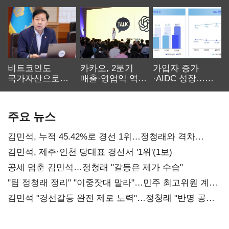
비트코인도
카카오, 2분기
가입자 증가
국가자산으로…'
매출·영업익 역대
·AIDC 성장…
보관·평가·처분'
최대…에이전트
SKT 2분기 성장
기준은 숙제
AI 수익화 관건
본궤도
주요 뉴스
김민석, 누적 45.42%로 경선 1위…정청래와 격차
0.86%p(2보)
김민석, 제주·인천 당대표 경선서 '1위'(1보)
공세 멈춘 김민석…정청래 "갈등은 제가 수습"
"팀 정청래 정리" "이중잣대 말라"…민주 최고위원 계파
다툼 격화
김민석 "경선갈등 완전 제로 노력"…정청래 "반명 공세
사과부터"