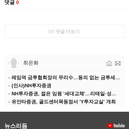
댓글
0
0/0
댓글 더보기
최은화
레임덕 금투협회장의 무리수…동의 없는 금투세 유예 성명문
(인사)NH투자증권
NH투자증권, 젊은 임원 '세대교체'…리테일·성장사업 강화
유안타증권, 골드센터목동점서 'Y투자교실' 개최
뉴스리듬