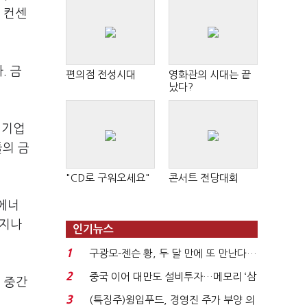
 컨센
. 금
편의점 전성시대
영화관의 시대는 끝
났다?
 기업
들의 금
"CD로 구워오세요"
콘서트 전당대회
에너
전지나
인기뉴스
1
구광모-젠슨 황, 두 달 만에 또 만난다…
로봇·AI 등 논...
2
중국 이어 대만도 설비투자…메모리 ‘삼
 중간
국전쟁’
3
(특징주)윙입푸드, 경영진 주가 부양 의