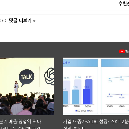
추천
0/0
댓글 더보기
2분기 매출·영업익 역대
가입자 증가·AIDC 성장…SKT 2
전트 AI 수익화 관건
성장 본궤도