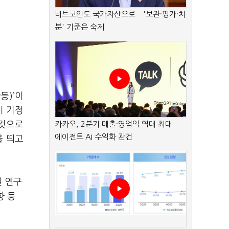
비트코인도 국가자산으로…'보관·평가·처
분' 기준은 숙제
등)’이
이 기정
 것으로
카카오, 2분기 매출·영업익 역대 최대…
에이전트 AI 수익화 관건
을 띄고
권 연구
향 등