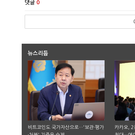
댓글
0
뉴스리듬
비트코인도 국가자산으로…'보관·평가
카카오, 
·처분' 기준은 숙제
최대…에이