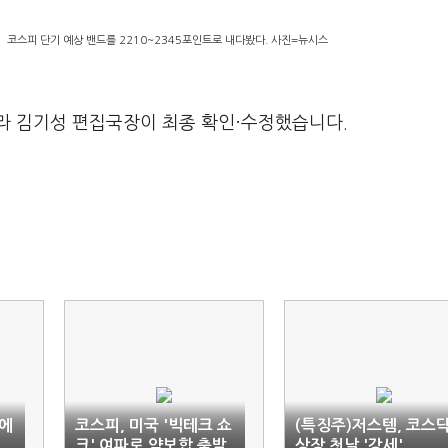
 코스피 단기 예상 밴드를 2210~2345포인트로 내다봤다. 사진=뉴시스
라 김기성 편집국장이 최종 확인·수정했습니다.
'에
코스피, 미국 '빅테크 쇼
(특징주)저스템, 코스
크' 여파로 약보합 출발
상장 첫날 '강세'