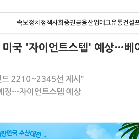
속보
정치
정책
사회
증권
금융
산업
테크
유통
건설
 미국 '자이언트스텝' 예상…베
 2210~2345선 제시"
C 예정…자이언트스텝 예상