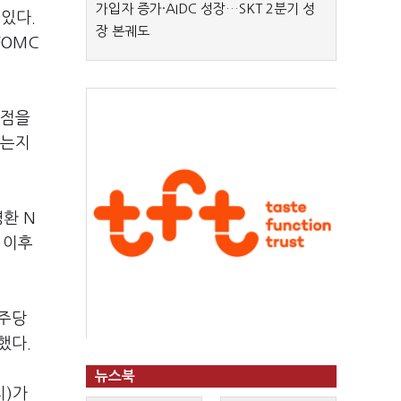
가입자 증가·AIDC 성장…SKT 2분기 성
있다.
장 본궤도
FOMC
 점을
있는지
환 N
 이후
 주당
했다.
뉴스북
치)가