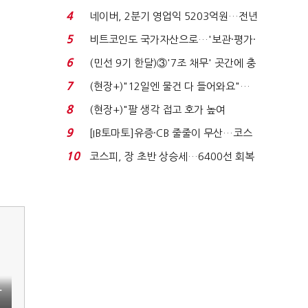
지에 상한가...
4
네이버, 2분기 영업익 5203억원…전년
비 0.2% 감소...
5
비트코인도 국가자산으로…'보관·평가·
처분' 기준은 ...
6
(민선 9기 한달)③'7조 채무' 곳간에 충
격…추미애, 20년...
7
(현장+)"12일엔 물건 다 들어와요"…
빈 매대 채우며 문 연 ...
8
(현장+)"팔 생각 접고 호가 높여
요"…'덜 똘똘한 한 채' 20...
9
[IB토마토]유증·CB 줄줄이 무산…코스
닥 벌점 급증에 ...
10
코스피, 장 초반 상승세…6400선 회복
시도
닥