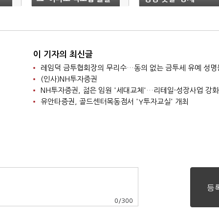
이 기자의 최신글
레임덕 금투협회장의 무리수…동의 없는 금투세 유예 성명
(인사)NH투자증권
NH투자증권, 젊은 임원 '세대교체'…리테일·성장사업 강화
유안타증권, 골드센터목동점서 'Y투자교실' 개최
0
/
300