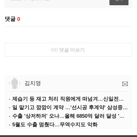
댓글
0
0/0
댓글 더보기
김지영
제습기 등 재고 처리 직원에게 떠넘겨…신일전자 '과징금 처벌'
일 맡기고 깜깜이 계약 …'선시공 후계약' 삼성중공업 덜미
수출 '상저하저' 오나…올해 6850억 달러 달성 '빨간불'
5월도 수출 멈췄다…무역수지도 악화