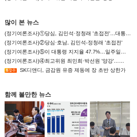
서미화·이성윤·임미애 뒤이어
많이 본 뉴스
(정기여론조사)①당심, 김민석·정청래 '초접전'…대통령
지지도 '50% 아래로'(종합)
(정기여론조사)②당심·호남, 김민석-정청래 '초접전'
(정기여론조사)⑤이 대통령 지지율 47.7%…일주일
만에 다시 40%대
(정기여론조사)④최고위원 최민희·박선원 '양강'…
서미화·이성윤·임미애 뒤이어
SK디앤디, 금감원 유증 제동에 장 초반 상한가
함께 볼만한 뉴스