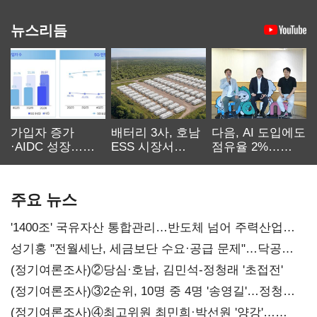
뉴스리듬
가입자 증가
배터리 3사, 호남
다음, AI 도입에도
·AIDC 성장…
ESS 시장서
점유율 2%…
SKT 2분기 성장
‘격돌’
에이전트
본궤도
차별화가 관건
주요 뉴스
'1400조' 국유자산 통합관리…반도체 넘어 주력산업
구조혁신
성기홍 "전월세난, 세금보단 수요·공급 문제"…닥공
시사
(정기여론조사)②당심·호남, 김민석-정청래 '초접전'
(정기여론조사)③2순위, 10명 중 4명 '송영길'…정청래
'한 자릿수'
(정기여론조사)④최고위원 최민희·박선원 '양강'…