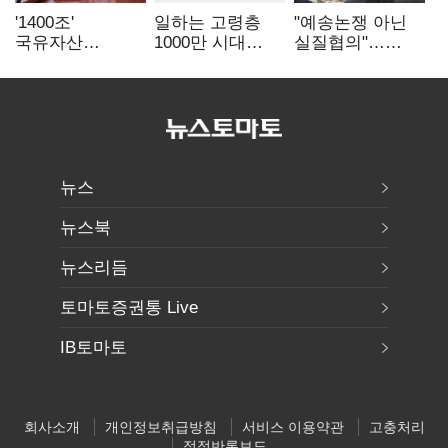
'1400조'
일하는 고령층
"예송논쟁 아닌
국유자산
1000만 시대
실질협의"…
통합관리…
"73.6세까지 근로
메가특구에
반도체 넘어
희망"…'은퇴
사실상
주력산업
없는 노후'
'노동유연화'
구조혁신
본격화
뉴스
뉴스북
뉴스리듬
토마토증권통 Live
IB토마토
회사소개
개인정보취급방침
서비스 이용약관
고충처리
정정반론보도