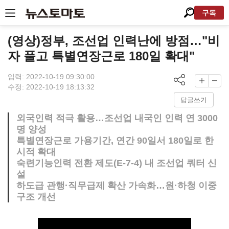
구독
(영상)정부, 조선업 인력난에 방점…"비
자 풀고 특별연장근로 180일 확대"
입력: 2022-10-19 09:30:00
수정: 2022-10-19 18:13:32
답글쓰기
외국인력 적극 활용…조선업 내국인 인력 연 3000
명 양성
특별연장근로 가용기간, 연간 90일서 180일로 한
시적 확대
숙련기능인력 전환 제도(E-7-4) 내 조선업 쿼터 신
설
하도급 관행·직무급제 확산 가속화…원·하청 이중
구조 개선