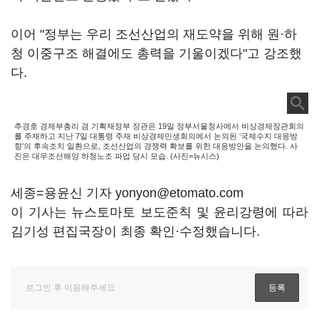
이어 "정부는 우리 조선산업의 재도약을 위해 원·하
청 이중구조 해결에도 총력을 기울이겠다"고 강조했
다.
추경호 경제부총리 겸 기획재정부 장관은 19일 정부서울청사에서 비상경제장관회의
를 주재하고 지난 7일 대통령 주재 비상경제민생회의에서 논의된 ‘국제수지 대응방
향’의 후속조치 일환으로, 조선산업의 경쟁력 확보를 위한 대응방안을 논의했다. 사
진은 대우조선해양 하청노조 파업 당시 모습. (사진=뉴시스)
세종=용윤신 기자 yonyon@etomato.com
이 기사는 뉴스토마토 보도준칙 및 윤리강령에 따라
김기성 편집국장이 최종 확인·수정했습니다.