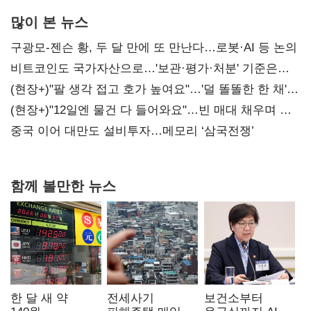
많이 본 뉴스
구광모-젠슨 황, 두 달 만에 또 만난다…로봇·AI 등 논의
비트코인도 국가자산으로…'보관·평가·처분' 기준은
숙제
(현장+)"팔 생각 접고 호가 높여요"…'덜 똘똘한 한 채'
20억 키맞추기
(현장+)"12일엔 물건 다 들어와요"…빈 매대 채우며 문
연 홈플러스
중국 이어 대만도 설비투자…메모리 ‘삼국전쟁’
함께 볼만한 뉴스
한 달 새 약
전세사기
보건소부터