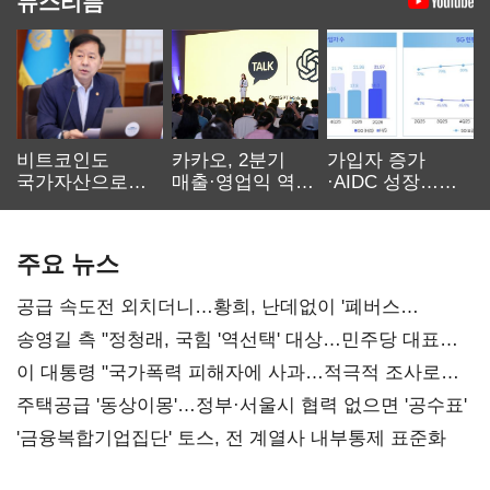
뉴스리듬
비트코인도
카카오, 2분기
가입자 증가
국가자산으로…'
매출·영업익 역대
·AIDC 성장…
보관·평가·처분'
최대…에이전트
SKT 2분기 성장
기준은 숙제
AI 수익화 관건
본궤도
주요 뉴스
공급 속도전 외치더니…황희, 난데없이 '폐버스
리모델링' 제안
송영길 측 "정청래, 국힘 '역선택' 대상…민주당 대표로
총선 지휘 못해"
이 대통령 "국가폭력 피해자에 사과…적극적 조사로
진실 밝혀야"
주택공급 '동상이몽'…정부·서울시 협력 없으면 '공수표'
'금융복합기업집단' 토스, 전 계열사 내부통제 표준화