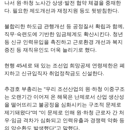
나서 원·하청 노사간 상생·발전 협약 체결을 중재한
다. 필요한 제도개선과 재정지원 등도 뒷받침한다.
불합리한 하도급 관행개선 등 공정질서 확립과 함께,
직무·숙련도에 기반한 임금체계도 확산시킨다. 청년
등 신규 인력유입을 촉진하고 근로환경 개선과 복지
증진 등 재직유인도 더욱 늘리기로 했다.
현행 45세로 돼 있는 조선업 희망공제 연령제한은 폐
지하고 신규입직자 취업정착금도 신설한다.
추경호 부총리는 "우리 조선산업의 원·하청 이중구조
는 오랜기간 이어져 온 해묵은 난제로서 산업 생산성
을 떨어뜨리고 불공정을 심화시키는 구조적 문제로
제기돼왔다"며 "이 문제로 인해 원·하청 근로자 간 처
우·임금 격차가 심화되고 인력유출과 경쟁력 약화 등
의 악순환도 발생했다"고 말했다.