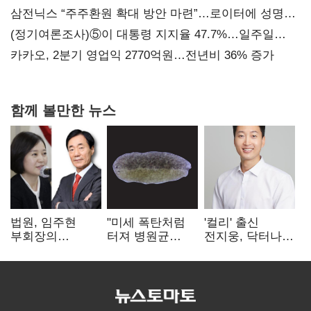
지지도 '50% 아래로'(종합)
삼전닉스 “주주환원 확대 방안 마련”…로이터에 성명
보내
(정기여론조사)⑤이 대통령 지지율 47.7%…일주일
만에 다시 40%대
카카오, 2분기 영업익 2770억원…전년비 36% 증가
함께 볼만한 뉴스
법원, 임주현
"미세 폭탄처럼
'컬리' 출신
부회장의
터져 병원균
전지웅, 닥터나우
한미사이언스
박멸"
CMO 선임
주식 가압류 결정