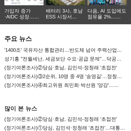
가입자 증가
배터리 3사, 호남
다음, AI 도입에도
·AIDC 성장…
ESS 시장서
점유율 2%…
SKT 2분기 성장
‘격돌’
에이전트
본궤도
차별화가 관건
주요 뉴스
'1400조' 국유자산 통합관리…반도체 넘어 주력산업
구조혁신
성기홍 "전월세난, 세금보단 수요·공급 문제"…닥공
시사
(정기여론조사)②당심·호남, 김민석-정청래 '초접전'
(정기여론조사)③2순위, 10명 중 4명 '송영길'…정청래
'한 자릿수'
(정기여론조사)④최고위원 최민희·박선원 '양강'…
서미화·이성윤·임미애 뒤이어
많이 본 뉴스
(정기여론조사)②당심·호남, 김민석-정청래 '초접전'
(정기여론조사)①당심, 김민석·정청래 '초접전'…대통령