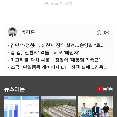
0/0
댓글 더보기
동지훈
김민석·정청래, 신천지 장외 설전…송영길 "호남 계몽 규탄"
정-김, '신천지' 격돌…서로 '배신자'
최고위원 '막차 싸움'…정점에 '대통령 최측근' 김용
조국 "단일종목 레버리지 ETF, 정책 실패…김용범 책임 물어야"
뉴스리듬