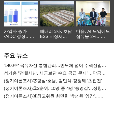
가입자 증가
배터리 3사, 호남
다음, AI 도입에도
·AIDC 성장…
ESS 시장서
점유율 2%…
SKT 2분기 성장
‘격돌’
에이전트
본궤도
차별화가 관건
주요 뉴스
'1400조' 국유자산 통합관리…반도체 넘어 주력산업
구조혁신
성기홍 "전월세난, 세금보단 수요·공급 문제"…닥공
시사
(정기여론조사)②당심·호남, 김민석-정청래 '초접전'
(정기여론조사)③2순위, 10명 중 4명 '송영길'…정청래
'한 자릿수'
(정기여론조사)④최고위원 최민희·박선원 '양강'…
서미화·이성윤·임미애 뒤이어