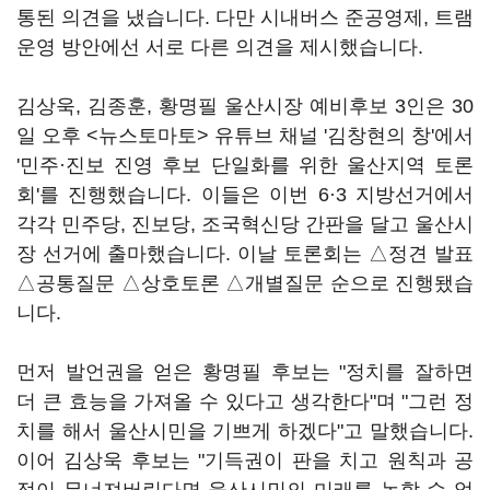
통된 의견을 냈습니다. 다만 시내버스 준공영제, 트램
운영 방안에선 서로 다른 의견을 제시했습니다.
김상욱, 김종훈, 황명필 울산시장 예비후보 3인은 30
일 오후 <뉴스토마토> 유튜브 채널 '김창현의 창'에서
'민주·진보 진영 후보 단일화를 위한 울산지역 토론
회'를 진행했습니다. 이들은 이번 6·3 지방선거에서
각각 민주당, 진보당, 조국혁신당 간판을 달고 울산시
장 선거에 출마했습니다. 이날 토론회는 △정견 발표
△공통질문 △상호토론 △개별질문 순으로 진행됐습
니다.
먼저 발언권을 얻은 황명필 후보는 "정치를 잘하면
더 큰 효능을 가져올 수 있다고 생각한다"며 "그런 정
치를 해서 울산시민을 기쁘게 하겠다"고 말했습니다.
이어 김상욱 후보는 "기득권이 판을 치고 원칙과 공