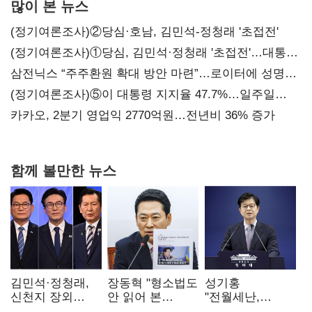
많이 본 뉴스
(정기여론조사)②당심·호남, 김민석-정청래 '초접전'
(정기여론조사)①당심, 김민석·정청래 '초접전'…대통령
지지도 '50% 아래로'(종합)
삼전닉스 “주주환원 확대 방안 마련”…로이터에 성명
보내
(정기여론조사)⑤이 대통령 지지율 47.7%…일주일
만에 다시 40%대
카카오, 2분기 영업익 2770억원…전년비 36% 증가
함께 볼만한 뉴스
김민석·정청래,
장동혁 "형소법도
성기홍
신천지 장외
안 읽어 본
"전월세난,
설전…송영길
대통령…빛의
세금보단 수요·