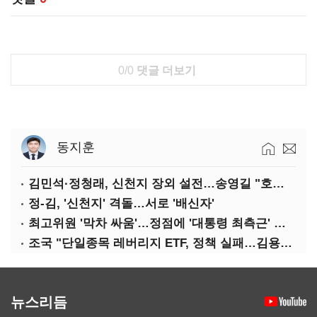
0/0
댓글 더보기
동지훈
김민석·정청래, 신천지 장외 설전…송영길 "호남 계몽 규탄"
정-김, '신천지' 격돌…서로 '배신자'
최고위원 '막차 싸움'…정점에 '대통령 최측근' 김용
조국 "단일종목 레버리지 ETF, 정책 실패…김용범 책임 물어야"
뉴스리듬