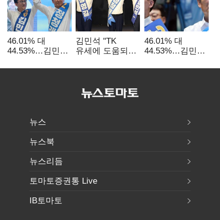
46.01% 대
김민석 "TK
46.01% 대
44.53%…김민석·
유세에 도움되는
44.53%…김민석·
정청래
당대표"…정청래
정청래
'초박빙'(종합
"벌써 대표된 양
'초박빙'(종합)
2보)
당직 배분"
뉴스
뉴스북
뉴스리듬
토마토증권통 Live
IB토마토