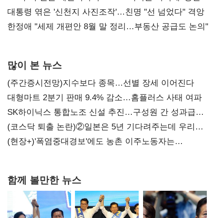
챙기기'
대통령 엮은 '신천지 사진조작'…친명 "선 넘었다" 격앙
한정애 "세제 개편안 8월 말 정리…부동산 공급도 논의"
많이 본 뉴스
(주간증시전망)지수보다 종목…선별 장세 이어진다
대형마트 2분기 판매 9.4% 감소…홈플러스 사태 여파
SK하이닉스 통합노조 신설 추진…구성원 간 성과급
불만 확산
(코스닥 퇴출 논란)②일본은 5년 기다려주는데 우리는
당장 퇴출?…시간만으론 부족한 코스닥 구하기
(현장+)'폭염중대경보'에도 농촌 이주노동자는
강행군…'야외작업 중지' 권고도 무시
함께 볼만한 뉴스