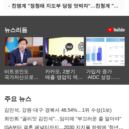
친명계 "정청래 지도부 당정 엇박자"…친청계 "신천지 오물 폭탄"
뉴스리듬
비트코인도
카카오, 2분기
가입자 증가
국가자산으로…'
매출·영업익 역대
·AIDC 성장…
보관·평가·처분'
최대…에이전트
SKT 2분기 성장
기준은 숙제
AI 수익화 관건
본궤도
주요 뉴스
김민석, 강원·대구·경북서 48.54%…1위 수성(1보)
최민희 "골리앗 김민석"…임미애 "부끄러운 줄 알아야"
ISA부터 결혼 페널티까지…2030 지지율 하락에 '청년