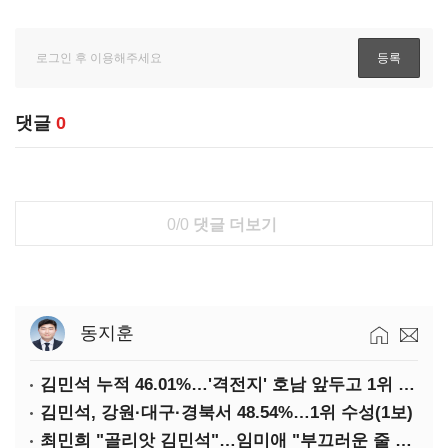
댓글
0
0/0
댓글 더보기
동지훈
김민석 누적 46.01%…'격전지' 호남 앞두고 1위 지켰다(2보)
김민석, 강원·대구·경북서 48.54%…1위 수성(1보)
최민희 "골리앗 김민석"…임미애 "부끄러운 줄 알아야"