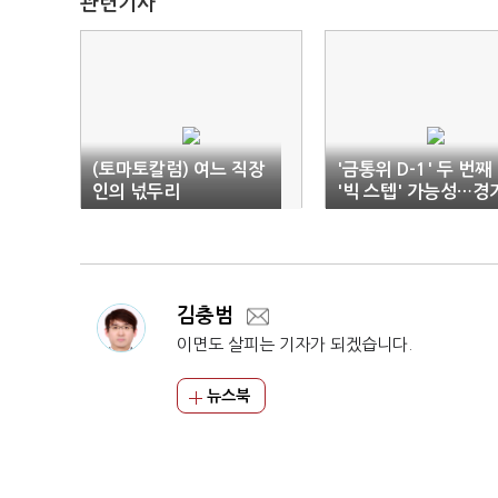
관련기사
(토마토칼럼) 여느 직장
'금통위 D-1' 두 번째
인의 넋두리
'빅 스텝' 가능성…경기
대출자 부담 딜레마
김충범
이면도 살피는 기자가 되겠습니다.
뉴스북