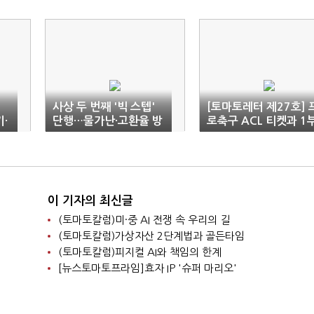
사상 두 번째 '빅 스텝'
[토마토레터 제27호] 
·
단행…물가난·고환율 방
로축구 ACL 티켓과 1
어 총력
승격 주인공은?
이 기자의 최신글
(토마토칼럼)미·중 AI 전쟁 속 우리의 길
(토마토칼럼)가상자산 2단계법과 골든타임
(토마토칼럼)피지컬 AI와 책임의 한계
[뉴스토마토프라임]효자 IP '슈퍼 마리오'