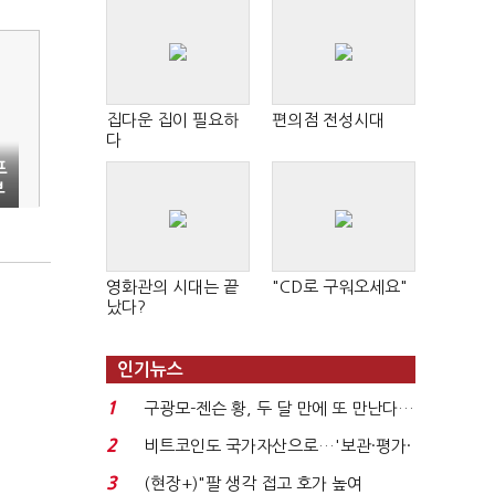
집다운 집이 필요하
편의점 전성시대
다
프
부
영화관의 시대는 끝
"CD로 구워오세요"
났다?
인기뉴스
1
구광모-젠슨 황, 두 달 만에 또 만난다…
로봇·AI 등 논...
2
비트코인도 국가자산으로…'보관·평가·
처분' 기준은 ...
3
(현장+)"팔 생각 접고 호가 높여