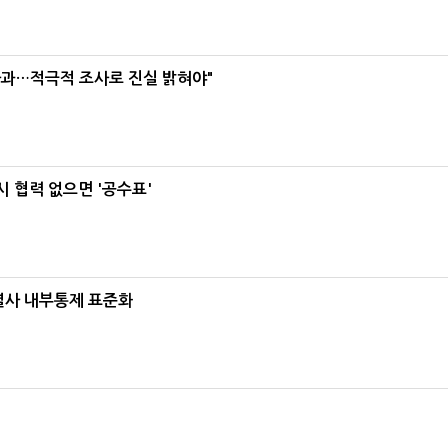
사과…적극적 조사로 진실 밝혀야"
 협력 없으면 '공수표'
계열사 내부통제 표준화