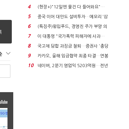
요"…'덜 똘똘한 한 채' 20...
4
(현장+)"12일엔 물건 다 들어와요"…
빈 매대 채우며 문 연 ...
5
중국 이어 대만도 설비투자…메모리 ‘삼
국전쟁’
6
(특징주)윙입푸드, 경영진 주가 부양 의
지에 상한가...
7
이 대통령 "국가폭력 피해자에 사과…
적극적 조사로 진...
8
국고채 담합 과징금 철퇴…증권사 '충당
금 폭탄' 우려...
순
9
카카오, 올해 임금협약 최종 타결…연봉
6.3% 인상·격려...
10
네이버, 2분기 영업익 5203억원…전년
비 0.2% 감소...