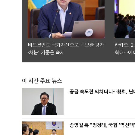
비트코인도 국가자산으로…'보관·평가
카카오, 
·처분' 기준은 숙제
최대…에이
이 시간 주요 뉴스
공급 속도전 외치더니…황희, 난
송영길 측 "정청래, 국힘 '역선