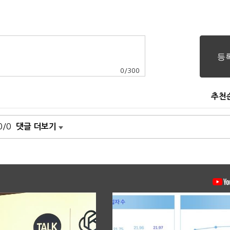
0
/
300
추천
0/0
댓글 더보기