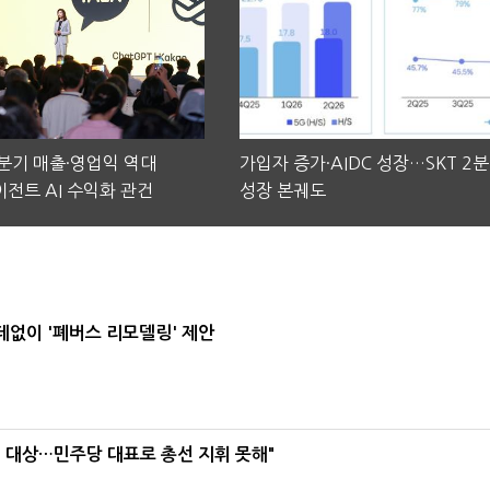
2분기 매출·영업익 역대
가입자 증가·AIDC 성장…SKT 2
전트 AI 수익화 관건
성장 본궤도
데없이 '폐버스 리모델링' 제안
택' 대상…민주당 대표로 총선 지휘 못해"