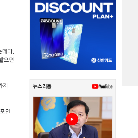
는데다,
 밟으면
까지
뉴스리듬
8포인