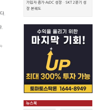
가입자 증가·AIDC 성장…SKT 2분기 성
장 본궤도
다.
.
스)
뉴스북