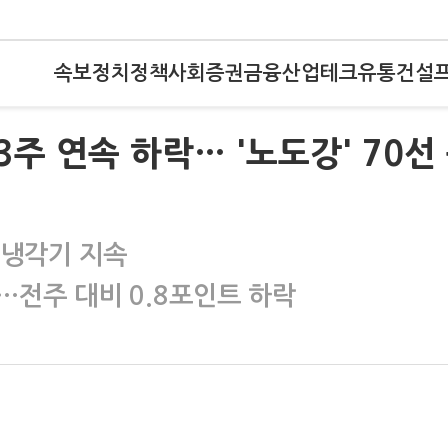
속보
정치
정책
사회
증권
금융
산업
테크
유통
건설
주 연속 하락… '노도강' 70선
 냉각기 지속
…전주 대비 0.8포인트 하락