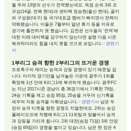
월 무려 13명의 선수가 전역했는데요. 득점 순위 3위 조
규성(14골. 전북 현대)과 센터백 정승현(울산 현대), 골키
퍼 구성윤(대구) 등 국가대표급 멤버가 빠지면서 전력이
약화됐습니다. 이들은 7월부터 말년 휴가 등을 이유로
경기에 출전하지 못 했습니다. 김천은 선수들의 '전역'에
대한 미래 대비책을 강구하지 않는다면 설령 다음 시즌
복귀하더라도 힘을 내지 못할 것으로 보입니다.
☞
관련기
사
1부리그 승격 향한 2부리그의 뜨거운 경쟁
프로축구의 재미는 승격과 강등 경쟁이 있기 때문일 겁
니다. 마지막 경기만을 남겨놓은 가운데 광주가 1위를
확정해 1년 만에 K리그1에 복귀하게 됐습니다. 광주FC
는 지난 2017시즌 경남이 총 36경기에서 기록한 79점,
24승 기록을 깨고 승점 85점, 25승을 거두며 신기록을
세우며 자동 승격을 이뤄냈습니다.
☞
관련기사
남은 두
장의 승격 티켓을 향한 경쟁도 치열한데요. 2위는 승강
플레이오프에 직행해 K리그1 11위팀과 맞붙어서 승격
과 강등을 가리게 됩니다. 2위 대전(승점 71점) 3위 안양
(승점 69점)이 경쟁을 벌이고 있습니다. 남은 한 장은 4