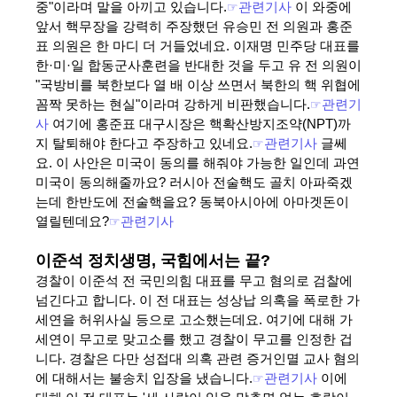
중"이라며 말을 아끼고 있습니다.
☞
관련기사
이 와중에
앞서 핵무장을 강력히 주장했던 유승민 전 의원과 홍준
표 의원은 한 마디 더 거들었네요. 이재명 민주당 대표를
한·미·일 합동군사훈련을 반대한 것을 두고 유 전 의원이
"국방비를 북한보다 열 배 이상 쓰면서 북한의 핵 위협에
꼼짝 못하는 현실"이라며 강하게 비판했습니다.
☞
관련기
사
여기에 홍준표 대구시장은 핵확산방지조약(NPT)까
지 탈퇴해야 한다고 주장하고 있네요.
☞
관련기사
글쎄
요. 이 사안은 미국이 동의를 해줘야 가능한 일인데 과연
미국이 동의해줄까요? 러시아 전술핵도 골치 아파죽겠
는데
한반도에 전술핵을요? 동북아시아에 아마겟돈이
열릴텐데요?
☞
관련기사
이준석 정치생명, 국힘에서는 끝?
경찰이 이준석 전 국민의힘 대표를 무고 혐의로 검찰에
넘긴다고 합니다. 이 전 대표는 성상납 의혹을 폭로한 가
세연을 허위사실 등으로 고소했는데요. 여기에 대해 가
세연이 무고로 맞고소를 했고 경찰이 무고를 인정한 겁
니다. 경찰은 다만 성접대 의혹 관련 증거인멸 교사 혐의
에 대해서는 불송치 입장을 냈습니다.
☞
관련기사
이에