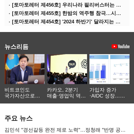
[토마토레터 제456호] 우리나라 필리버스터는 어떻게 무용지물이 됐나
[토마토레터 제455호] 한밤의 역주행 참극…시청역 참사의 핵심 쟁점은?
[토마토레터 제454호] '2024 하반기' 달라지는 정책들 정리(하)
뉴스리듬
비트코인도
카카오, 2분기
가입자 증가
국가자산으로…'
매출·영업익 역대
·AIDC 성장…
보관·평가·처분'
최대…에이전트
SKT 2분기 성장
기준은 숙제
AI 수익화 관건
본궤도
주요 뉴스
김민석 "경선갈등 완전 제로 노력"…정청래 "반명 공세