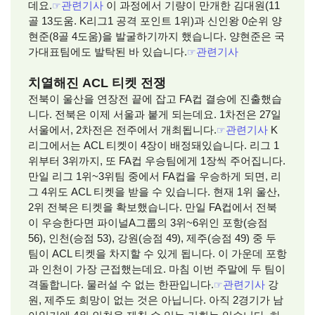
데요.
☞
관련기사
이 과정에서 기량이 만개한 김대원(11
골 13도움. K리그1 공격 포인트 1위)과 신인왕 0순위 양
현준(8골 4도움)을 발굴하기까지 했습니다. 양현준은 국
가대표팀에도 발탁된 바 있습니다.
☞
관련기사
치열해진 ACL 티켓 전쟁
전북이 울산을 연장전 끝에 잡고 FA컵 결승에 진출했습
니다. 전북은 이제 서울과 붙게 되는데요. 1차전은 27일
서울에서, 2차전은 전주에서 개최됩니다.
☞
관련기사
K
리그에서는 ACL 티켓이 4장이 배정돼있습니다. 리그 1
위부터 3위까지, 또 FA컵 우승팀에게 1장씩 주어집니다.
만일 리그 1위~3위팀 중에서 FA컵을 우승하게 되면, 리
그 4위도 ACL 티켓을 받을 수 있습니다. 현재 1위 울산,
2위 전북은 티켓을 확보했습니다. 만일 FA컵에서 전북
이 우승한다면 파이널A그룹의 3위~6위인 포항(승점
56), 인천(승점 53), 강원(승점 49), 제주(승점 49) 중 두
팀이 ACL 티켓을 차지할 수 있게 됩니다. 이 가운데 포항
과 인천이 가장 근접했는데요. 마침 이번 주말에 두 팀이
격돌합니다. 물러설 수 없는 한판입니다.
☞
관련기사
강
원, 제주도 희망이 없는 것은 아닙니다. 아직 2경기가 남