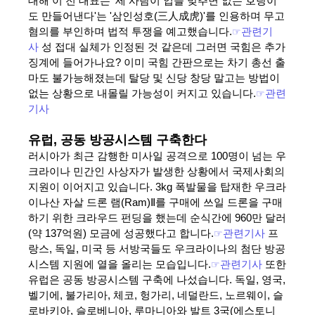
대해 이 전 대표는 '세 사람이 입을 맞추면 없는 호랑이
도 만들어낸다'는 '삼인성호(三人成虎)'를 인용하며 무고
혐의를 부인하며 법적 투쟁을 예고했습니다.
☞
관련기
사
성 접대 실체가 인정된 것 같은데 그러면 국힘은 추가
징계에 들어가나요? 이미 국힘 간판으로는 차기 총선 출
마도 불가능해졌는데 탈당 및 신당 창당 말고는 방법이
없는 상황으로 내몰릴 가능성이 커지고 있습니다.
☞
관련
기사
유럽, 공동 방공시스템 구축한다
러시아가 최근 감행한 미사일 공격으로 100명이 넘는 우
크라이나 민간인 사상자가 발생한 상황에서 국제사회의
지원이 이어지고 있습니다. 3kg 폭발물을 탑재한 우크라
이나산 자살 드론 램(Ram)Ⅱ를 구매에 쓰일 드론을 구매
하기 위한 크라우드 펀딩을 했는데 순식간에 960만 달러
(약 137억원) 모금에 성공했다고 합니다.
☞
관련기사
프
랑스, 독일, 미국 등 서방국들도 우크라이나의 첨단 방공
시스템 지원에 열을 올리는 모습입니다.
☞
관련기사
또한
유럽은 공동 방공시스템 구축에 나섰습니다. 독일, 영국,
벨기에, 불가리아, 체코, 헝가리, 네덜란드, 노르웨이, 슬
로바키아, 슬로베니아, 루마니아와 발트 3국(에스토니