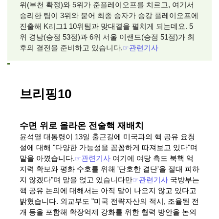
위(부천 확정)와 5위가 준플레이오프를 치르고, 여기서
승리한 팀이 3위와 붙어 최종 승자가 승강 플레이오프에
진출해 K리그1 10위팀과 맞대결을 펼치게 되는데요. 5
위 경남(승점 53점)과 6위 서울 이랜드(승점 51점)가 최
후의 결전을 준비하고 있습니다.
☞
관련기사
브리핑10
수면 위로 올라온 전술핵 재배치
윤석열 대통령이 13일 출근길에 미국과의 핵 공유 요청
설에 대해 "다양한 가능성을 꼼꼼하게 따져보고 있다"며
말을 아꼈습니다.
☞
관련기사
여기에 여당 측도 북핵 억
지력 확보와 평화 수호를 위해 '단호한 결단'을 절대 피하
지 않겠다"며 말을 얹고 있습니다만
☞
관련기사
국방부는
핵 공유 논의에 대해서는 아직 말이 나오지 않고 있다고
밝혔습니다. 외교부도 "미국 전략자산의 적시, 조율된 전
개 등을 포함해 확장억제 강화를 위한 협력 방안을 논의