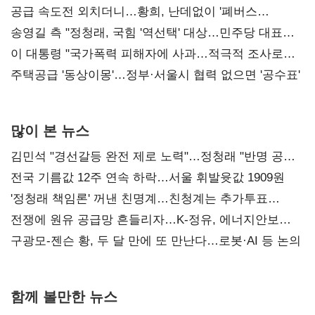
사과부터"
공급 속도전 외치더니…황희, 난데없이 '폐버스
리모델링' 제안
송영길 측 "정청래, 국힘 '역선택' 대상…민주당 대표로
총선 지휘 못해"
이 대통령 "국가폭력 피해자에 사과…적극적 조사로
진실 밝혀야"
주택공급 '동상이몽'…정부·서울시 협력 없으면 '공수표'
많이 본 뉴스
김민석 "경선갈등 완전 제로 노력"…정청래 "반명 공세
사과부터"
전국 기름값 12주 연속 하락…서울 휘발윳값 1909원
'정청래 책임론' 꺼낸 친명계…친청계는 추가투표
때리기
전쟁에 원유 공급망 흔들리자…K-정유, 에너지안보
핵심으로 재부상
구광모-젠슨 황, 두 달 만에 또 만난다…로봇·AI 등 논의
함께 볼만한 뉴스