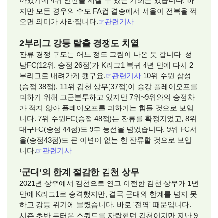
아있기에 4위 인천을 제칠 수 있는 기회는 있습니다. 하
지만 모든 경우의 수도 FA컵 결승에서 서울이 전북을 꺾
으면 의미가 사라집니다.
☞
관련기사
2부리그 강등 탈출 경쟁도 치열
잔류 경쟁 구도는 어느 정도 그림이 나온 듯 합니다. 성
남FC(12위. 승점 26점)가 K리그1 복귀 4년 만에 다시 2
부리그로 내려가게 됐구요.
☞
관련기사
10위 수원 삼성
(승점 38점), 11위 김천 상무(37점)이 승강 플레이오프를
피하기 위해 고군분투하고 있지만 7위~9위와의 승점차
가 적지 않아 플레이오프를 피하기는 힘들 것으로 보입
니다. 7위 수원FC(승점 48점)는 잔류를 확정지었고, 8위
대구FC(승점 44점)도 9부 능선을 넘었습니다. 9위 FC서
울(승점43점)도 큰 이변이 없는 한 잔류할 것으로 보입
니다.
☞
관련기사
‘군대’의 한계 절감한 김천 상무
2021년 상주에서 김천으로 연고 이전한 김천 상무가 1년
만에 K리그1로 승격했지만, 결국 군대의 한계를 넘지 못
하고 강등 위기에 몰렸습니다. 바로 '전역' 때문입니다.
시즌 초반 두터운 스쿼드를 자랑했던 김천이지만 지난 9