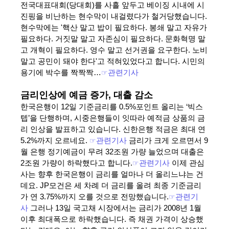
전국대표대회(당대회)를 사흘 앞두고 베이징 시내에 시
진핑을 비난하는 현수막이 내걸렸다가 철거당했습니다.
현수막에는 '핵산 말고 밥이 필요하다. 봉쇄 말고 자유가
필요하다. 거짓말 말고 자존심이 필요하다. 문화혁명 말
고 개혁이 필요하다. 영수 말고 선거권을 요구한다. 노비
말고 공민이 돼야 한다'고 적혀있었다고 합니다. 시민의
용기에 박수를 짝짝짝…
☞
관련기사
금리인상에 예금 증가, 대출 감소
한국은행이 12일 기준금리를 0.5%포인트 올리는 ‘빅스
텝’을 단행하며, 시중은행들이 잇따라 예적금 상품의 금
리 인상을 발표하고 있습니다. 신한은행 적금은 최대 연
5.2%까지 오르네요.
☞
관련기사
금리가 크게 오르면서 9
월 은행 정기예금이 무려 32조원 가량 늘었으며 대출은
2조원 가량이 하락했다고 합니다.
☞
관련기사
이제 관심
사는 향후 한국은행이 금리를 얼마나 더 올리느냐는 건
데요. JP모건은 세 차례 더 금리를 올려 최종 기준금리
가 연 3.75%까지 오를 것으로 전망했습니다.
☞
관련기
사
그러나 13일 국고채 시장에서는 금리가 2008년 1월
이후 최대폭으로 하락했습니다. 즉 채권 가격이 상승했