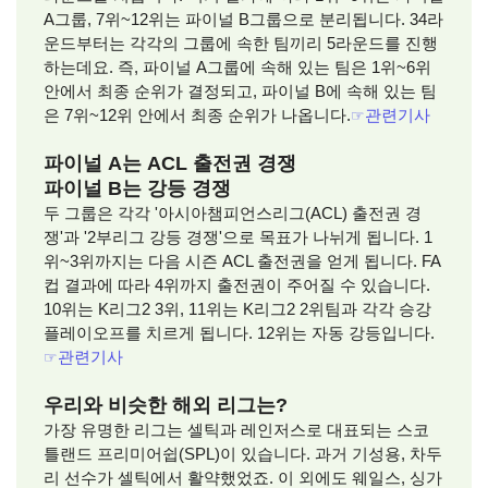
A그룹, 7위~12위는 파이널 B그룹으로 분리됩니다. 34라
운드부터는 각각의 그룹에 속한 팀끼리 5라운드를 진행
하는데요. 즉, 파이널 A그룹에 속해 있는 팀은 1위~6위
안에서 최종 순위가 결정되고, 파이널 B에 속해 있는 팀
은 7위~12위 안에서 최종 순위가 나옵니다.
☞
관련기사
파이널 A는 ACL 출전권 경쟁
파이널 B는 강등 경쟁
두 그룹은 각각 '아시아챔피언스리그(ACL) 출전권 경
쟁'과 '2부리그 강등 경쟁'으로 목표가 나뉘게 됩니다. 1
위~3위까지는 다음 시즌 ACL 출전권을 얻게 됩니다. FA
컵 결과에 따라 4위까지 출전권이 주어질 수 있습니다.
10위는 K리그2 3위, 11위는 K리그2 2위팀과 각각 승강
플레이오프를 치르게 됩니다. 12위는 자동 강등입니다.
☞
관련기사
우리와 비슷한 해외 리그는?
가장 유명한 리그는 셀틱과 레인저스로 대표되는 스코
틀랜드 프리미어쉽(SPL)이 있습니다. 과거 기성용, 차두
리 선수가 셀틱에서 활약했었죠. 이 외에도 웨일스, 싱가