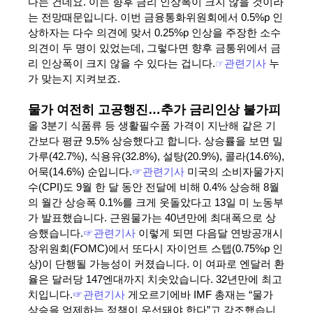
다는 건데요. 이는 향후 금리 인상폭이 크지 않을 것이라
는 전망때문입니다. 이번 금융통화위원회에서 0.5%p 인
상하자는 다수 의견에 맞서 0.25%p 인상을 주장한 소수
의견이 두 명이 있었는데, 그렇다면 향후 금통위에서 금
리 인상폭이 크지 않을 수 있다는 겁니다.
☞
관련기사
누
가 맞는지 지켜보죠.
물가 여전히 고공행진…추가 금리인상 불가피
올 3분기 식품류 등 생활필수품 가격이 지난해 같은 기
간보다 평균 9.5% 상승했다고 합니다. 상승률을 보면 밀
가루(42.7%), 식용유(32.8%), 설탕(20.9%), 콜라(14.6%),
어묵(14.6%) 순입니다.
☞관련기사
미국의 소비자물가지
수(CPI)도 9월 한 달 동안 전달에 비해 0.4% 상승해 8월
의 월간 상승폭 0.1%를 크게 웃돌았다고 13일 미 노동부
가 발표했습니다. 근원물가는 40년만에 최대폭으로 상
승했습니다.
☞관련기사
이렇게 되면 다음달 연방공개시
장위원회(FOMC)에서 또다시 자이언트 스텝(0.75%p 인
상)이 단행될 가능성이 커졌습니다. 이 여파로 엔달러 환
율은 달러당 147엔대까지 치솟았습니다. 32년만에 최고
치입니다.
☞관련기사
게오르기에바 IMF 총재는 “물가
상승을 억제하는 정책이 우선돼야 한다”고 강조했습니