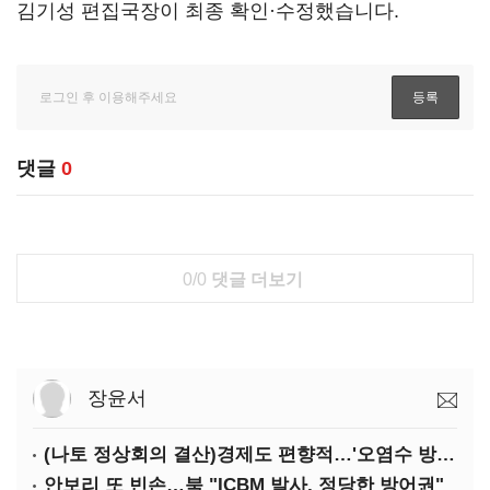
김기성 편집국장이 최종 확인·수정했습니다.
댓글
0
0/0
댓글 더보기
장윤서
(나토 정상회의 결산)경제도 편향적…'오염수 방류'만 용인
안보리 또 빈손…북 "ICBM 발사, 정당한 방어권"