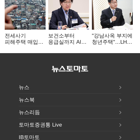
전세사기
보건소부터
"강남사옥 부지에
피해주택 매입
응급실까지 AI
청년주택"…LH도
1만호 돌파…
확산…지역의료
'공급 속도전'
누적 피해자
혁신 본격화
4만278명
뉴스
뉴스북
뉴스리듬
토마토증권통 Live
IB토마토