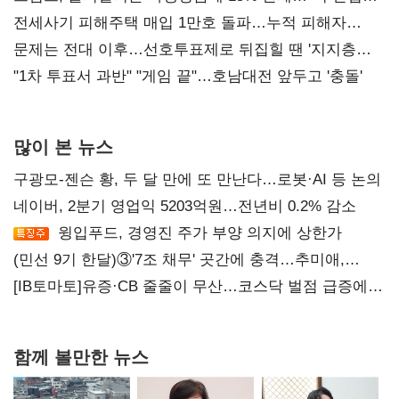
재건"
전세사기 피해주택 매입 1만호 돌파…누적 피해자
4만278명
문제는 전대 이후…선호투표제로 뒤집힐 땐 '지지층
불복'
"1차 투표서 과반" "게임 끝"…호남대전 앞두고 '충돌'
많이 본 뉴스
구광모-젠슨 황, 두 달 만에 또 만난다…로봇·AI 등 논의
네이버, 2분기 영업익 5203억원…전년비 0.2% 감소
윙입푸드, 경영진 주가 부양 의지에 상한가
(민선 9기 한달)③'7조 채무' 곳간에 충격…추미애,
20년만에 '비상재정' 선언 승부수
[IB토마토]유증·CB 줄줄이 무산…코스닥 벌점 급증에
상폐 압박
함께 볼만한 뉴스