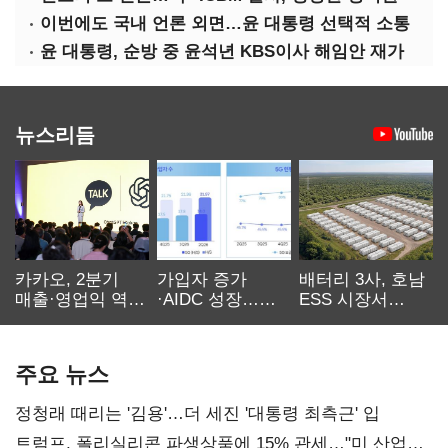
이번에도 국내 언론 외면…윤 대통령 선택적 소통
윤 대통령, 순방 중 윤석년 KBS이사 해임안 재가
뉴스리듬
카카오, 2분기
가입자 증가
배터리 3사, 호남
매출·영업익 역대
·AIDC 성장…
ESS 시장서
최대…에이전트
SKT 2분기 성장
‘격돌’
AI 수익화 관건
본궤도
주요 뉴스
정청래 때리는 '김용'…더 세진 '대통령 최측근' 입
트럼프, 폴리실리콘 파생상품에 15% 관세…"미 산업