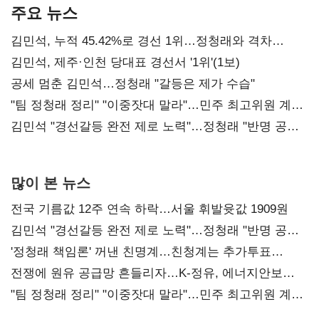
주요 뉴스
김민석, 누적 45.42%로 경선 1위…정청래와 격차
0.86%p(2보)
김민석, 제주·인천 당대표 경선서 '1위'(1보)
공세 멈춘 김민석…정청래 "갈등은 제가 수습"
"팀 정청래 정리" "이중잣대 말라"…민주 최고위원 계파
다툼 격화
김민석 "경선갈등 완전 제로 노력"…정청래 "반명 공세
사과부터"
많이 본 뉴스
전국 기름값 12주 연속 하락…서울 휘발윳값 1909원
김민석 "경선갈등 완전 제로 노력"…정청래 "반명 공세
사과부터"
'정청래 책임론' 꺼낸 친명계…친청계는 추가투표
때리기
전쟁에 원유 공급망 흔들리자…K-정유, 에너지안보
핵심으로 재부상
"팀 정청래 정리" "이중잣대 말라"…민주 최고위원 계파
다툼 격화