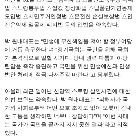
법 △노랑봉투법 △쌀값 정상화법 △납품단가연동제
도입법 △서민주거안정법 △온전한 손실보상법 △안
전운임제 일몰제 폐지법 등의 입법을 약속했다.
박 원내대표는 “민생에 무한책임을 져야 할 정부여당
에 거듭 촉구한다”며 “정기국회는 국민을 위해 국회
가 본격적으로 일할 시기다. 당내 권력 다툼과 야당
탄압을 즉각 중단하고 국민을 위한 민생예산과 민생
법안 처리에 적극 나서주길 바란다”고 당부했다.
아울러 최근 일어난 신당역 스토킹 살인사건에 대한
입법 보완도 약속했다. 박 원내대표는 “피해자가 국
가와 사회로부터 어떤 보호 조치도 없이 오롯이 감내
한 고통을 생각하면 너무나 참담하다”며 “이번 사태
는 국가가 국민을 끝까지 지지 못한 결과”라고 지적
했다.