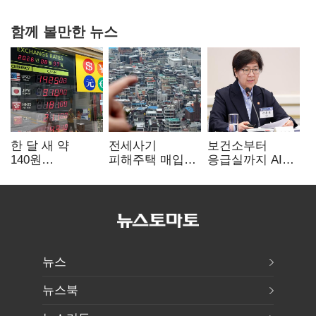
함께 볼만한 뉴스
한 달 새 약
전세사기
보건소부터
140원
피해주택 매입
응급실까지 AI
급락…'역대급
1만호 돌파…
확산…지역의료
엔저'에 원화
누적 피해자
혁신 본격화
변곡점
4만278명
뉴스
뉴스북