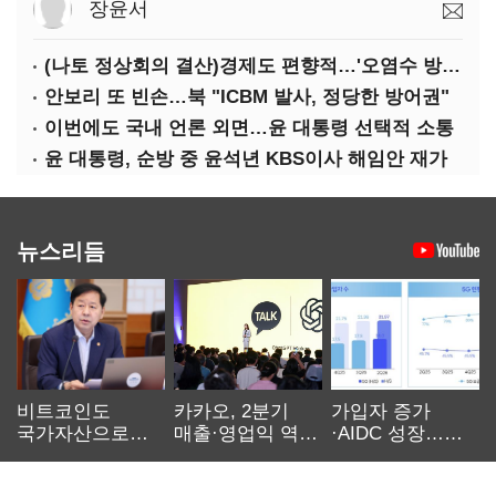
장윤서
(나토 정상회의 결산)경제도 편향적…'오염수 방류'만 용인
안보리 또 빈손…북 "ICBM 발사, 정당한 방어권"
이번에도 국내 언론 외면…윤 대통령 선택적 소통
윤 대통령, 순방 중 윤석년 KBS이사 해임안 재가
뉴스리듬
비트코인도
카카오, 2분기
가입자 증가
국가자산으로…'
매출·영업익 역대
·AIDC 성장…
보관·평가·처분'
최대…에이전트
SKT 2분기 성장
기준은 숙제
AI 수익화 관건
본궤도