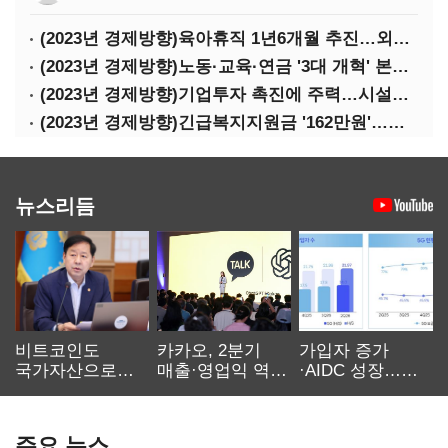
(2023년 경제방향)육아휴직 1년6개월 추진…외국인력 비자 쿼터 11만명 확대
(2023년 경제방향)노동·교육·연금 '3대 개혁' 본격화…상반기엔 근로시간 개편
(2023년 경제방향)기업투자 촉진에 주력…시설투자 '50조' 지원·공제율 10%↑
(2023년 경제방향)긴급복지지원금 '162만원'…기초연금 1만4000원·장애수당 2만원↑
뉴스리듬
비트코인도
카카오, 2분기
가입자 증가
국가자산으로…'
매출·영업익 역대
·AIDC 성장…
보관·평가·처분'
최대…에이전트
SKT 2분기 성장
기준은 숙제
AI 수익화 관건
본궤도
주요 뉴스