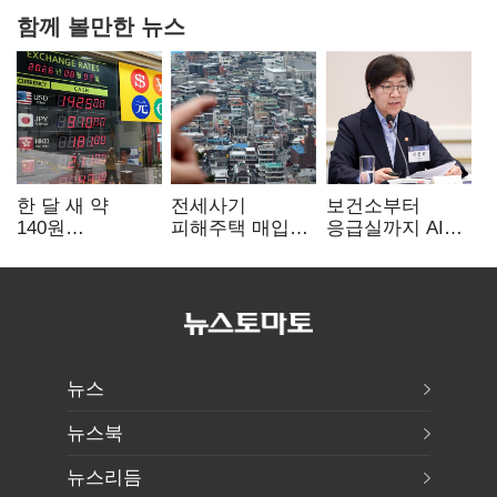
함께 볼만한 뉴스
한 달 새 약
전세사기
보건소부터
140원
피해주택 매입
응급실까지 AI
급락…'역대급
1만호 돌파…
확산…지역의료
엔저'에 원화
누적 피해자
혁신 본격화
변곡점
4만278명
뉴스
뉴스북
뉴스리듬