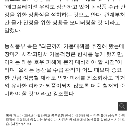
"애그플레이션 우려도 상존하고 있어 농식품 수급 안
정을 위한 상황실을 설치하는 것으로 안다. 관계부처
간 물가 안정을 위한 상황을 모니터링할 것"이라고
말했다.
농식품부 측은
"
최근까지 가뭄대책을 추진해 왔는데
장마가 시작되면서 가뭄걱정은 한시름 놓게 됐지만
,
이제는 태풍
·
호우 피해에 본격 대비해야 할 시점
"
이
라며
"
올해는 농산물 수급 관리가 어느 때보다 중요
한 만큼 여름철 재해로 인한 피해를 최소화하고 과거
와 유사한 피해가 되풀이되지 않도록 더욱 철저히 준
비해야 할 것
"
이라고 강조했다
.
폭염 경보가 예년보다 빨라졌고 공공요금 인상이 예견돼 있는 만큼 물가 상승은 아직
정점에 도달하지 않았다는 분석이다. 사진은 한 마트에서 농산물을 살펴보는 시민 모
습. (사진=뉴시스)