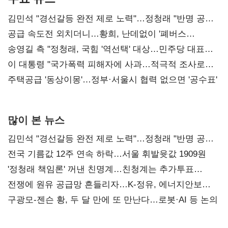
김민석 "경선갈등 완전 제로 노력"…정청래 "반명 공세
사과부터"
공급 속도전 외치더니…황희, 난데없이 '폐버스
리모델링' 제안
송영길 측 "정청래, 국힘 '역선택' 대상…민주당 대표로
총선 지휘 못해"
이 대통령 "국가폭력 피해자에 사과…적극적 조사로
진실 밝혀야"
주택공급 '동상이몽'…정부·서울시 협력 없으면 '공수표'
많이 본 뉴스
김민석 "경선갈등 완전 제로 노력"…정청래 "반명 공세
사과부터"
전국 기름값 12주 연속 하락…서울 휘발윳값 1909원
'정청래 책임론' 꺼낸 친명계…친청계는 추가투표
때리기
전쟁에 원유 공급망 흔들리자…K-정유, 에너지안보
핵심으로 재부상
구광모-젠슨 황, 두 달 만에 또 만난다…로봇·AI 등 논의