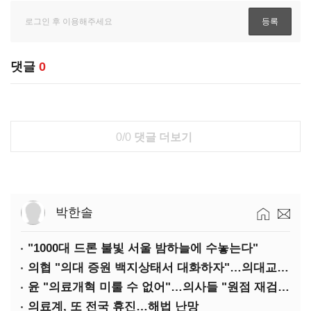
댓글
0
0/0
댓글 더보기
박한솔
"1000대 드론 불빛 서울 밤하늘에 수놓는다"
의협 "의대 증원 백지상태서 대화하자"…의대교수, 집단 휴진
윤 "의료개혁 미룰 수 없어"…의사들 "원점 재검토"
의료계, 또 전국 휴진…해법 난망