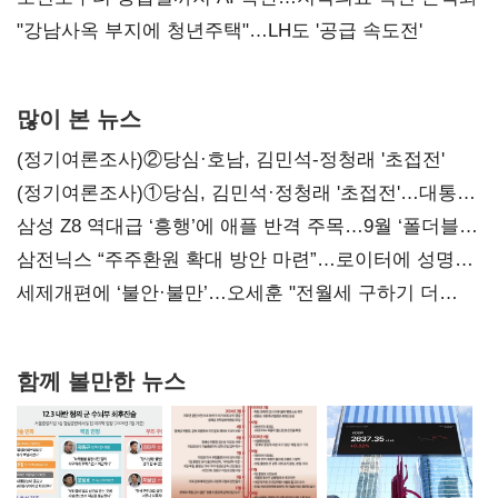
"강남사옥 부지에 청년주택"…LH도 '공급 속도전'
많이 본 뉴스
(정기여론조사)②당심·호남, 김민석-정청래 '초접전'
(정기여론조사)①당심, 김민석·정청래 '초접전'…대통령
지지도 '50% 아래로'(종합)
삼성 Z8 역대급 ‘흥행’에 애플 반격 주목…9월 ‘폴더블
대전’
삼전닉스 “주주환원 확대 방안 마련”…로이터에 성명
보내
세제개편에 ‘불안·불만’…오세훈 "전월세 구하기 더
힘들어질 것"
함께 볼만한 뉴스