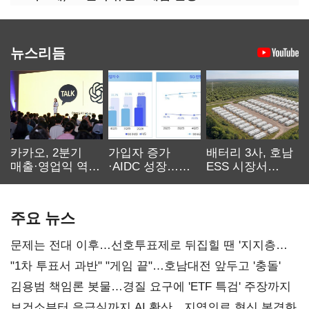
뉴스리듬
카카오, 2분기
가입자 증가
배터리 3사, 호남
매출·영업익 역대
·AIDC 성장…
ESS 시장서
최대…에이전트
SKT 2분기 성장
‘격돌’
AI 수익화 관건
본궤도
주요 뉴스
문제는 전대 이후…선호투표제로 뒤집힐 땐 '지지층
불복'
"1차 투표서 과반" "게임 끝"…호남대전 앞두고 '충돌'
김용범 책임론 봇물…경질 요구에 'ETF 특검' 주장까지
보건소부터 응급실까지 AI 확산…지역의료 혁신 본격화