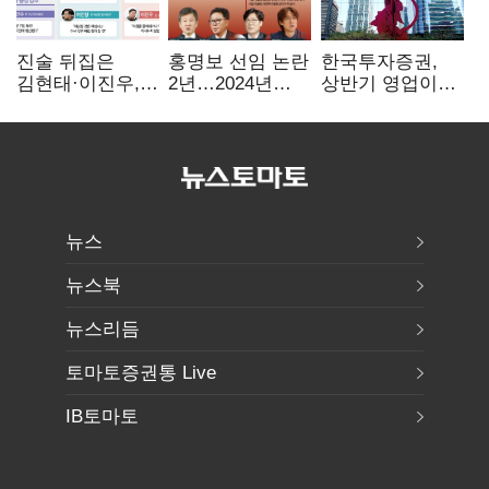
진술 뒤집은
홍명보 선임 논란
한국투자증권,
김현태·이진우,
2년…2024년
상반기 영업이익
박안수는 "국가에
파동부터 소환·
2조1701억 원…
헌신"…법정서
압색까지
전년비 89.1%↑
드러난 군
수뇌부의 민낯
뉴스
뉴스북
뉴스리듬
토마토증권통 Live
IB토마토