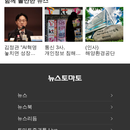
함께 볼만한 뉴스
김정관 "AI혁명
통신 3사,
(인사)
놓치면 성장
개인정보 침해
해양환경공단
끝"…
면책 등 자진
메가프로젝트·
시정…공정위
메가특구 속도전
"이용자 권리
강화"
뉴스
뉴스북
뉴스리듬