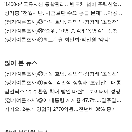
'1400조' 국유자산 통합관리…반도체 넘어 주력산업
구조혁신
성기홍 "전월세난, 세금보단 수요·공급 문제"…닥공
시사
(정기여론조사)②당심·호남, 김민석-정청래 '초접전'
(정기여론조사)③2순위, 10명 중 4명 '송영길'…정청래
'한 자릿수'
(정기여론조사)④최고위원 최민희·박선원 '양강'…
서미화·이성윤·임미애 뒤이어
많이 본 뉴스
(정기여론조사)②당심·호남, 김민석-정청래 '초접전'
(정기여론조사)①당심, 김민석·정청래 '초접전'…대통령
지지도 '50% 아래로'(종합)
삼전닉스 “주주환원 확대 방안 마련”…로이터에 성명
보내
(정기여론조사)⑤이 대통령 지지율 47.7%…일주일
만에 다시 40%대
카카오, 2분기 영업익 2770억원…전년비 36% 증가