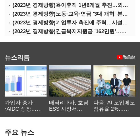
(2023년 경제방향)육아휴직 1년6개월 추진…외국인력 비자 쿼터 11만명 확대
(2023년 경제방향)노동·교육·연금 '3대 개혁' 본격화…상반기엔 근로시간 개편
(2023년 경제방향)기업투자 촉진에 주력…시설투자 '50조' 지원·공제율 10%↑
(2023년 경제방향)긴급복지지원금 '162만원'…기초연금 1만4000원·장애수당 2만원↑
뉴스리듬
가입자 증가
배터리 3사, 호남
다음, AI 도입에도
·AIDC 성장…
ESS 시장서
점유율 2%…
SKT 2분기 성장
‘격돌’
에이전트
본궤도
차별화가 관건
주요 뉴스