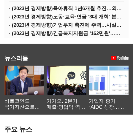
(2023년 경제방향)육아휴직 1년6개월 추진…외국인력 비자 쿼터 11만명 확대
(2023년 경제방향)노동·교육·연금 '3대 개혁' 본격화…상반기엔 근로시간 개편
(2023년 경제방향)기업투자 촉진에 주력…시설투자 '50조' 지원·공제율 10%↑
(2023년 경제방향)긴급복지지원금 '162만원'…기초연금 1만4000원·장애수당 2만원↑
뉴스리듬
비트코인도
카카오, 2분기
가입자 증가
국가자산으로…'
매출·영업익 역대
·AIDC 성장…
보관·평가·처분'
최대…에이전트
SKT 2분기 성장
기준은 숙제
AI 수익화 관건
본궤도
주요 뉴스