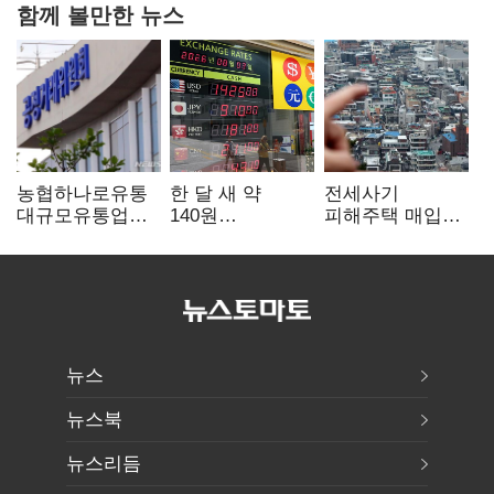
함께 볼만한 뉴스
농협하나로유통
한 달 새 약
전세사기
대규모유통업법
140원
피해주택 매입
위반 적발…
급락…'역대급
1만호 돌파…
공정위, 과징금
엔저'에 원화
누적 피해자
4억6200만원
변곡점
4만278명
부과
뉴스
뉴스북
뉴스리듬