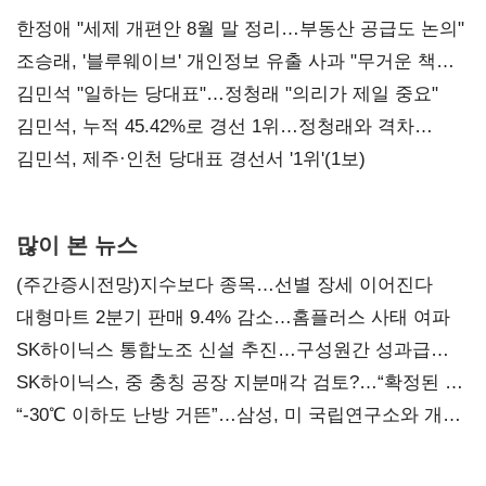
한정애 "세제 개편안 8월 말 정리…부동산 공급도 논의"
조승래, '블루웨이브' 개인정보 유출 사과 "무거운 책임
통감"
김민석 "일하는 당대표"…정청래 "의리가 제일 중요"
김민석, 누적 45.42%로 경선 1위…정청래와 격차
0.86%p(2보)
김민석, 제주·인천 당대표 경선서 '1위'(1보)
많이 본 뉴스
(주간증시전망)지수보다 종목…선별 장세 이어진다
대형마트 2분기 판매 9.4% 감소…홈플러스 사태 여파
SK하이닉스 통합노조 신설 추진…구성원간 성과급
불만 확산
SK하이닉스, 중 충칭 공장 지분매각 검토?…“확정된 바
없어”
“-30℃ 이하도 난방 거뜬”…삼성, 미 국립연구소와 개발
협력