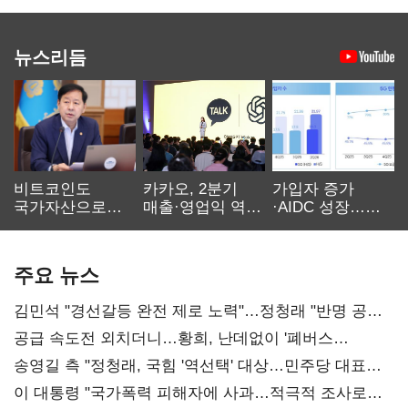
뉴스리듬
비트코인도
카카오, 2분기
가입자 증가
국가자산으로…'
매출·영업익 역대
·AIDC 성장…
보관·평가·처분'
최대…에이전트
SKT 2분기 성장
기준은 숙제
AI 수익화 관건
본궤도
주요 뉴스
김민석 "경선갈등 완전 제로 노력"…정청래 "반명 공세
사과부터"
공급 속도전 외치더니…황희, 난데없이 '폐버스
리모델링' 제안
송영길 측 "정청래, 국힘 '역선택' 대상…민주당 대표로
총선 지휘 못해"
이 대통령 "국가폭력 피해자에 사과…적극적 조사로