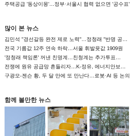
진실 밝혀야"
주택공급 '동상이몽'…정부·서울시 협력 없으면 '공수표'
많이 본 뉴스
김민석 "경선갈등 완전 제로 노력"…정청래 "반명 공세
사과부터"
전국 기름값 12주 연속 하락…서울 휘발윳값 1909원
'정청래 책임론' 꺼낸 친명계…친청계는 추가투표
때리기
전쟁에 원유 공급망 흔들리자…K-정유, 에너지안보
핵심으로 재부상
구광모-젠슨 황, 두 달 만에 또 만난다…로봇·AI 등 논의
함께 볼만한 뉴스