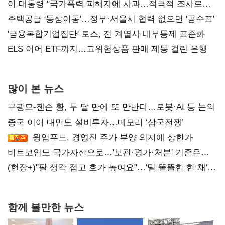
총선 지휘 못해"
이 대통령 "국가폭력 피해자에 사과…적극적 조사로
진실 밝혀야"
주택공급 '동상이몽'…정부·서울시 협력 없으면 '공수표'
'금융복합기업집단' 토스, 전 계열사 내부통제 표준화
ELS 이어 ETF까지…고위험상품 판매 제동 걸린 은행
많이 본 뉴스
구광모-젠슨 황, 두 달 만에 또 만난다…로봇·AI 등 논의
중국 이어 대만도 설비투자…메모리 ‘삼국전쟁’
윙입푸드, 경영진 주가 부양 의지에 상한가
비트코인도 국가자산으로…'보관·평가·처분' 기준은
숙제
(현장+)"팔 생각 접고 호가 높여요"…'덜 똘똘한 한 채'
20억 키맞추기
함께 볼만한 뉴스