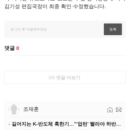
김기성 편집국장이 최종 확인·수정했습니다.
댓글
0
0/0
댓글 더보기
조재훈
길어지는 K-반도체 혹한기…"'업턴' 빨라야 하반기"