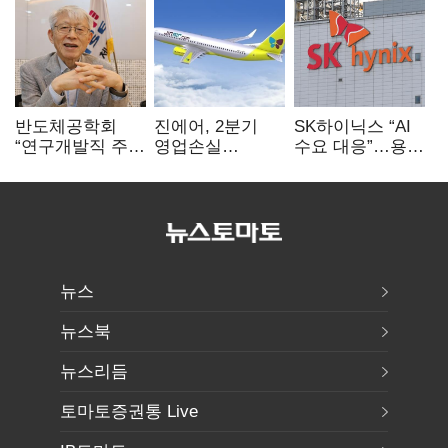
반도체공학회
진에어, 2분기
SK하이닉스 “AI
“연구개발직 주
영업손실
수요 대응”…용인
52시간제
731억…유가
·청주 팹에 54조
개선해야”
상승 여파
투자
뉴스
뉴스북
뉴스리듬
토마토증권통 Live