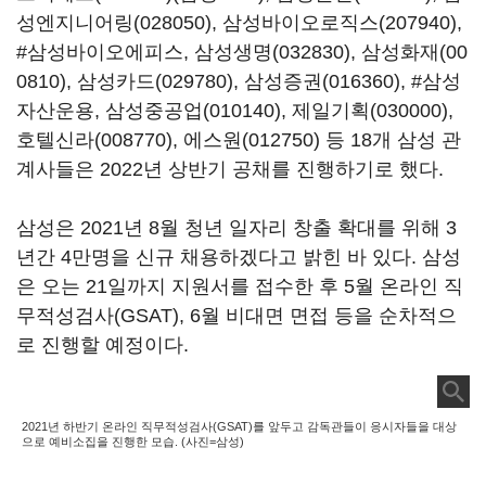
성엔지니어링(028050)
,
삼성바이오로직스(207940)
,
#삼성바이오에피스,
삼성생명(032830)
,
삼성화재(00
0810)
,
삼성카드(029780)
,
삼성증권(016360)
, #삼성
자산운용,
삼성중공업(010140)
,
제일기획(030000)
,
호텔신라(008770)
,
에스원(012750)
등 18개 삼성 관
계사들은 2022년 상반기 공채를 진행하기로 했다.
삼성은 2021년 8월 청년 일자리 창출 확대를 위해 3
년간 4만명을 신규 채용하겠다고 밝힌 바 있다. 삼성
은 오는 21일까지 지원서를 접수한 후 5월 온라인 직
무적성검사(GSAT), 6월 비대면 면접 등을 순차적으
로 진행할 예정이다.
2021년 하반기 온라인 직무적성검사(GSAT)를 앞두고 감독관들이 응시자들을 대상
으로 예비소집을 진행한 모습. (사진=삼성)