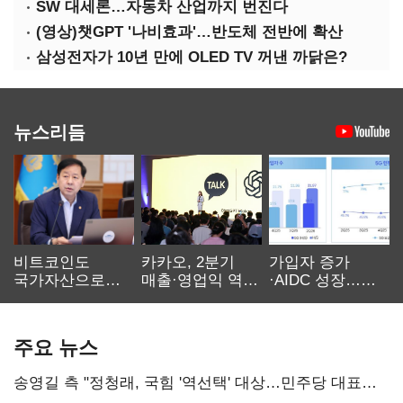
SW 대세론…자동차 산업까지 번진다
(영상)챗GPT '나비효과'…반도체 전반에 확산
삼성전자가 10년 만에 OLED TV 꺼낸 까닭은?
뉴스리듬
비트코인도
카카오, 2분기
가입자 증가
국가자산으로…'
매출·영업익 역대
·AIDC 성장…
보관·평가·처분'
최대…에이전트
SKT 2분기 성장
기준은 숙제
AI 수익화 관건
본궤도
주요 뉴스
송영길 측 "정청래, 국힘 '역선택' 대상…민주당 대표로