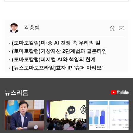
김충범
(토마토칼럼)미·중 AI 전쟁 속 우리의 길
(토마토칼럼)가상자산 2단계법과 골든타임
(토마토칼럼)피지컬 AI와 책임의 한계
[뉴스토마토프라임]효자 IP '슈퍼 마리오'
뉴스리듬