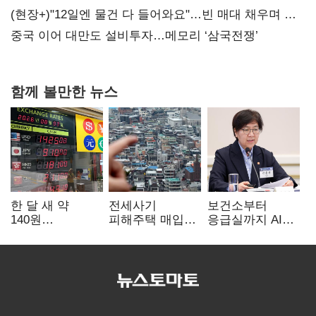
20억 키맞추기
(현장+)"12일엔 물건 다 들어와요"…빈 매대 채우며 문
연 홈플러스
중국 이어 대만도 설비투자…메모리 ‘삼국전쟁’
함께 볼만한 뉴스
한 달 새 약
전세사기
보건소부터
140원
피해주택 매입
응급실까지 AI
급락…'역대급
1만호 돌파…
확산…지역의료
엔저'에 원화
누적 피해자
혁신 본격화
변곡점
4만278명