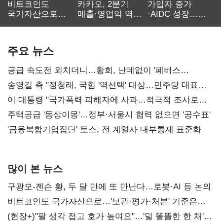
비트코인도
카카오, 2분기
가입자 증가
국가자산으로…'
매출·영업익 역대
·AIDC 성장…
보관·평가·처분'
최대…에이전트
SKT 2분기 성장
기준은 숙제
AI 수익화 관건
본궤도
주요 뉴스
공급 속도전 외치더니…황희, 난데없이 '폐버스
리모델링' 제안
송영길 측 "정청래, 국힘 '역선택' 대상…민주당 대표로
총선 지휘 못해"
이 대통령 "국가폭력 피해자에 사과…적극적 조사로
진실 밝혀야"
주택공급 '동상이몽'…정부·서울시 협력 없으면 '공수표'
'금융복합기업집단' 토스, 전 계열사 내부통제 표준화
많이 본 뉴스
구광모-젠슨 황, 두 달 만에 또 만난다…로봇·AI 등 논의
비트코인도 국가자산으로…'보관·평가·처분' 기준은
숙제
(현장+)"팔 생각 접고 호가 높여요"…'덜 똘똘한 한 채'