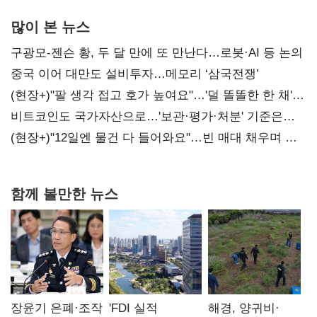
많이 본 뉴스
구광모-젠슨 황, 두 달 만에 또 만난다…로봇·AI 등 논의
중국 이어 대만도 설비투자…메모리 ‘삼국전쟁’
(현장+)"팔 생각 접고 호가 높여요"…'덜 똘똘한 한 채'
20억 키맞추기
비트코인도 국가자산으로…'보관·평가·처분' 기준은
숙제
(현장+)"12일엔 물건 다 들어와요"…빈 매대 채우며 문
연 홈플러스
함께 볼만한 뉴스
장윤기 은폐·조작
'FDI 실적
해경, 양귀비·