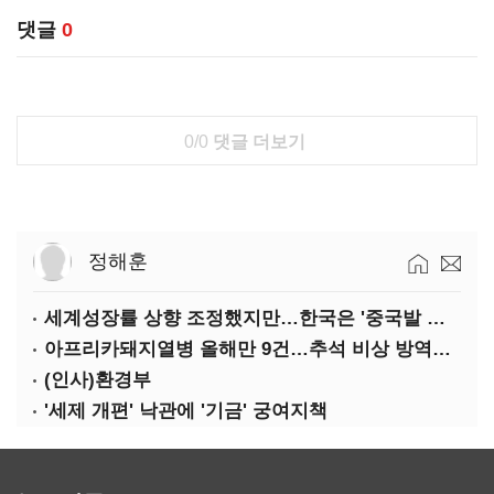
댓글
0
0/0
댓글 더보기
정해훈
세계성장률 상향 조정했지만…한국은 '중국발 살얼음판'
아프리카돼지열병 올해만 9건…추석 비상 방역에 '총력'
(인사)환경부
'세제 개편' 낙관에 '기금' 궁여지책