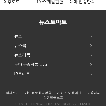
이후로도
10%'·'개발현안
대마 집중단속…
정보유출·
산적'…
4개월 동안
내부비위…경찰
인천경제청장
249명 검거
신뢰는 어디에
구원투수 찾기
뉴스
뉴스북
뉴스리듬
토마토증권통 Live
IB토마토
회사소개
개인정보취급방침
서비스 이용약관
고충처리
정정반론보도
COPYRIGHT © NEWSTOMATO. ALL RIGHTS RESERVED.