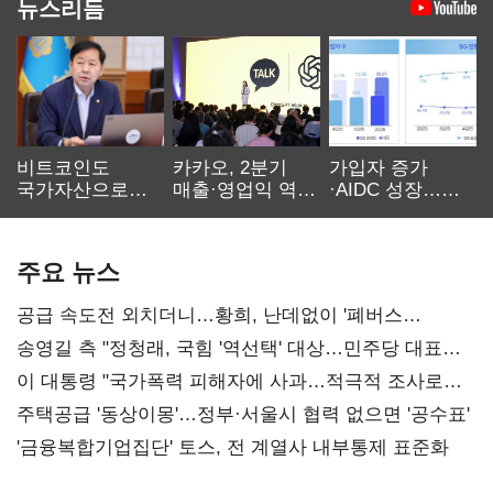
뉴스리듬
비트코인도
카카오, 2분기
가입자 증가
국가자산으로…'
매출·영업익 역대
·AIDC 성장…
보관·평가·처분'
최대…에이전트
SKT 2분기 성장
기준은 숙제
AI 수익화 관건
본궤도
주요 뉴스
공급 속도전 외치더니…황희, 난데없이 '폐버스
리모델링' 제안
송영길 측 "정청래, 국힘 '역선택' 대상…민주당 대표로
총선 지휘 못해"
이 대통령 "국가폭력 피해자에 사과…적극적 조사로
진실 밝혀야"
주택공급 '동상이몽'…정부·서울시 협력 없으면 '공수표'
'금융복합기업집단' 토스, 전 계열사 내부통제 표준화