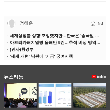
정해훈
세계성장률 상향 조정했지만…한국은 '중국발 살얼음판'
아프리카돼지열병 올해만 9건…추석 비상 방역에 '총력'
(인사)환경부
'세제 개편' 낙관에 '기금' 궁여지책
뉴스리듬