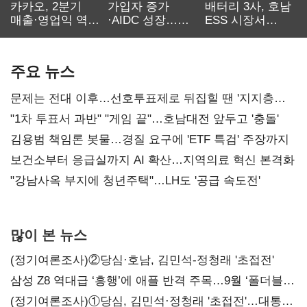
카카오, 2분기
가입자 증가
배터리 3사, 호남
매출·영업익 역대
·AIDC 성장…
ESS 시장서
최대…에이전트
SKT 2분기 성장
‘격돌’
AI 수익화 관건
본궤도
주요 뉴스
문제는 전대 이후…선호투표제로 뒤집힐 땐 '지지층
불복'
"1차 투표서 과반" "게임 끝"…호남대전 앞두고 '충돌'
김용범 책임론 봇물…경질 요구에 'ETF 특검' 주장까지
보건소부터 응급실까지 AI 확산…지역의료 혁신 본격화
"강남사옥 부지에 청년주택"…LH도 '공급 속도전'
많이 본 뉴스
(정기여론조사)②당심·호남, 김민석-정청래 '초접전'
삼성 Z8 역대급 ‘흥행’에 애플 반격 주목…9월 ‘폴더블
대전’
(정기여론조사)①당심, 김민석·정청래 '초접전'…대통령