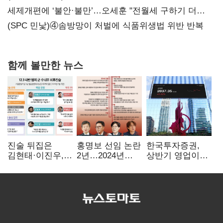
지지도 '50% 아래로'(종합)
세제개편에 ‘불안·불만’…오세훈 "전월세 구하기 더
힘들어질 것"
(SPC 민낯)④솜방망이 처벌에 식품위생법 위반 반복
함께 볼만한 뉴스
진술 뒤집은
홍명보 선임 논란
한국투자증권,
김현태·이진우,
2년…2024년
상반기 영업이익
박안수는 "국가에
파동부터 소환·
2조1701억 원…
헌신"…법정서
압색까지
전년비 89.1%↑
드러난 군
수뇌부의 민낯