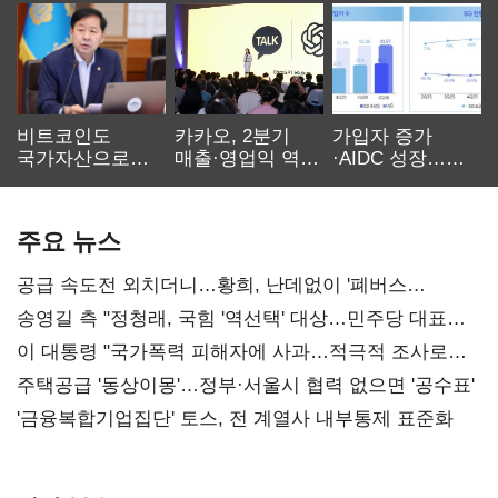
비트코인도
카카오, 2분기
가입자 증가
국가자산으로…'
매출·영업익 역대
·AIDC 성장…
보관·평가·처분'
최대…에이전트
SKT 2분기 성장
기준은 숙제
AI 수익화 관건
본궤도
주요 뉴스
공급 속도전 외치더니…황희, 난데없이 '폐버스
리모델링' 제안
송영길 측 "정청래, 국힘 '역선택' 대상…민주당 대표로
총선 지휘 못해"
이 대통령 "국가폭력 피해자에 사과…적극적 조사로
진실 밝혀야"
주택공급 '동상이몽'…정부·서울시 협력 없으면 '공수표'
'금융복합기업집단' 토스, 전 계열사 내부통제 표준화