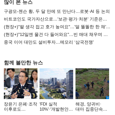
많이 본 뉴스
구광모-젠슨 황, 두 달 만에 또 만난다…로봇·AI 등 논의
비트코인도 국가자산으로…'보관·평가·처분' 기준은
숙제
(현장+)"팔 생각 접고 호가 높여요"…'덜 똘똘한 한 채'
20억 키맞추기
(현장+)"12일엔 물건 다 들어와요"…빈 매대 채우며 문
연 홈플러스
중국 이어 대만도 설비투자…메모리 ‘삼국전쟁’
함께 볼만한 뉴스
장윤기 은폐·조작
'FDI 실적
해경, 양귀비·
이후로도
10%'·'개발현안
대마 집중단속…
정보유출·
산적'…
4개월 동안