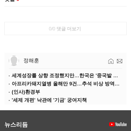
0/0
댓글 더보기
정해훈
세계성장률 상향 조정했지만…한국은 '중국발 살얼음판'
아프리카돼지열병 올해만 9건…추석 비상 방역에 '총력'
(인사)환경부
'세제 개편' 낙관에 '기금' 궁여지책
뉴스리듬