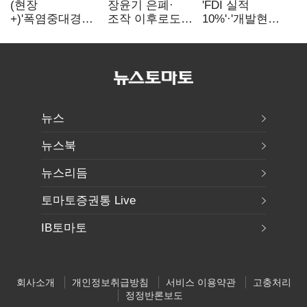
(현장
장윤기 은폐·
'FDI 실적
+)'폭염중대경보'
조작 이후로도
10%'·'개발현안
에도 농촌
정보유출·
산적'…
이주노동자는
내부비위…경찰
인천경제청장
강행군…'야외작
신뢰는 어디에
구원투수 찾기
업 중지' 권고도
무시
뉴스
뉴스북
뉴스리듬
토마토증권통 Live
IB토마토
회사소개
개인정보취급방침
서비스 이용약관
고충처리
정정반론보도