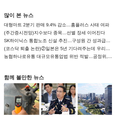
많이 본 뉴스
대형마트 2분기 판매 9.4% 감소…홈플러스 사태 여파
(주간증시전망)지수보다 종목…선별 장세 이어진다
SK하이닉스 통합노조 신설 추진…구성원 간 성과급
불만 확산
(코스닥 퇴출 논란)②일본은 5년 기다려주는데 우리는
당장 퇴출?…시간만으론 부족한 코스닥 구하기
농협하나로유통 대규모유통업법 위반 적발…공정위,
과징금 4억6200만원 부과
함께 볼만한 뉴스