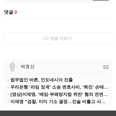
댓글
0
0/0
댓글 더보기
박효선
법무법인 바른, 인도네시아 진출
우리은행 ‘라임 징계’ 소송 변호사비, ‘퇴진’ 손태승 회장 개인이 납부하나
(영상)이재명, ‘배임·부패방지법 위반’ 혐의 전면 반박(종합)
이재명 “검찰, 이미 기소 결정…진술 비틀고 사건 조작에 악용”