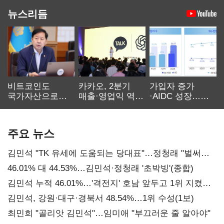
뉴스리듬
비트코인도
카카오, 2분기
가입자 증가
국가자산으로…'
매출·영업익 역대
·AIDC 성장…
보관·평가·처분'
최대…에이전트
SKT 2분기 성장
기준은 숙제
AI 수익화 관건
본궤도
주요 뉴스
김민석 "TK 유세에 도움되는 당대표"…정청래 "벌써
대표된 양 당직 배분"
46.01% 대 44.53%…김민석·정청래 '초박빙'(종합)
김민석 누적 46.01%…'격전지' 호남 앞두고 1위 지켰다
(2보)
김민석, 강원·대구·경북서 48.54%…1위 수성(1보)
최민희 "골리앗 김민석"…임미애 "부끄러운 줄 알아야"