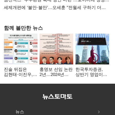
보내
세제개편에 ‘불안·불만’…오세훈 "전월세 구하기 더
힘들어질 것"
함께 볼만한 뉴스
진술 뒤집은
홍명보 선임 논란
한국투자증권,
김현태·이진우,
2년…2024년
상반기 영업이익
박안수는 "국가에
파동부터 소환·
2조1701억 원…
헌신"…법정서
압색까지
전년비 89.1%↑
드러난 군
수뇌부의 민낯
뉴스