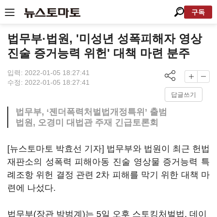
구독
법무부·법원, '미성년 성폭피해자 영상
진술 증거능력 위헌' 대책 마련 분주
입력: 2022-01-05 18:27:41
수정: 2022-01-05 18:27:41
답글쓰기
법무부, ‘젠더폭력처벌법개정특위’ 출범
법원, 오경미 대법관 주재 긴급토론회
[뉴스토마토 박효선 기자] 법무부와 법원이 최근 헌법
재판소의 성폭력 피해아동 진술 영상물 증거능력 특
례조항 위헌 결정 관련 2차 피해를 막기 위한 대책 마
련에 나섰다.
법무부(장관 박범계)는 5일 오후 스토킹처벌법, 데이