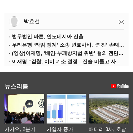
박효선
법무법인 바른, 인도네시아 진출
우리은행 ‘라임 징계’ 소송 변호사비, ‘퇴진’ 손태승 회장 개인이 납부하나
(영상)이재명, ‘배임·부패방지법 위반’ 혐의 전면 반박(종합)
이재명 “검찰, 이미 기소 결정…진술 비틀고 사건 조작에 악용”
뉴스리듬
카카오, 2분기
가입자 증가
배터리 3사, 호남