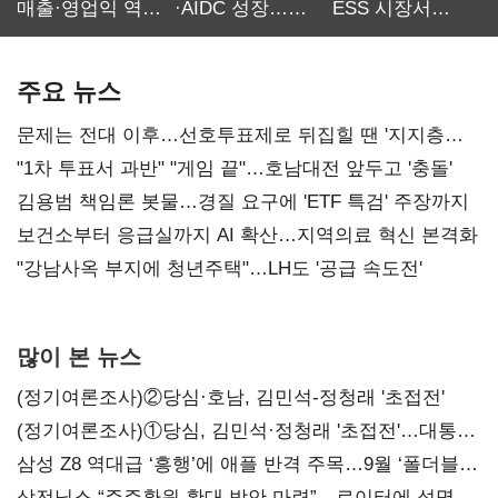
매출·영업익 역대
·AIDC 성장…
ESS 시장서
최대…에이전트
SKT 2분기 성장
‘격돌’
AI 수익화 관건
본궤도
주요 뉴스
문제는 전대 이후…선호투표제로 뒤집힐 땐 '지지층
불복'
"1차 투표서 과반" "게임 끝"…호남대전 앞두고 '충돌'
김용범 책임론 봇물…경질 요구에 'ETF 특검' 주장까지
보건소부터 응급실까지 AI 확산…지역의료 혁신 본격화
"강남사옥 부지에 청년주택"…LH도 '공급 속도전'
많이 본 뉴스
(정기여론조사)②당심·호남, 김민석-정청래 '초접전'
(정기여론조사)①당심, 김민석·정청래 '초접전'…대통령
지지도 '50% 아래로'(종합)
삼성 Z8 역대급 ‘흥행’에 애플 반격 주목…9월 ‘폴더블
대전’
삼전닉스 “주주환원 확대 방안 마련”…로이터에 성명