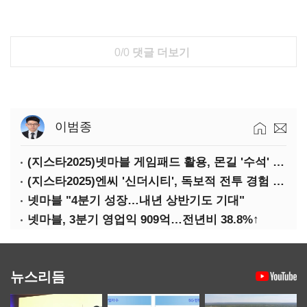
0/0
댓글 더보기
이범종
(지스타2025)넷마블 게임패드 활용, 몬길 '수석' 7대죄 '차석'
(지스타2025)엔씨 '신더시티', 독보적 전투 경험 필요
넷마블 "4분기 성장…내년 상반기도 기대"
넷마블, 3분기 영업익 909억…전년비 38.8%↑
뉴스리듬