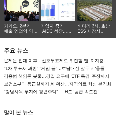
카카오, 2분기
가입자 증가
배터리 3사, 호남
매출·영업익 역대
·AIDC 성장…
ESS 시장서
최대…에이전트
SKT 2분기 성장
‘격돌’
AI 수익화 관건
본궤도
주요 뉴스
문제는 전대 이후…선호투표제로 뒤집힐 땐 '지지층
불복'
"1차 투표서 과반" "게임 끝"…호남대전 앞두고 '충돌'
김용범 책임론 봇물…경질 요구에 'ETF 특검' 주장까지
보건소부터 응급실까지 AI 확산…지역의료 혁신 본격화
"강남사옥 부지에 청년주택"…LH도 '공급 속도전'
많이 본 뉴스