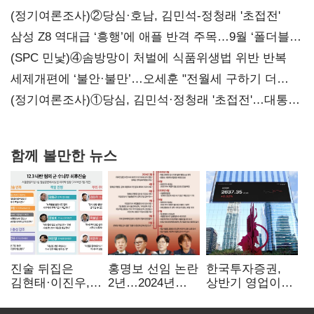
(정기여론조사)②당심·호남, 김민석-정청래 '초접전'
삼성 Z8 역대급 ‘흥행’에 애플 반격 주목…9월 ‘폴더블
대전’
(SPC 민낯)④솜방망이 처벌에 식품위생법 위반 반복
세제개편에 ‘불안·불만’…오세훈 "전월세 구하기 더
힘들어질 것"
(정기여론조사)①당심, 김민석·정청래 '초접전'…대통령
지지도 '50% 아래로'(종합)
함께 볼만한 뉴스
진술 뒤집은
홍명보 선임 논란
한국투자증권,
김현태·이진우,
2년…2024년
상반기 영업이익
박안수는 "국가에
파동부터 소환·
2조1701억 원…
헌신"…법정서
압색까지
전년비 89.1%↑