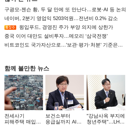
구광모-젠슨 황, 두 달 만에 또 만난다…로봇·AI 등 논의
네이버, 2분기 영업익 5203억원…전년비 0.2% 감소
윙입푸드, 경영진 주가 부양 의지에 상한가
중국 이어 대만도 설비투자…메모리 ‘삼국전쟁’
비트코인도 국가자산으로…'보관·평가·처분' 기준은
숙제
함께 볼만한 뉴스
전세사기
보건소부터
"강남사옥 부지에
피해주택 매입
응급실까지 AI
청년주택"…LH도
1만호 돌파…
확산…지역의료
'공급 속도전'