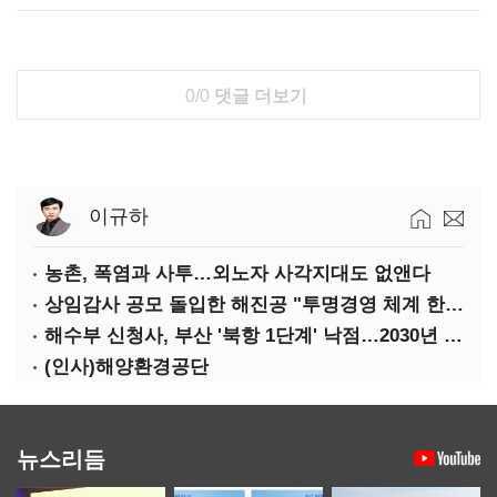
0/0
댓글 더보기
이규하
농촌, 폭염과 사투…외노자 사각지대도 없앤다
상임감사 공모 돌입한 해진공 "투명경영 체계 한층 강화"
해수부 신청사, 부산 '북항 1단계' 낙점…2030년 완공 목표
(인사)해양환경공단
뉴스리듬