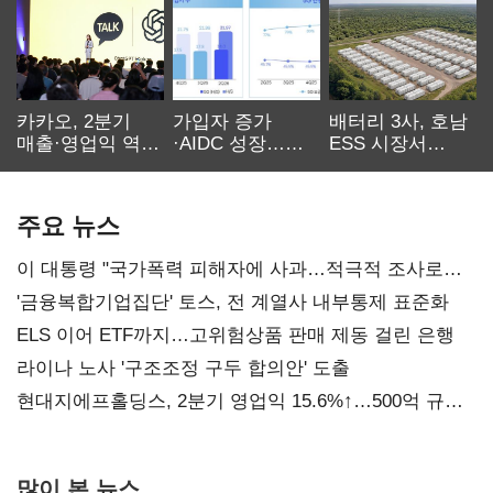
카카오, 2분기
가입자 증가
배터리 3사, 호남
매출·영업익 역대
·AIDC 성장…
ESS 시장서
최대…에이전트
SKT 2분기 성장
‘격돌’
AI 수익화 관건
본궤도
주요 뉴스
이 대통령 "국가폭력 피해자에 사과…적극적 조사로
진실 밝혀야"
'금융복합기업집단' 토스, 전 계열사 내부통제 표준화
ELS 이어 ETF까지…고위험상품 판매 제동 걸린 은행
라이나 노사 '구조조정 구두 합의안' 도출
현대지에프홀딩스, 2분기 영업익 15.6%↑…500억 규모
자사주 매입
많이 본 뉴스