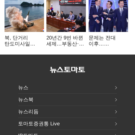
북, 단거리
20년간 9번 바뀐
문제는 전대
탄도미사일
세제…부동산·
이후…
발사…안보실
상속세만
선호투표제로
"즉각 중단 촉구"
건드렸다
뒤집힐 땐
'지지층 불복'
뉴스
뉴스북
뉴스리듬
토마토증권통 Live