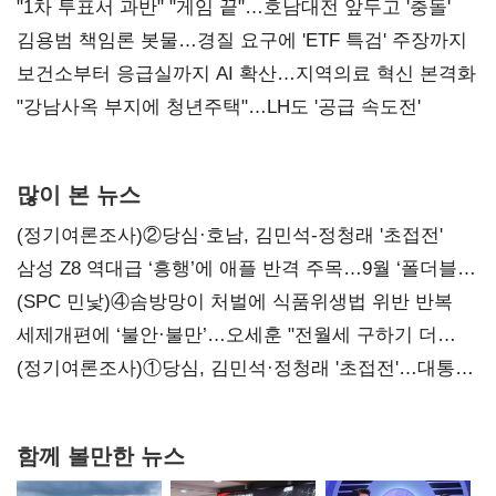
불복'
"1차 투표서 과반" "게임 끝"…호남대전 앞두고 '충돌'
김용범 책임론 봇물…경질 요구에 'ETF 특검' 주장까지
보건소부터 응급실까지 AI 확산…지역의료 혁신 본격화
"강남사옥 부지에 청년주택"…LH도 '공급 속도전'
많이 본 뉴스
(정기여론조사)②당심·호남, 김민석-정청래 '초접전'
삼성 Z8 역대급 ‘흥행’에 애플 반격 주목…9월 ‘폴더블
대전’
(SPC 민낯)④솜방망이 처벌에 식품위생법 위반 반복
세제개편에 ‘불안·불만’…오세훈 "전월세 구하기 더
힘들어질 것"
(정기여론조사)①당심, 김민석·정청래 '초접전'…대통령
지지도 '50% 아래로'(종합)
함께 볼만한 뉴스