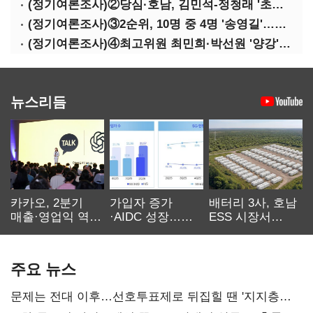
(정기여론조사)②당심·호남, 김민석-정청래 '초접전'
(정기여론조사)③2순위, 10명 중 4명 '송영길'…정청래 '한 자릿수'
(정기여론조사)④최고위원 최민희·박선원 '양강'…서미화·이성윤·임미애 뒤이어
뉴스리듬
카카오, 2분기
가입자 증가
배터리 3사, 호남
매출·영업익 역대
·AIDC 성장…
ESS 시장서
최대…에이전트
SKT 2분기 성장
‘격돌’
AI 수익화 관건
본궤도
주요 뉴스
문제는 전대 이후…선호투표제로 뒤집힐 땐 '지지층