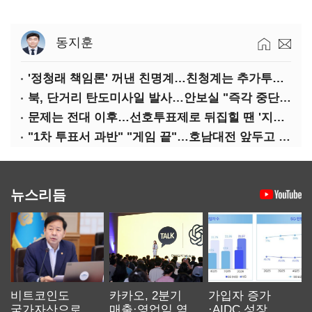
동지훈
'정청래 책임론' 꺼낸 친명계…친청계는 추가투표 때리기
북, 단거리 탄도미사일 발사…안보실 "즉각 중단 촉구"
문제는 전대 이후…선호투표제로 뒤집힐 땐 '지지층 불복'
"1차 투표서 과반" "게임 끝"…호남대전 앞두고 '충돌'
뉴스리듬
비트코인도
카카오, 2분기
가입자 증가
국가자산으로…'
매출·영업익 역대
·AIDC 성장…