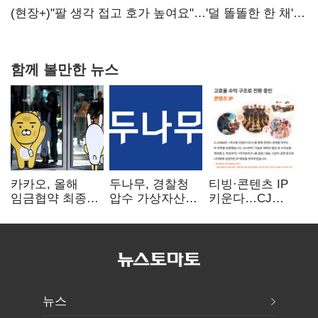
숙제
(현장+)"팔 생각 접고 호가 높여요"…'덜 똘똘한 한 채'
20억 키맞추기
함께 볼만한 뉴스
카카오, 올해
두나무, 경찰청
티빙·콘텐츠 IP
임금협약 최종
압수 가상자산
키운다…CJ
타결…연봉 6.3%
보관 맡는다…
ENM, 하반기
인상·격려금
커스터디 사업
글로벌 확장 가속
300만원
최종 낙찰
뉴스