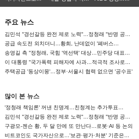
보관·평가·처분'
최대…에이전트
SKT 2분기 성장
기준은 숙제
AI 수익화 관건
본궤도
주요 뉴스
김민석 "경선갈등 완전 제로 노력"…정청래 "반명 공세
사과부터"
공급 속도전 외치더니…황희, 난데없이 '폐버스
리모델링' 제안
송영길 측 "정청래, 국힘 '역선택' 대상…민주당 대표로
총선 지휘 못해"
이 대통령 "국가폭력 피해자에 사과…적극적 조사로
진실 밝혀야"
주택공급 '동상이몽'…정부·서울시 협력 없으면 '공수표'
많이 본 뉴스
'정청래 책임론' 꺼낸 친명계…친청계는 추가투표
때리기
김민석 "경선갈등 완전 제로 노력"…정청래 "반명 공세
사과부터"
구광모-젠슨 황, 두 달 만에 또 만난다…로봇·AI 등 논의
비트코인도 국가자산으로…'보관·평가·처분' 기준은