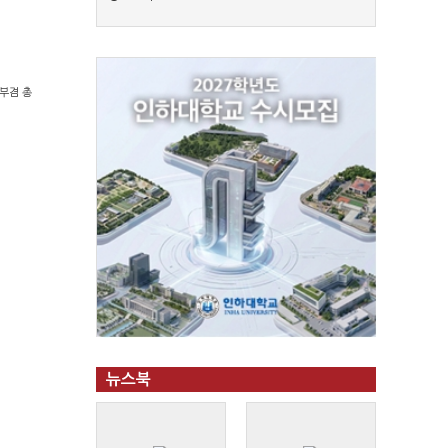
부겸 총
뉴스북