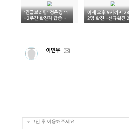
'긴급브리핑' 정은경 "1
어제 오후 9시까지 2
~2주간 확진자 급증…
2명 확진…신규확진 2
모임취소 당부"
00명 안팎 예상
이민우