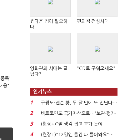
집다운 집이 필요하
편의점 전성시대
다
영화관의 시대는 끝
"CD로 구워오세요"
났다?
 중독'
대응"
인기뉴스
1
구광모-젠슨 황, 두 달 만에 또 만난다…
로봇·AI 등 논...
2
비트코인도 국가자산으로…'보관·평가·
처분' 기준은 ...
3
(현장+)"팔 생각 접고 호가 높여
요"…'덜 똘똘한 한 채' 20...
4
(현장+)"12일엔 물건 다 들어와요"…