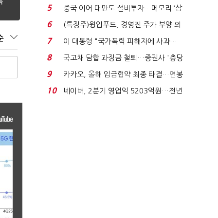
빈 매대 채우며 문 연 ...
5
중국 이어 대만도 설비투자…메모리 ‘삼
국전쟁’
6
(특징주)윙입푸드, 경영진 주가 부양 의
지에 상한가...
순
7
이 대통령 "국가폭력 피해자에 사과…
적극적 조사로 진...
8
국고채 담합 과징금 철퇴…증권사 '충당
금 폭탄' 우려...
9
카카오, 올해 임금협약 최종 타결…연봉
6.3% 인상·격려...
10
네이버, 2분기 영업익 5203억원…전년
비 0.2% 감소...