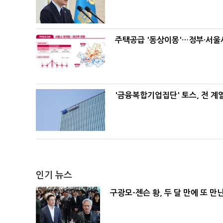
주택공급 '동상이몽'…정부·서울시
'금융복합기업집단' 토스, 전 
인기 뉴스
구광모-젠슨 황, 두 달 만에 또 만