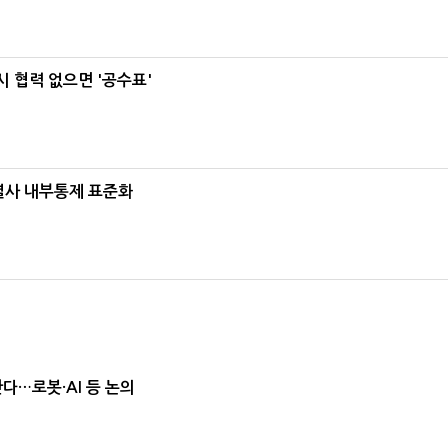
 협력 없으면 '공수표'
계열사 내부통제 표준화
난다…로봇·AI 등 논의