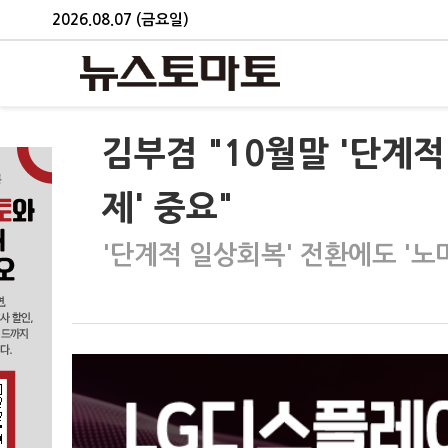
2026.08.07 (금요일)
김부겸 "10월말 '단계
제' 중요"
'단계적 일상회복' 전환에도 '노