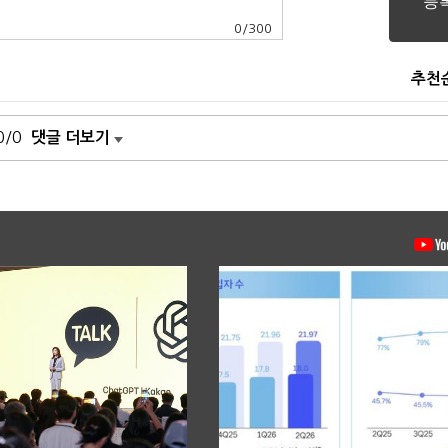
0
/
300
추천
0/0
댓글 더보기