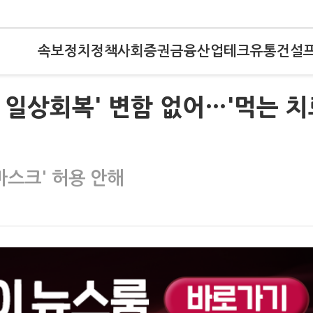
속보
정치
정책
사회
증권
금융
산업
테크
유통
건설
적 일상회복' 변함 없어…'먹는 
마스크' 허용 안해