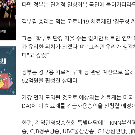
다만 정부는 단계적 일상회복 국면에 들어가더라도
김부겸 총리는 먹는 코로나19 치료제인 '경구형 
그는 "함부로 단정 지을 수는 없지만 빠르면 연
가 유리한 위치가 되겠다"며 "그러면 우리가 생
다"고 짚었다.
정부는 경구용 치료제 구매 등 관련 예산으로 올해 
62억원을 편성한 상태다.
가장 먼저 도입될 것으로 예상되는 치료제는 미국 
DA)에 이 치료제를 긴급사용승인을 신청할 예정이
한편, 지역민영방송협회 특별대담에는 KNN부산경남방
송, CJB청주방송, UBC울산방송, G1강원민방, J