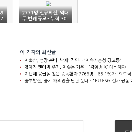
49
2771명 신규확진, 역대
7
두 번째 규모…누적 30
만명 돌파
이 기자의 최신글
저출산, 성장·분배 '난제' 직면…"지속가능성 경고등"
짧아진 팬데믹 주기, 치솟는 기온…'감염병 X' 대비해야
지난해 응급실 찾은 중독환자 7766명…66.1%가 '의도적
중부발전, 중기 해외진출 난관 푼다…"EU ESG 실사 공동 