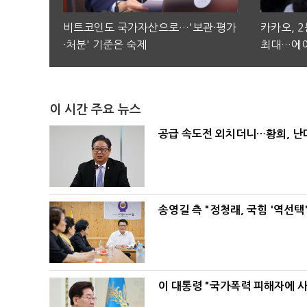
비트코인도 국가자산으로…'보관·평가
카카오, 
·처분' 기준은 숙제
최대…에이
이 시간 주요 뉴스
공급 속도전 외치더니…황희, 난
송영길 측 "정청래, 국힘 '역선
이 대통령 "국가폭력 피해자에 