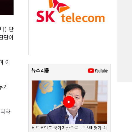
나) 단
 판단이
며 이
뉴스리듬
두기
기더라
비트코인도 국가자산으로…'보관·평가·처