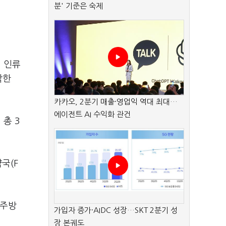
분' 기준은 숙제
 인류
각한
카카오, 2분기 매출·영업익 역대 최대…
에이전트 AI 수익화 관건
 총 3
국(F
전주방
가입자 증가·AIDC 성장…SKT 2분기 성
장 본궤도