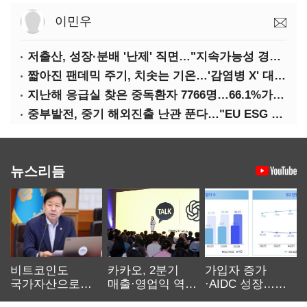
이민우
저출산, 성장·분배 '난제' 직면…"지속가능성 경고등"
짧아진 팬데믹 주기, 치솟는 기온…'감염병 X' 대비해야
지난해 응급실 찾은 중독환자 7766명…66.1%가 '의도적 중독'
중부발전, 중기 해외진출 난관 푼다…"EU ESG 실사 공동 대응"
뉴스리듬
비트코인도
카카오, 2분기
가입자 증가
국가자산으로…'
매출·영업익 역대
·AIDC 성장…
보관·평가·처분'
최대…에이전트
SKT 2분기 성장