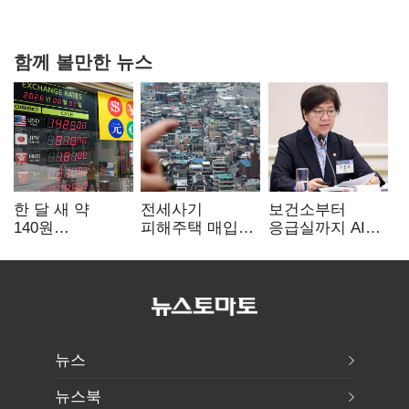
핵심으로 재부상
함께 볼만한 뉴스
한 달 새 약
전세사기
보건소부터
140원
피해주택 매입
응급실까지 AI
급락…'역대급
1만호 돌파…
확산…지역의료
엔저'에 원화
누적 피해자
혁신 본격화
변곡점
4만278명
뉴스
뉴스북