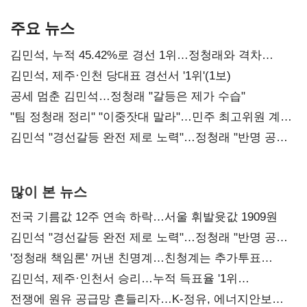
기준은 숙제
AI 수익화 관건
본궤도
주요 뉴스
김민석, 누적 45.42%로 경선 1위…정청래와 격차
0.86%p(2보)
김민석, 제주·인천 당대표 경선서 '1위'(1보)
공세 멈춘 김민석…정청래 "갈등은 제가 수습"
"팀 정청래 정리" "이중잣대 말라"…민주 최고위원 계파
다툼 격화
김민석 "경선갈등 완전 제로 노력"…정청래 "반명 공세
사과부터"
많이 본 뉴스
전국 기름값 12주 연속 하락…서울 휘발윳값 1909원
김민석 "경선갈등 완전 제로 노력"…정청래 "반명 공세
사과부터"
'정청래 책임론' 꺼낸 친명계…친청계는 추가투표
때리기
김민석, 제주·인천서 승리…누적 득표율 '1위
탈환'(종합)
전쟁에 원유 공급망 흔들리자…K-정유, 에너지안보