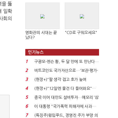
벽을 뚫
해 일확
 사회의
영화관의 시대는 끝
"CD로 구워오세요"
났다?
인기뉴스
1
구광모-젠슨 황, 두 달 만에 또 만난다…
로봇·AI 등 논...
2
비트코인도 국가자산으로…'보관·평가·
처분' 기준은 ...
3
(현장+)"팔 생각 접고 호가 높여
요"…'덜 똘똘한 한 채' 20...
4
(현장+)"12일엔 물건 다 들어와요"…
빈 매대 채우며 문 연 ...
5
중국 이어 대만도 설비투자…메모리 ‘삼
국전쟁’
6
이 대통령 "국가폭력 피해자에 사과…
적극적 조사로 진...
7
(특징주)윙입푸드, 경영진 주가 부양 의