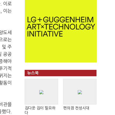
. 이로
, 이는
 양도세
만으로는
 및 주
질 공공
입증해야
 투기적
뉴스북
바뀌지는
 활동이
 비관을
집다운 집이 필요하
편의점 전성시대
공했다.
다