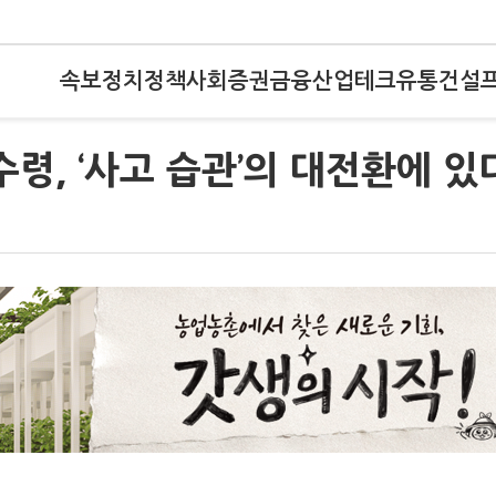
속보
정치
정책
사회
증권
금융
산업
테크
유통
건설
령, ‘사고 습관’의 대전환에 있