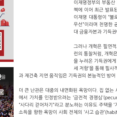
이재명정부의 부동산 개
책에 이어 최근 발표된
이재명 대통령이 “불
우선”이라며 천명한 공
대 금융자본과 기득권
그러나 개혁은 필연적
런의 통찰처럼, 개혁은 기
을 누려온 기득권에게 
세 저항’을 통해 필사
과 재건축 지연 움직임은 기득권의 본능적인 방어
더 큰 난관은 대중의 내면화된 욕망이다. 집 없는
에서 가치를 인정받으려는 ‘금전적 경쟁심’(pecuni
“사다리 걷어차기”라고 분노하는 이유도 주택을 ‘거
소득을 향한 욕망이 사회 전체의 ‘사고 습관’(habi