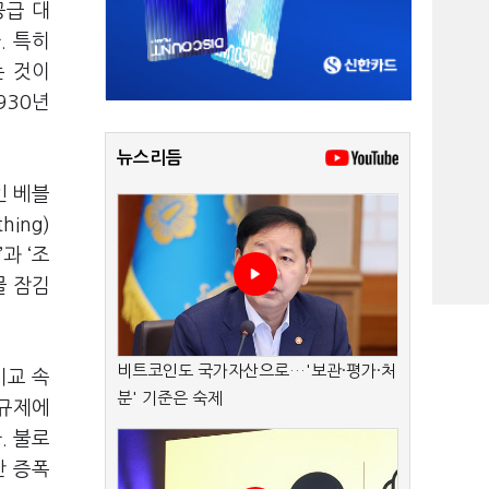
공급 대
. 특히
는 것이
930년
뉴스리듬
인 베블
ing)
과 ‘조
물 잠김
비트코인도 국가자산으로…'보관·평가·처
비교 속
분' 기준은 숙제
 규제에
. 불로
만 증폭