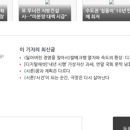
불확
또 무너진 지방건설
수도권 ‘집들이’ 10년 
장
사…"미분양 대책 시급"
에 최저
이 기자의 최신글
다!
[디지털애셋]‘내년 시행’ 가상자산 과세, 연말 국회 문턱 넘
(시론)꿈과 계획은 다르다
(시론)‘사건’이 되는 순간, 극장은 다시 살아난다