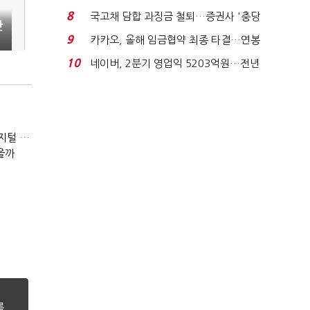
지에 상한가...
8
국고채 담합 과징금 철퇴…증권사 '충당
만
금 폭탄' 우려...
9
카카오, 올해 임금협약 최종 타결…연봉
6.3% 인상·격려...
10
네이버, 2분기 영업익 5203억원…전년
비 0.2% 감소...
(잃어버린 경영을 찾아서)발베크행 열차와 속도의 환상: 디지털 전환과 물류 혁신의 포용적 노동 전략
을까