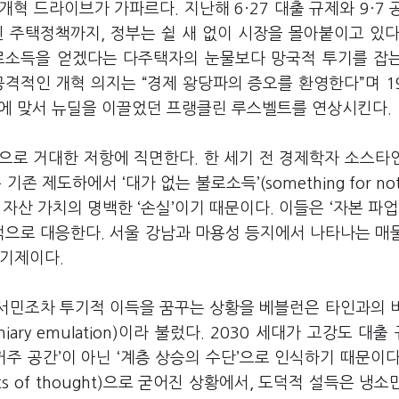
혁 드라이브가 가파르다. 지난해 6·27 대출 규제와 9·7 
 주택정책까지, 정부는 쉴 새 없이 시장을 몰아붙이고 있다
로소득을 얻겠다는 다주택자의 눈물보다 망국적 투기를 잡
격적인 개혁 의지는 “경제 왕당파의 증오를 환영한다”며 1
에 맞서 뉴딜을 이끌었던 프랭클린 루스벨트를 연상시킨다.
으로 거대한 저항에 직면한다. 한 세기 전 경제학자 소스타
존 제도하에서 ‘대가 없는 불로소득’(something for noth
자산 가치의 명백한 ‘손실’이기 때문이다. 이들은 ‘자본 파업’
적으로 대응한다. 서울 강남과 마용성 등지에서 나타나는 매
 기제이다.
 서민조차 투기적 이득을 꿈꾸는 상황을 베블런은 타인과의 
ary emulation)이라 불렀다. 2030 세대가 고강도 대출
주 공간’이 아닌 ‘계층 상승의 수단’으로 인식하기 때문이다
ts of thought)으로 굳어진 상황에서, 도덕적 설득은 냉소