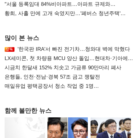
오차 당연"
"서울 등록임대 84%비아파트…아파트 규제와
달리해야"
황희, 사흘 만에 고개 숙였지만…'폐버스 청년주택'
후폭풍
많이 본 뉴스
'한국판 IRA'서 빠진 전기차…청와대 벽에 막혔다
LX세미콘, 첫 차량용 MCU 양산 돌입…현대차·기아에
공급
시금치 한달새 152% 치솟고 가금류 90만마리 폐사
은행들, 인천·전남·경북 57조 금고 쟁탈전
매일유업 평택공장서 청소 작업 중 1명
사망…"안전관리체계 재점검"
함께 볼만한 뉴스