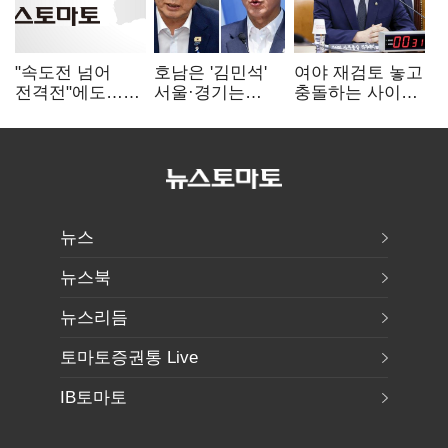
"속도전 넘어
호남은 '김민석'
여야 재검토 놓고
전격전"에도…
서울·경기는
충돌하는 사이…
군공항 이전부터
'정청래'…최종
선관위 "투표자
주 52시간까지
승자는 '안갯속'
수 오차 당연"
'뇌관'
뉴스
뉴스북
뉴스리듬
토마토증권통 Live
IB토마토