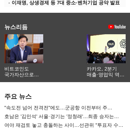
이재명, 상생경제 등 7대 중소·벤처기업 공약 발표
뉴스리듬
비트코인도
카카오, 2분기
국가자산으로…'
매출·영업익 역대
보관·평가·처분'
최대…에이전트
기준은 숙제
AI 수익화 관건
주요 뉴스
"속도전 넘어 전격전"에도…군공항 이전부터 주
52시간까지 '뇌관'
호남은 '김민석' 서울·경기는 '정청래'…최종 승자는
'안갯속'
여야 재검토 놓고 충돌하는 사이…선관위 "투표자 수