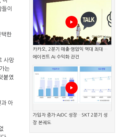
 미
사람들이
선택한
카카오, 2분기 매출·영업익 역대 최대…
에이전트 AI 수익화 관건
로 사망
어가는
 덧붙였
인과 아
가입자 증가·AIDC 성장…SKT 2분기 성
장 본궤도
없