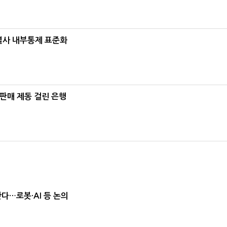
계열사 내부통제 표준화
 판매 제동 걸린 은행
난다…로봇·AI 등 논의