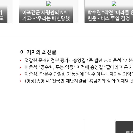
기
아프간군 사령관의 NYT
박수현 "작전 '미라클'
도
기고…"우리는 배신당했
천운…버스 투입 결정
다"
적"
이 기자의 최신글
엇갈린 문재인정부 평가…송영길 "큰 발전 vs 이준석 "기본
이준석, 안철수 단일화 가능성에 "상수 아냐…자의식 과잉
(영상)송영길 "전국민 재난지원금, 홍남기와 상의·이재명 뜻