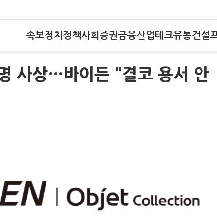
속보
정치
정책
사회
증권
금융
산업
테크
유통
건설
명 사상…바이든 "결코 용서 안