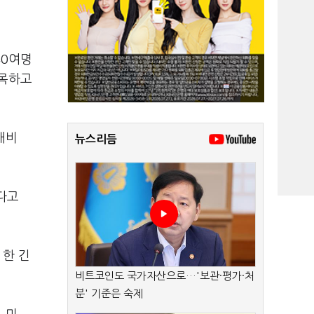
40여명
지목하고
애비
뉴스리듬
다고
 한 긴
비트코인도 국가자산으로…'보관·평가·처
분' 기준은 숙제