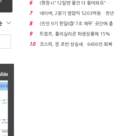
요"…'덜 똘똘한 한 채' 20...
6
(현장+)"12일엔 물건 다 들어와요"…
빈 매대 채우며 문 연 ...
7
네이버, 2분기 영업익 5203억원…전년
비 0.2% 감소...
8
(민선 9기 한달)③'7조 채무' 곳간에 충
순
격…추미애, 20년...
9
트럼프, 폴리실리콘 파생상품에 15%
관세…"미 산업 재건"...
10
코스피, 장 초반 상승세…6400선 회복
시도