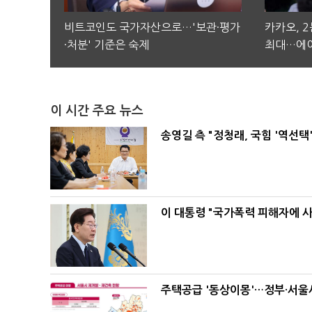
비트코인도 국가자산으로…'보관·평가
카카오, 
·처분' 기준은 숙제
최대…에이
이 시간 주요 뉴스
송영길 측 "정청래, 국힘 '역선
이 대통령 "국가폭력 피해자에 
주택공급 '동상이몽'…정부·서울시