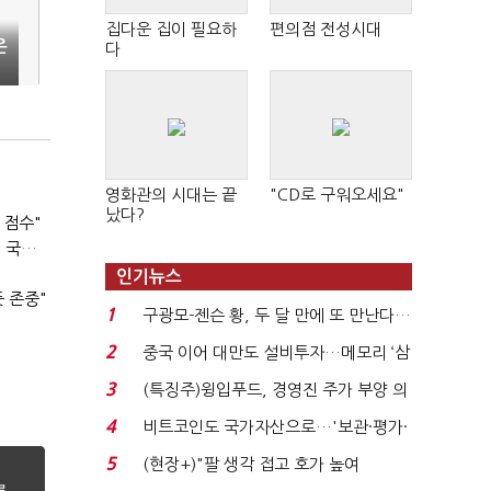
집다운 집이 필요하
편의점 전성시대
은
다
영화관의 시대는 끝
"CD로 구워오세요"
났다?
 점수"
이준석 "공수처, 무능 입증" 지적에 송영길 "팔다리 자른 게 국민의힘"
"
인기뉴스
 존중"
1
구광모-젠슨 황, 두 달 만에 또 만난다…
로봇·AI 등 논...
2
중국 이어 대만도 설비투자…메모리 ‘삼
국전쟁’
3
(특징주)윙입푸드, 경영진 주가 부양 의
지에 상한가...
4
비트코인도 국가자산으로…'보관·평가·
처분' 기준은 ...
5
(현장+)"팔 생각 접고 호가 높여