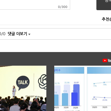
0
/
300
추천
0/0
댓글 더보기