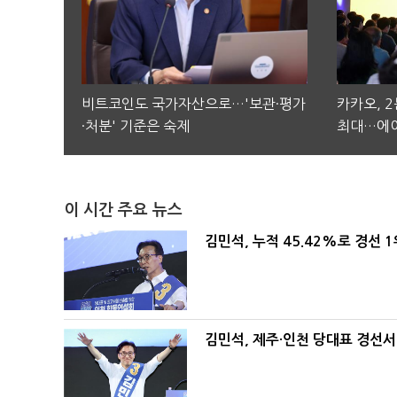
비트코인도 국가자산으로…'보관·평가
카카오, 
·처분' 기준은 숙제
최대…에이
이 시간 주요 뉴스
김민석, 누적 45.42%로 경선 
김민석, 제주·인천 당대표 경선서 '