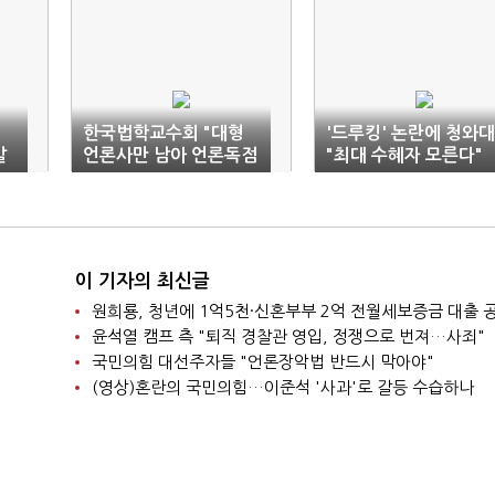
한국법학교수회 "대형
'드루킹' 논란에 청와대
갈
언론사만 남아 언론독점
"최대 수혜자 모른다"
더 강화될 것"
이 기자의 최신글
원희룡, 청년에 1억5천·신혼부부 2억 전월세보증금 대출 
윤석열 캠프 측 "퇴직 경찰관 영입, 정쟁으로 번져…사죄"
국민의힘 대선주자들 "언론장악법 반드시 막아야"
(영상)혼란의 국민의힘…이준석 '사과'로 갈등 수습하나