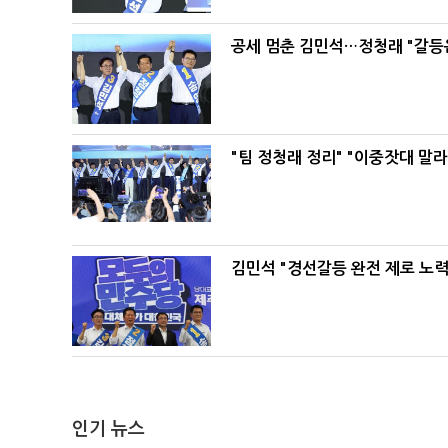
공세 멈춘 김민석…정청래 "갈등
"팀 정청래 정리" "이중잣대 말
김민석 "경선갈등 완전 제로 노력
인기 뉴스