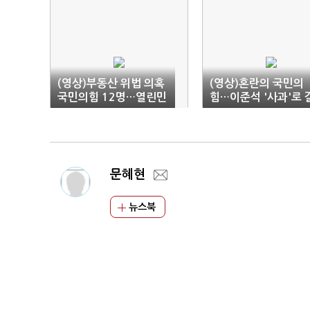
(영상)부동산 위법 의혹
(영상)혼란의 국민의
국민의힘 12명…열린민
힘…이준석 '사과'로 
주 김의겸 포함(종합)
등 수습하나
문혜현
뉴스북