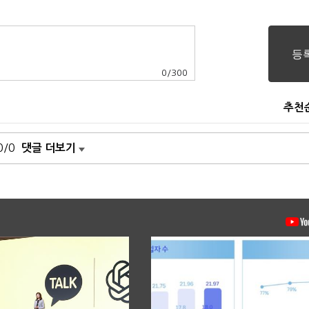
0
/
300
추천
0/0
댓글 더보기