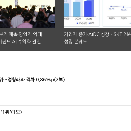
2분기 매출·영업익 역대
가입자 증가·AIDC 성장…SKT 2
전트 AI 수익화 관건
성장 본궤도
1위…정청래와 격차 0.86%p(2보)
1위'(1보)