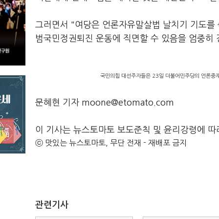
그러면서 "여당은 언론자유말살법 날치기 기도를 
범국민정권퇴진 운동에 직면할 수 있음을 엄중히 
국민의힘 대선주자들은 23일 더불어민주당의 언론중재법
문혜현 기자 moone@etomato.com
이 기사는 뉴스토마토 보도준칙 및 윤리강령에 따
ⓒ 맛있는 뉴스토마토, 무단 전재 - 재배포 금지
관련기사