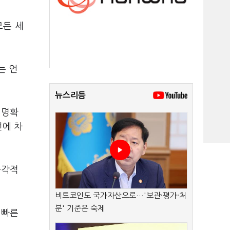
모든 세
는 언
뉴스리듬
 명확
전에 차
즉각적
비트코인도 국가자산으로…'보관·평가·처
분' 기준은 숙제
 빠른