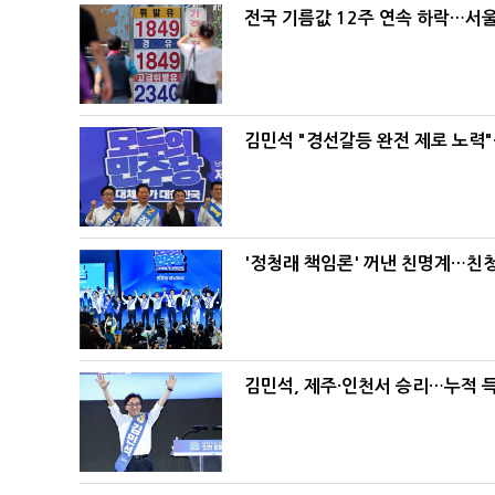
전국 기름값 12주 연속 하락…서울
김민석 "경선갈등 완전 제로 노력"
'정청래 책임론' 꺼낸 친명계…친
김민석, 제주·인천서 승리…누적 득표