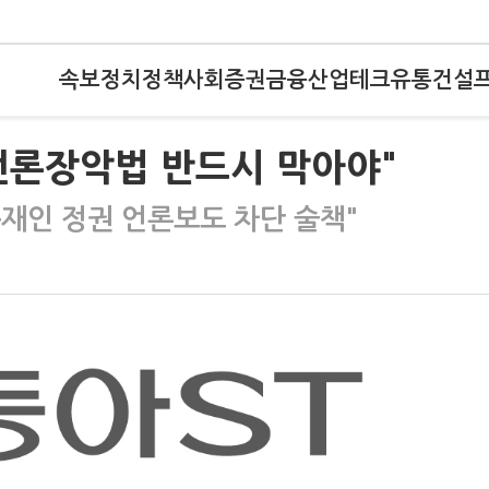
속보
정치
정책
사회
증권
금융
산업
테크
유통
건설
언론장악법 반드시 막아야"
재인 정권 언론보도 차단 술책"