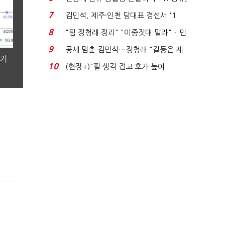
에너지안보 핵심...
7
김민석, 제주·인천 당대표 경선서 '1
위'(1보)...
8
"팀 정청래 정리" "이중잣대 말라"…민
주 최고위원 계파 다...
9
공세 멈춘 김민석…정청래 "갈등은 제
분기
가 수습"
10
(현장+)"팔 생각 접고 호가 높여
요"…'덜 똘똘한 한 채' 20...