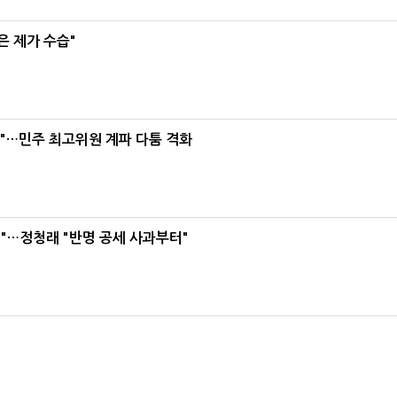
은 제가 수습"
라"…민주 최고위원 계파 다툼 격화
"…정청래 "반명 공세 사과부터"