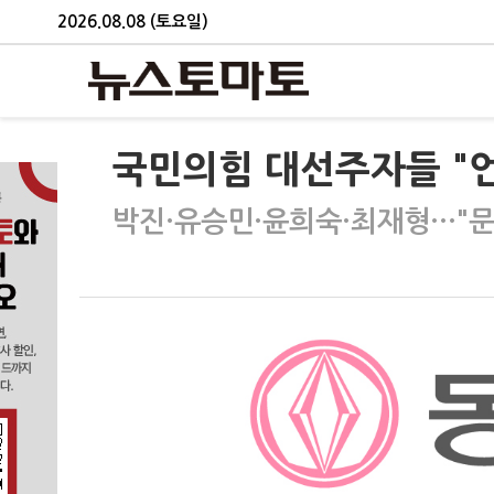
2026.08.08 (토요일)
국민의힘 대선주자들 "
박진·유승민·윤희숙·최재형…"문