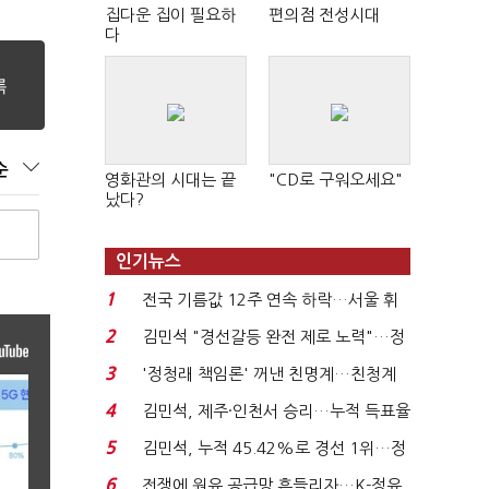
집다운 집이 필요하
편의점 전성시대
다
순
영화관의 시대는 끝
"CD로 구워오세요"
났다?
인기뉴스
1
전국 기름값 12주 연속 하락…서울 휘
발윳값 1909원...
2
김민석 "경선갈등 완전 제로 노력"…정
청래 "반명 공세 사...
3
'정청래 책임론' 꺼낸 친명계…친청계
는 추가투표 때리기...
4
김민석, 제주·인천서 승리…누적 득표율
'1위 탈환'(종합)...
5
김민석, 누적 45.42%로 경선 1위…정
청래와 격차 0.86%p(...
6
전쟁에 원유 공급망 흔들리자…K-정유,