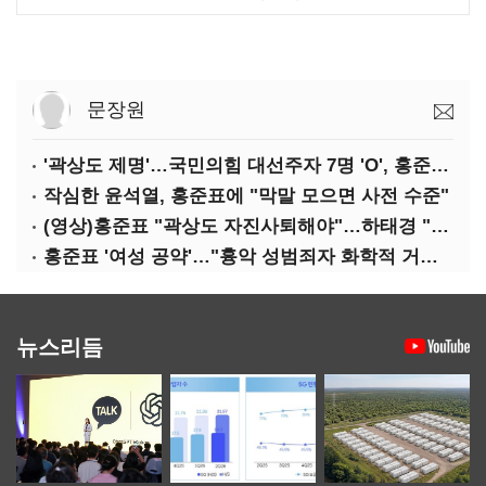
문장원
'곽상도 제명'…국민의힘 대선주자 7명 'O', 홍준표 '△'
작심한 윤석열, 홍준표에 "막말 모으면 사전 수준"
(영상)홍준표 "곽상도 자진사퇴해야"…하태경 "한가한 뒷북"
홍준표 '여성 공약'…"흉악 성범죄자 화학적 거세 추진"
뉴스리듬