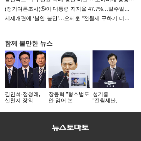
보내
(정기여론조사)⑤이 대통령 지지율 47.7%…일주일
만에 다시 40%대
세제개편에 ‘불안·불만’…오세훈 "전월세 구하기 더
힘들어질 것"
함께 볼만한 뉴스
김민석·정청래,
장동혁 "형소법도
성기홍
신천지 장외
안 읽어 본
"전월세난,
설전…송영길
대통령…빛의
세금보단 수요·
"호남 계몽 규탄"
속도로 무너질
공급 문제"…닥공
것"
시사