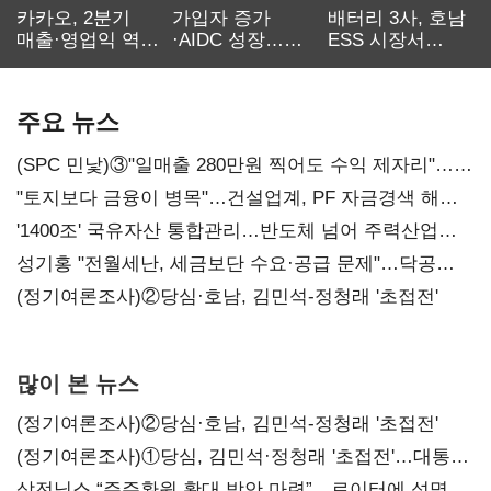
카카오, 2분기
가입자 증가
배터리 3사, 호남
매출·영업익 역대
·AIDC 성장…
ESS 시장서
최대…에이전트
SKT 2분기 성장
‘격돌’
AI 수익화 관건
본궤도
주요 뉴스
(SPC 민낯)③"일매출 280만원 찍어도 수익 제자리"…
점주 울리는 '상시 할인'
"토지보다 금융이 병목"…건설업계, PF 자금경색 해소
목소리
'1400조' 국유자산 통합관리…반도체 넘어 주력산업
구조혁신
성기홍 "전월세난, 세금보단 수요·공급 문제"…닥공
시사
(정기여론조사)②당심·호남, 김민석-정청래 '초접전'
많이 본 뉴스
(정기여론조사)②당심·호남, 김민석-정청래 '초접전'
(정기여론조사)①당심, 김민석·정청래 '초접전'…대통령
지지도 '50% 아래로'(종합)
삼전닉스 “주주환원 확대 방안 마련”…로이터에 성명