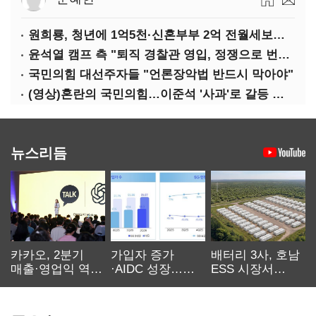
원희룡, 청년에 1억5천·신혼부부 2억 전월세보증금 대출 공약
윤석열 캠프 측 "퇴직 경찰관 영입, 정쟁으로 번져…사죄"
국민의힘 대선주자들 "언론장악법 반드시 막아야"
(영상)혼란의 국민의힘…이준석 '사과'로 갈등 수습하나
뉴스리듬
카카오, 2분기
가입자 증가
배터리 3사, 호남
매출·영업익 역대
·AIDC 성장…
ESS 시장서
최대…에이전트
SKT 2분기 성장
‘격돌’
AI 수익화 관건
본궤도