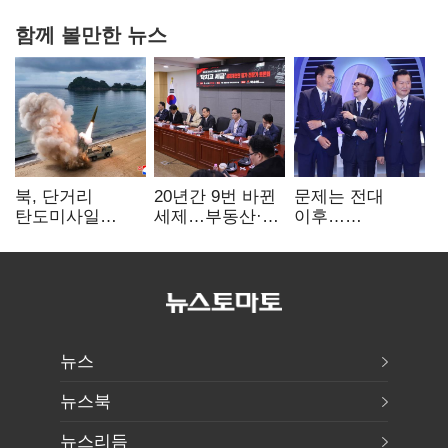
함께 볼만한 뉴스
북, 단거리
20년간 9번 바뀐
문제는 전대
탄도미사일
세제…부동산·
이후…
발사…안보실
상속세만
선호투표제로
"즉각 중단 촉구"
건드렸다
뒤집힐 땐
'지지층 불복'
뉴스
뉴스북
뉴스리듬