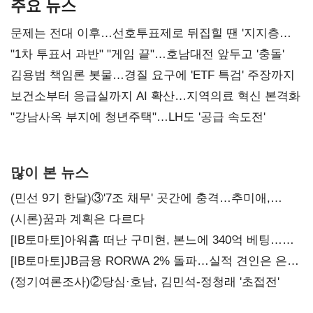
주요 뉴스
문제는 전대 이후…선호투표제로 뒤집힐 땐 '지지층
불복'
"1차 투표서 과반" "게임 끝"…호남대전 앞두고 '충돌'
김용범 책임론 봇물…경질 요구에 'ETF 특검' 주장까지
보건소부터 응급실까지 AI 확산…지역의료 혁신 본격화
"강남사옥 부지에 청년주택"…LH도 '공급 속도전'
많이 본 뉴스
(민선 9기 한달)③'7조 채무' 곳간에 충격…추미애,
20년만에 '비상재정' 선언 승부수
(시론)꿈과 계획은 다르다
[IB토마토]아워홈 떠난 구미현, 본느에 340억 베팅…
가족 지배체제 구축
[IB토마토]JB금융 RORWA 2% 돌파…실적 견인은 은행
아닌 캐피탈
(정기여론조사)②당심·호남, 김민석-정청래 '초접전'