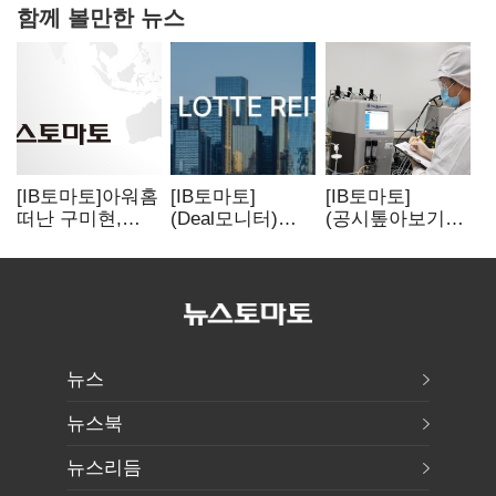
함께 볼만한 뉴스
[IB토마토]아워홈
[IB토마토]
[IB토마토]
떠난 구미현,
(Deal모니터)
(공시톺아보기)
본느에 340억
롯데리츠, 회사채
투자판단 공시,
베팅…가족
발행…빠듯한
무엇이 '중요한
지배체제 구축
유동성 차환으로
경영사항'일까
대응
뉴스
뉴스북
뉴스리듬