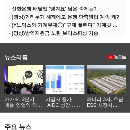
신한은행 배달앱 '땡겨요' 남은 숙제는?
(영상)거리두기 해제에도 은행 단축영업 계속 왜?
(Y노믹스와 가계부채①)"규제 풀린다" 가계빚 다시 꿈틀
(영상)방역지원금 노린 보이스피싱 기승
뉴스리듬
카카오, 2분기
가입자 증가
배터리 3사, 호남
매출·영업익 역대
·AIDC 성장…
ESS 시장서
최대…에이전트
SKT 2분기 성장
‘격돌’
AI 수익화 관건
본궤도
주요 뉴스