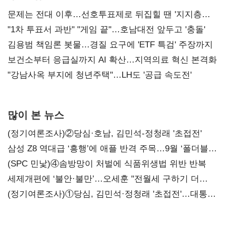
문제는 전대 이후…선호투표제로 뒤집힐 땐 '지지층
불복'
"1차 투표서 과반" "게임 끝"…호남대전 앞두고 '충돌'
김용범 책임론 봇물…경질 요구에 'ETF 특검' 주장까지
보건소부터 응급실까지 AI 확산…지역의료 혁신 본격화
"강남사옥 부지에 청년주택"…LH도 '공급 속도전'
많이 본 뉴스
(정기여론조사)②당심·호남, 김민석-정청래 '초접전'
삼성 Z8 역대급 ‘흥행’에 애플 반격 주목…9월 ‘폴더블
대전’
(SPC 민낯)④솜방망이 처벌에 식품위생법 위반 반복
세제개편에 ‘불안·불만’…오세훈 "전월세 구하기 더
힘들어질 것"
(정기여론조사)①당심, 김민석·정청래 '초접전'…대통령
지지도 '50% 아래로'(종합)