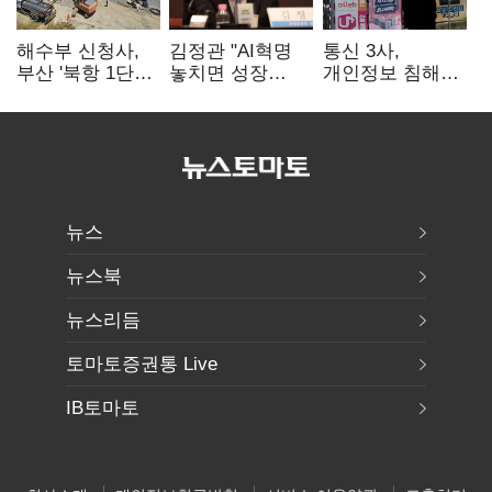
해수부 신청사,
김정관 "AI혁명
통신 3사,
부산 '북항 1단계'
놓치면 성장
개인정보 침해
낙점…2030년
끝"…
면책 등 자진
완공 목표
메가프로젝트·
시정…공정위
메가특구 속도전
"이용자 권리
강화"
뉴스
뉴스북
뉴스리듬
토마토증권통 Live
IB토마토