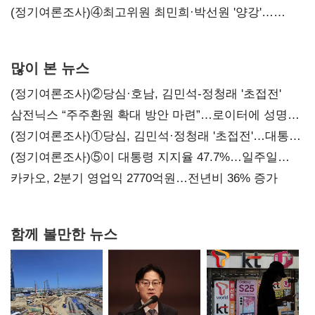
'한 자릿수'
(정기여론조사)④최고위원 최민희·박선원 '양강'…
서미화·이성윤·임미애 뒤이어
많이 본 뉴스
(정기여론조사)②당심·호남, 김민석-정청래 '초접전'
삼전닉스 “주주환원 확대 방안 마련”…로이터에 성명
보내
(정기여론조사)①당심, 김민석·정청래 '초접전'…대통령
지지도 '50% 아래로'(종합)
(정기여론조사)⑤이 대통령 지지율 47.7%…일주일
만에 다시 40%대
카카오, 2분기 영업익 2770억원…전년비 36% 증가
함께 볼만한 뉴스