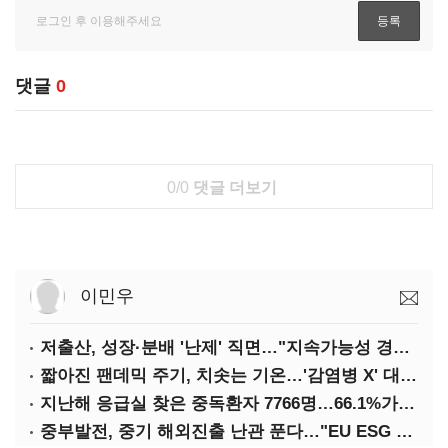
댓글
0
0/0
댓글 더보기
이민우
저출산, 성장·분배 '난제' 직면…"지속가능성 경고등"
짧아진 팬데믹 주기, 치솟는 기온…'감염병 X' 대비해야
지난해 응급실 찾은 중독환자 7766명…66.1%가 '의도적 중독'
중부발전, 중기 해외진출 난관 푼다…"EU ESG 실사 공동 대응"