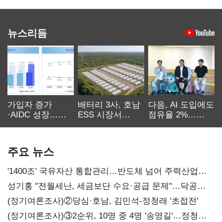
뉴스리듬
가입자 증가
배터리 3사, 호남
다음, AI 도입에도
·AIDC 성장…
ESS 시장서
점유율 2%…
SKT 2분기 성장
‘격돌’
에이전트
본궤도
차별화가 관건
주요 뉴스
'1400조' 국유자산 통합관리…반도체 넘어 주력산업
구조혁신
성기홍 "전월세난, 세금보단 수요·공급 문제"…닥공
시사
(정기여론조사)②당심·호남, 김민석-정청래 '초접전'
(정기여론조사)③2순위, 10명 중 4명 '송영길'…정청래