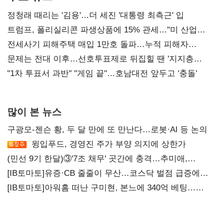
정청래 때리는 '김용'…더 세진 '대통령 최측근' 입
트럼프, 폴리실리콘 파생상품에 15% 관세…"미 산업
재건"
전세사기 피해주택 매입 1만호 돌파…누적 피해자
4만278명
문제는 전대 이후…선호투표제로 뒤집힐 땐 '지지층
불복'
"1차 투표서 과반" "게임 끝"…호남대전 앞두고 '충돌'
많이 본 뉴스
구광모-젠슨 황, 두 달 만에 또 만난다…로봇·AI 등 논의
윙입푸드, 경영진 주가 부양 의지에 상한가
(민선 9기 한달)③'7조 채무' 곳간에 충격…추미애,
20년만에 '비상재정' 선언 승부수
[IB토마토]유증·CB 줄줄이 무산…코스닥 벌점 급증에
상폐 압박
[IB토마토]아워홈 떠난 구미현, 본느에 340억 베팅…
가족 지배체제 구축