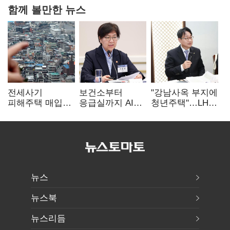
함께 볼만한 뉴스
전세사기
보건소부터
"강남사옥 부지에
피해주택 매입
응급실까지 AI
청년주택"…LH도
1만호 돌파…
확산…지역의료
'공급 속도전'
누적 피해자
혁신 본격화
4만278명
뉴스
뉴스북
뉴스리듬