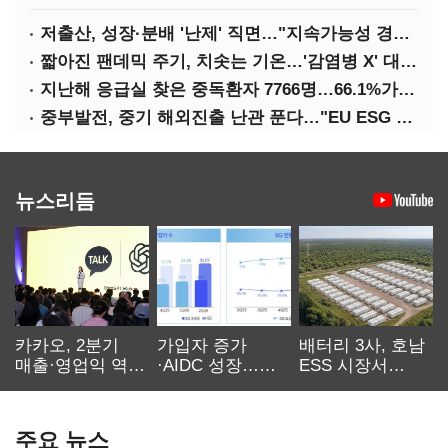
저출산, 성장·분배 '난제' 직면…"지속가능성 경고등"
짧아진 팬데믹 주기, 치솟는 기온…'감염병 X' 대비해야
지난해 응급실 찾은 중독환자 7766명…66.1%가 '의도적 중독'
중부발전, 중기 해외진출 난관 푼다…"EU ESG 실사 공동 대응"
뉴스리듬
카카오, 2분기
가입자 증가
배터리 3사, 호남
매출·영업익 역대
·AIDC 성장…
ESS 시장서
최대…에이전트
SKT 2분기 성장
‘격돌’
AI 수익화 관건
본궤도
주요 뉴스