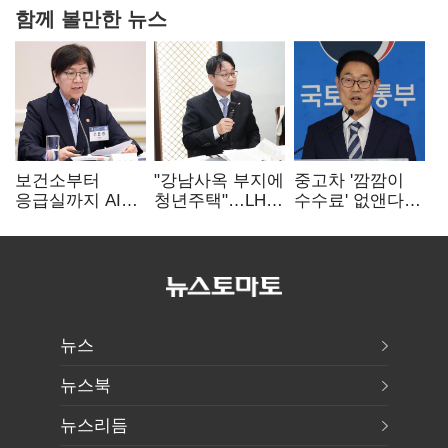
함께 볼만한 뉴스
보건소부터
"강남사옥 부지에
중고차 '깜깜이
응급실까지 AI
청년주택"…LH도
수수료' 없앤다…
확산…지역의료
'공급 속도전'
7일 내 중대하자
혁신 본격화
생기면 환불
뉴스
뉴스북
뉴스리듬