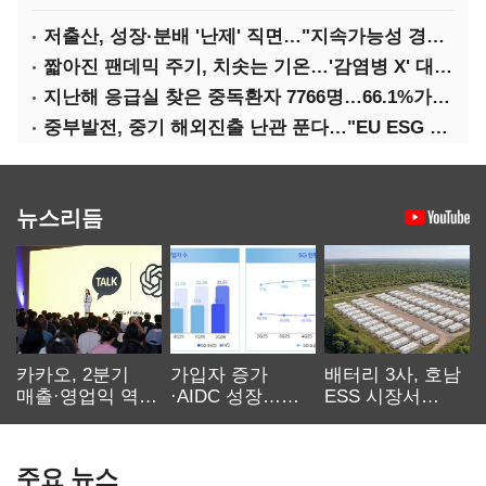
저출산, 성장·분배 '난제' 직면…"지속가능성 경고등"
짧아진 팬데믹 주기, 치솟는 기온…'감염병 X' 대비해야
지난해 응급실 찾은 중독환자 7766명…66.1%가 '의도적 중독'
중부발전, 중기 해외진출 난관 푼다…"EU ESG 실사 공동 대응"
뉴스리듬
카카오, 2분기
가입자 증가
배터리 3사, 호남
매출·영업익 역대
·AIDC 성장…
ESS 시장서
최대…에이전트
SKT 2분기 성장
‘격돌’
AI 수익화 관건
본궤도
주요 뉴스