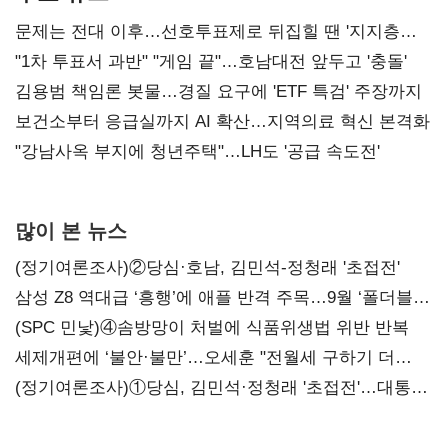
문제는 전대 이후…선호투표제로 뒤집힐 땐 '지지층
불복'
"1차 투표서 과반" "게임 끝"…호남대전 앞두고 '충돌'
김용범 책임론 봇물…경질 요구에 'ETF 특검' 주장까지
보건소부터 응급실까지 AI 확산…지역의료 혁신 본격화
"강남사옥 부지에 청년주택"…LH도 '공급 속도전'
많이 본 뉴스
(정기여론조사)②당심·호남, 김민석-정청래 '초접전'
삼성 Z8 역대급 ‘흥행’에 애플 반격 주목…9월 ‘폴더블
대전’
(SPC 민낯)④솜방망이 처벌에 식품위생법 위반 반복
세제개편에 ‘불안·불만’…오세훈 "전월세 구하기 더
힘들어질 것"
(정기여론조사)①당심, 김민석·정청래 '초접전'…대통령
지지도 '50% 아래로'(종합)