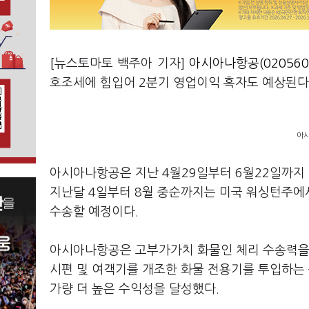
[뉴스토마토 백주아 기자]
아시아나항공(020560
호조세에 힘입어 2분기 영업이익 흑자도 예상된
아시
아시아나항공은 지난 4월29일부터 6월22일까지 
지난달 4일부터 8월 중순까지는 미국 워싱턴주에서
수송할 예정이다.
아시아나항공은 고부가가치 화물인 체리 수송력을 
시편 및 여객기를 개조한 화물 전용기를 투입하는 
가량 더 높은 수익성을 달성했다.