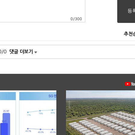
0
/
300
추천
0/0
댓글 더보기