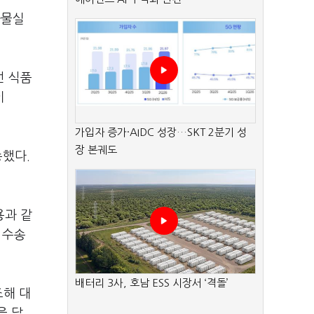
화물실
선 식품
이
가입자 증가·AIDC 성장…SKT 2분기 성
장 본궤도
송했다.
용과 같
 수송
배터리 3사, 호남 ESS 시장서 ‘격돌’
조해 대
을 달