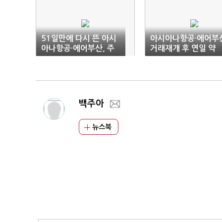
51일만에 다시 뜬 아시
아시아나항공·에어부
아나항공·에어부산, 주
거래재개 후 연일 약
가도 날아가나
세…"순손실 누적·유
부담"
백주아
뉴스북