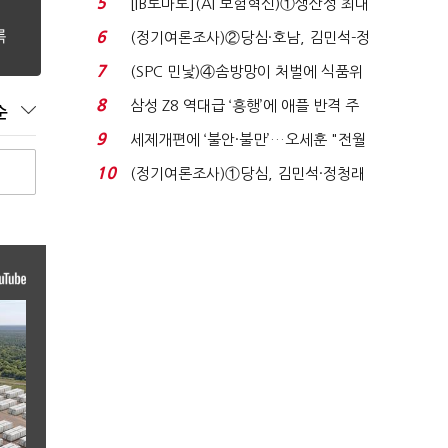
5
[IB토마토](AI 보험혁신)①생산성 최대
80% 개선…현실...
6
(정기여론조사)②당심·호남, 김민석-정
청래 '초접전'...
7
(SPC 민낯)④솜방망이 처벌에 식품위
생법 위반 반복...
8
삼성 Z8 역대급 ‘흥행’에 애플 반격 주
순
목…9월 ‘폴...
9
세제개편에 ‘불안·불만’…오세훈 "전월
세 구하기 더 ...
10
(정기여론조사)①당심, 김민석·정청래
'초접전'…대통령 ...