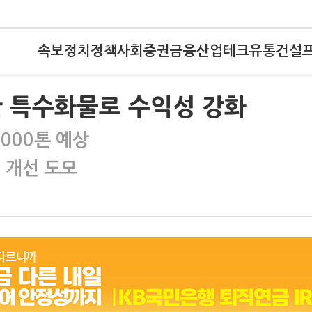
속보
정치
정책
사회
증권
금융
산업
테크
유통
건설
란 특수화물로 수익성 강화
5000톤 예상
 개선 도모