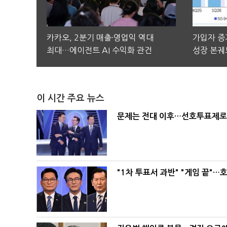
카카오, 2분기 매출·영업익 역대
가입자 증가
최대…에이전트 AI 수익화 관건
성장 본궤
이 시간 주요 뉴스
문제는 전대 이후…선호투표제로 
"1차 투표서 과반" "게임 끝"…