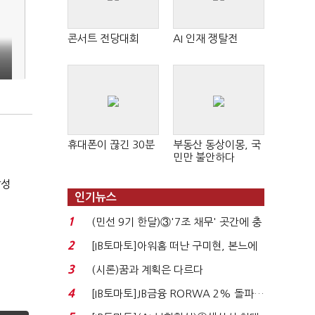
콘서트 전당대회
AI 인재 쟁탈전
휴대폰이 끊긴 30분
부동산 동상이몽, 국
민만 불안하다
달성
인기뉴스
1
(민선 9기 한달)③'7조 채무' 곳간에 충
격…추미애, 20년...
2
[IB토마토]아워홈 떠난 구미현, 본느에
340억 베팅…가...
3
(시론)꿈과 계획은 다르다
4
[IB토마토]JB금융 RORWA 2% 돌파…
실적 견인은 은행 ...