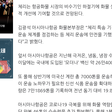
체리는 항공화물 시장의 비수기인 하절기에 화물 
적 개선에 기여할 것으로 전망된다.
김광석 아시아나항공 화물본부장은 "체리 특송 기간
운송 체계를 점검하는 등 체리 운송에 만전을 기했
다”고 밝혔다.
앞서 아시아나항공은 지난해 극저온, 냉동, 냉장 
이달에는 국내에 도입된 ‘모더나’ 백신 약 26만4
또 올해 상반기에 미국산 계란 총 7000톤을 운송
이 운송 노하우가 필요한 신선 식품 운송을 확대하
량은 7만1869톤을 기록하며 전년 동기 대비 19.
아시아나항공은 코로나19 극복을 위해 화물 역량을
당 왕복 46톤의 수송력을 추가 확보했다. 올해 1분