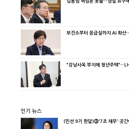
김용범 책임론 봇물…경질 요구에 
보건소부터 응급실까지 AI 확산
"강남사옥 부지에 청년주택"…LH
인기 뉴스
(민선 9기 한달)③'7조 채무' 곳