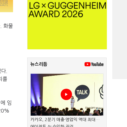
. 화물
뉴스리듬
다.
리를
에 임
20%
카카오, 2분기 매출·영업익 역대 최대…
에이전트 AI 수익화 관건