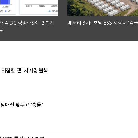
·AIDC 성장…SKT 2분기
배터리 3사, 호남 ESS 시장서 ‘격돌
도
뒤집힐 땐 '지지층 불복'
호남대전 앞두고 '충돌'