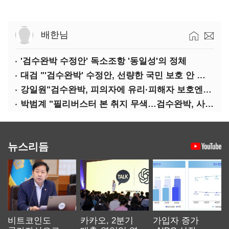
배한님
'검수완박 수정안' 독소조항 '동일성'의 정체
대검 "'검수완박' 수정안, 선량한 국민 보호 안 보여"
강일원"검수완박, 피의자에 유리·피해자 보호엔 문제"
박범계 "필리버스터 본 취지 무색…검수완박, 사실상 합의"
뉴스리듬
비트코인도
카카오, 2분기
가입자 증가