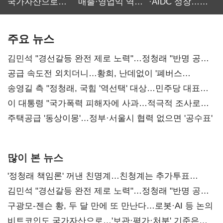
국가자산으로…'
매출·영업익 역대
·AIDC 성장…
보관·평가·처분'
최대…에이전트
SKT 2분기 성장
기준은 숙제
AI 수익화 관건
본궤도
주요 뉴스
김민석 "경선갈등 완전 제로 노력"…정청래 "반명 공세
사과부터"
공급 속도전 외치더니…황희, 난데없이 '폐버스
리모델링' 제안
송영길 측 "정청래, 국힘 '역선택' 대상…민주당 대표로
총선 지휘 못해"
이 대통령 "국가폭력 피해자에 사과…적극적 조사로
진실 밝혀야"
주택공급 '동상이몽'…정부·서울시 협력 없으면 '공수표'
많이 본 뉴스
'정청래 책임론' 꺼낸 친명계…친청계는 추가투표
때리기
김민석 "경선갈등 완전 제로 노력"…정청래 "반명 공세
사과부터"
구광모-젠슨 황, 두 달 만에 또 만난다…로봇·AI 등 논의
비트코인도 국가자산으로…'보관·평가·처분' 기준은