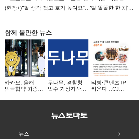
숙제
(현장+)"팔 생각 접고 호가 높여요"…'덜 똘똘한 한 채'
20억 키맞추기
함께 볼만한 뉴스
카카오, 올해
두나무, 경찰청
티빙·콘텐츠 IP
임금협약 최종
압수 가상자산
키운다…CJ
타결…연봉 6.3%
보관 맡는다…
ENM, 하반기
인상·격려금
커스터디 사업
글로벌 확장 가속
300만원
최종 낙찰
뉴스