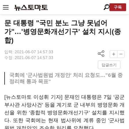
구독
문 대통령 "국민 분노 그냥 못넘어
가"…'병영문화개선기구' 설치 지시(종
합)
입력: 2021-06-07 14:57:33
수정: 2021-06-07 14:57:33
답글쓰기
국회에 '군사법원법 개정안' 처리 요청도…"6월 중
정리해 통과 목표"
[뉴스토마토 이성휘 기자] 문재인 대통령은 7일 '공군
부사관 사망사건' 등을 계기로 군 내부의 병영문화 개
선을 위한 '종합적 병영문화개선기구' 설치를 지시했
다. 또한 국회에는 현재 법사위에 계류 중인 '군사법
원법 개정안'의 조속한 처리를 요청했다.