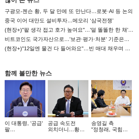
구광모-젠슨 황, 두 달 만에 또 만난다…로봇·AI 등 논의
중국 이어 대만도 설비투자…메모리 ‘삼국전쟁’
(현장+)"팔 생각 접고 호가 높여요"…'덜 똘똘한 한 채'
20억 키맞추기
비트코인도 국가자산으로…'보관·평가·처분' 기준은
숙제
(현장+)"12일엔 물건 다 들어와요"…빈 매대 채우며 문
연 홈플러스
함께 볼만한 뉴스
이 대통령, '공급'
공급 속도전
송영길 측
팔
외치더니…황희,
"정청래, 국힘
걷어붙였는데…
난데없이 '폐버스
'역선택' 대상…