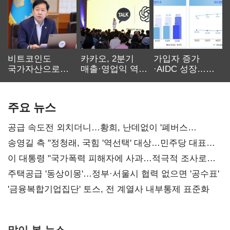
비트코인도
카카오, 2분기
가입자 증가
국가자산으로…'
매출·영업익 역대
·AIDC 성장…
보관·평가·처분'
최대…에이전트
SKT 2분기 성장
기준은 숙제
AI 수익화 관건
본궤도
주요 뉴스
공급 속도전 외치더니…황희, 난데없이 '폐버스
리모델링' 제안
송영길 측 "정청래, 국힘 '역선택' 대상…민주당 대표로
총선 지휘 못해"
이 대통령 "국가폭력 피해자에 사과…적극적 조사로
진실 밝혀야"
주택공급 '동상이몽'…정부·서울시 협력 없으면 '공수표'
'금융복합기업집단' 토스, 전 계열사 내부통제 표준화
많이 본 뉴스